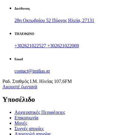
Διεύθυνση
28η Οκτωβρίου 52 Πύργος Ηλεία, 27131
ΤΗΛΕΦΩΝΟ
+302621022527
+302621022069
Email
contact@imilias.gr
Ραδ. Σταθμός Ι.Μ. Ηλείας 107,6FM
Aκουστέ ζωντανά
Υποσέλιδο
Αρχιερατικές Περιφέρειες
Επικοινωνία
Μονές
Συχνές απορίες
Αποστολή απορίας