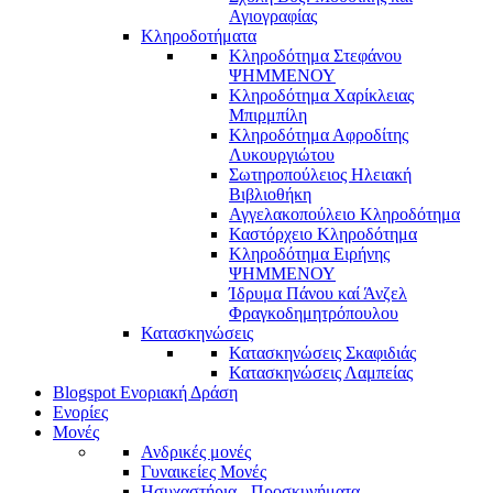
Αγιογραφίας
Κληροδοτήματα
Κληροδότημα Στεφάνου
ΨΗΜΜΕΝΟΥ
Κληροδότημα Χαρίκλειας
Μπιρμπίλη
Κληροδότημα Αφροδίτης
Λυκουργιώτου
Σωτηροπούλειος Ηλειακή
Βιβλιοθήκη
Αγγελακοπούλειο Κληροδότημα
Καστόρχειο Κληροδότημα
Κληροδότημα Ειρήνης
ΨΗΜΜΕΝΟΥ
Ίδρυμα Πάνου καί Άνζελ
Φραγκοδημητρόπουλου
Κατασκηνώσεις
Κατασκηνώσεις Σκαφιδιάς
Κατασκηνώσεις Λαμπείας
Blogspot Ενοριακή Δράση
Ενορίες
Μονές
Ανδρικές μονές
Γυναικείες Μονές
Ησυχαστήρια - Προσκυνήματα