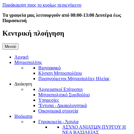
Παράκαμψη προς το κυρίως περιεχόμενο
Τα γραφεία μας λειτουργούν από 08:00-13:00 Δευτέρα έως
Παρασκευή
Κεντρική πλοήγηση
Μενού
Αρχική
Μητροπολίτης
Βιογραφικό
Κίνηση Μητροπολίτου
Προηγούμενοι Μητροπολίτες Ηλείας
Διοίκηση
Αρχιερατκοί Επίτροποι
Μητροπολιτικό Συμβούλιο
Υπηρεσίες
'Έντυπα - Δικαιολογητικά
Οικονομικά στοιχεία
Ιδρύματα
Γηροκομεία - Άσυλα
ΑΣΥΛΟ ΑΝΙΑΤΩΝ ΠΥΡΓΟΥ Η
ΝΕΑ ΒΑΣΙΛΕΙΑΣ