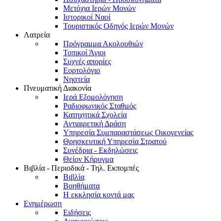
Μετόχια Ιερών Μονών
Ιστορικοί Ναοί
Τουριστικός Οδηγός Ιερών Μονών
Λατρεία
Πρόγραμμα Ακολουθιών
Τοπικοί Άγιοι
Συχνές απορίες
Εορτολόγιο
Νηστεία
Πνευματική Διακονία
Ιερά Εξομολόγηση
Ραδιοφωνικός Σταθμός
Κατηχητικά Σχολεία
Αντιαιρετική Δράση
Υπηρεσία Συμπαραστάσεως Οικογενείας
Θρησκευτική Υπηρεσία Στρατού
Συνέδρια - Εκδηλώσεις
Θείον Κήρυγμα
Βιβλία - Περιοδικά - Τηλ. Εκπομπές
Βιβλία
Βοηθήματα
Η εκκλησία κοντά μας
Ενημέρωση
Ειδήσεις