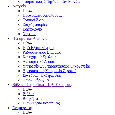
Τουριστικός Οδηγός Ιερών Μονών
Λατρεία
Πίσω
Πρόγραμμα Ακολουθιών
Τοπικοί Άγιοι
Συχνές απορίες
Εορτολόγιο
Νηστεία
Πνευματική Διακονία
Πίσω
Ιερά Εξομολόγηση
Ραδιοφωνικός Σταθμός
Κατηχητικά Σχολεία
Αντιαιρετική Δράση
Υπηρεσία Συμπαραστάσεως Οικογενείας
Θρησκευτική Υπηρεσία Στρατού
Συνέδρια - Εκδηλώσεις
Θείον Κήρυγμα
Βιβλία - Περιοδικά - Τηλ. Εκπομπές
Πίσω
Βιβλία
Βοηθήματα
Η εκκλησία κοντά μας
Ενημέρωση
Πίσω