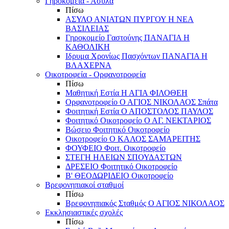
Γηροκομεία - Άσυλα
Πίσω
ΑΣΥΛΟ ΑΝΙΑΤΩΝ ΠΥΡΓΟΥ Η ΝΕΑ
ΒΑΣΙΛΕΙΑΣ
Γηροκομείο Γαστούνης ΠΑΝΑΓΙΑ Η
ΚΑΘΟΛΙΚΗ
Ιδρυμα Χρονίως Πασχόντων ΠΑΝΑΓΙΑ Η
ΒΛΑΧΕΡΝΑ
Οικοτροφεία - Ορφανοτροφεία
Πίσω
Μαθητική Εστία Η ΑΓΙΑ ΦΙΛΟΘΕΗ
Ορφανοτροφείο Ο ΑΓΙΟΣ ΝΙΚΟΛΑΟΣ Σπάτα
Φοιτητική Εστία Ο ΑΠΟΣΤΟΛΟΣ ΠΑΥΛΟΣ
Φοιτητικό Οικοτροφείο Ο ΑΓ. ΝΕΚΤΑΡΙΟΣ
Βώσειο Φοιτητικό Οικοτροφείο
Οικοτροφείο Ο ΚΑΛΟΣ ΣΑΜΑΡΕΙΤΗΣ
ΦΟΥΦΕΙΟ Φοιτ. Οικοτροφείο
ΣΤΕΓΗ ΗΛΕΙΩΝ ΣΠΟΥΔΑΣΤΩΝ
ΔΡΕΣΕΙΟ Φοιτητικό Οικοτροφείο
Β' ΘΕΟΔΩΡΙΔΕΙΟ Οικοτροφείο
Βρεφονηπιακοί σταθμοί
Πίσω
Βρεφονηπιακός Σταθμός Ο ΑΓΙΟΣ ΝΙΚΟΛΑΟΣ
Εκκλησιαστικές σχολές
Πίσω