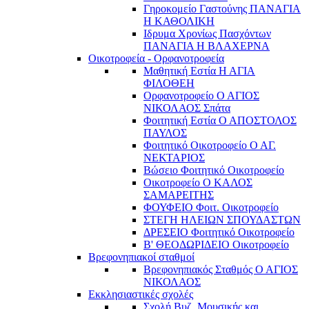
Γηροκομείο Γαστούνης ΠΑΝΑΓΙΑ
Η ΚΑΘΟΛΙΚΗ
Ιδρυμα Χρονίως Πασχόντων
ΠΑΝΑΓΙΑ Η ΒΛΑΧΕΡΝΑ
Οικοτροφεία - Ορφανοτροφεία
Μαθητική Εστία Η ΑΓΙΑ
ΦΙΛΟΘΕΗ
Ορφανοτροφείο Ο ΑΓΙΟΣ
ΝΙΚΟΛΑΟΣ Σπάτα
Φοιτητική Εστία Ο ΑΠΟΣΤΟΛΟΣ
ΠΑΥΛΟΣ
Φοιτητικό Οικοτροφείο Ο ΑΓ.
ΝΕΚΤΑΡΙΟΣ
Βώσειο Φοιτητικό Οικοτροφείο
Οικοτροφείο Ο ΚΑΛΟΣ
ΣΑΜΑΡΕΙΤΗΣ
ΦΟΥΦΕΙΟ Φοιτ. Οικοτροφείο
ΣΤΕΓΗ ΗΛΕΙΩΝ ΣΠΟΥΔΑΣΤΩΝ
ΔΡΕΣΕΙΟ Φοιτητικό Οικοτροφείο
Β' ΘΕΟΔΩΡΙΔΕΙΟ Οικοτροφείο
Βρεφονηπιακοί σταθμοί
Βρεφονηπιακός Σταθμός Ο ΑΓΙΟΣ
ΝΙΚΟΛΑΟΣ
Εκκλησιαστικές σχολές
Σχολή Βυζ. Μουσικής και