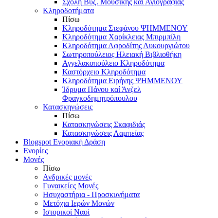
Σχολή Βυζ. Μουσικής και Αγιογραφίας
Κληροδοτήματα
Πίσω
Κληροδότημα Στεφάνου ΨΗΜΜΕΝΟΥ
Κληροδότημα Χαρίκλειας Μπιρμπίλη
Κληροδότημα Αφροδίτης Λυκουργιώτου
Σωτηροπούλειος Ηλειακή Βιβλιοθήκη
Αγγελακοπούλειο Κληροδότημα
Καστόρχειο Κληροδότημα
Κληροδότημα Ειρήνης ΨΗΜΜΕΝΟΥ
Ίδρυμα Πάνου καί Άνζελ
Φραγκοδημητρόπουλου
Κατασκηνώσεις
Πίσω
Κατασκηνώσεις Σκαφιδιάς
Κατασκηνώσεις Λαμπείας
Blogspot Ενοριακή Δράση
Ενορίες
Μονές
Πίσω
Ανδρικές μονές
Γυναικείες Μονές
Ησυχαστήρια - Προσκυνήματα
Μετόχια Ιερών Μονών
Ιστορικοί Ναοί