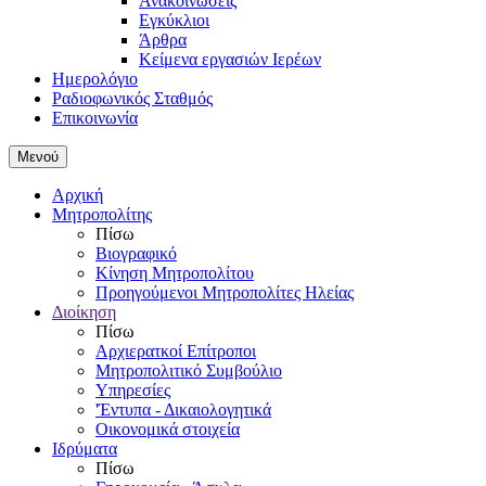
Ανακοινώσεις
Εγκύκλιοι
Άρθρα
Κείμενα εργασιών Ιερέων
Ημερολόγιο
Ραδιοφωνικός Σταθμός
Επικοινωνία
Μενού
Αρχική
Μητροπολίτης
Πίσω
Βιογραφικό
Κίνηση Μητροπολίτου
Προηγούμενοι Μητροπολίτες Ηλείας
Διοίκηση
Πίσω
Αρχιερατκοί Επίτροποι
Μητροπολιτικό Συμβούλιο
Υπηρεσίες
'Έντυπα - Δικαιολογητικά
Οικονομικά στοιχεία
Ιδρύματα
Πίσω