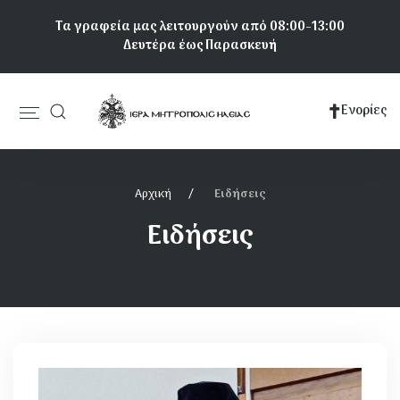
Παράκαμψη
Τα γραφεία μας λειτουργούν από 08:00-13:00
προς
Δευτέρα έως Παρασκευή
το
κυρίως
περιεχόμενο
Ενορίες
Κεντρική
πλοήγηση
Αρχική
Ειδήσεις
Ειδήσεις