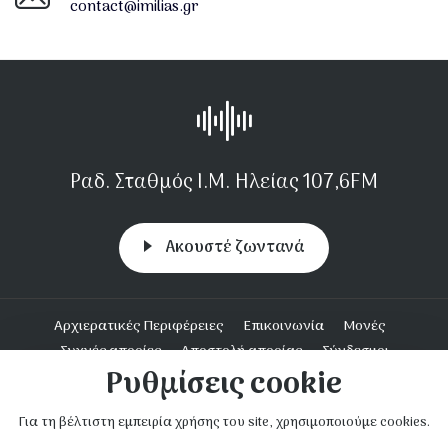
contact@imilias.gr
Ραδ. Σταθμός Ι.Μ. Ηλείας 107,6FM
Aκουστέ ζωντανά
Υποσέλιδο
Αρχιερατικές Περιφέρειες
Επικοινωνία
Μονές
Συχνές απορίες
Αποστολή απορίας
Σύνδεσμοι
Ρυθμίσεις cookie
Ενοριακή Δράση
Για τη βέλτιστη εμπειρία χρήσης του site, χρησιμοποιούμε cookies.