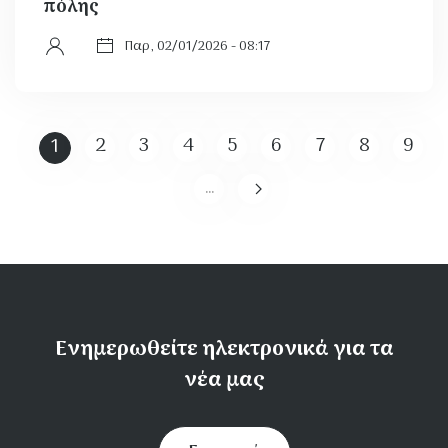
πόλης
Παρ, 02/01/2026 - 08:17
2
3
4
5
6
7
8
9
1
Σελίδα
Σελίδα
Σελίδα
Σελίδα
Σελίδα
Σελίδα
Σελίδα
Σελί
…
Ενημερωθείτε ηλεκτρονικά για τα
νέα μας