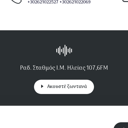
+302621022527
+302621022069
Ραδ. Σταθμός Ι.Μ. Ηλείας 107,6FM
Aκουστέ ζωντανά
πικοινωνία
Μονές
Συχνές απορίες
Αποστολή απορίας