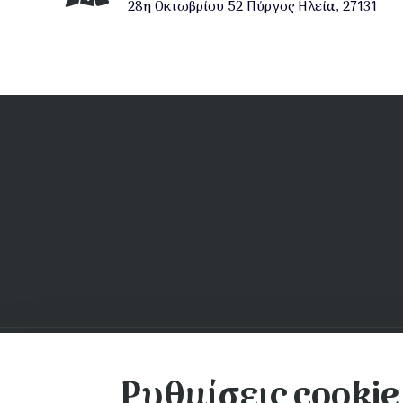
28η Οκτωβρίου 52 Πύργος Ηλεία, 27131
Υποσέλιδο
Αρχιερατικές Περιφέρειες
Ε
Ρυθμίσεις cookie