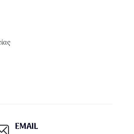
είας
EMAIL