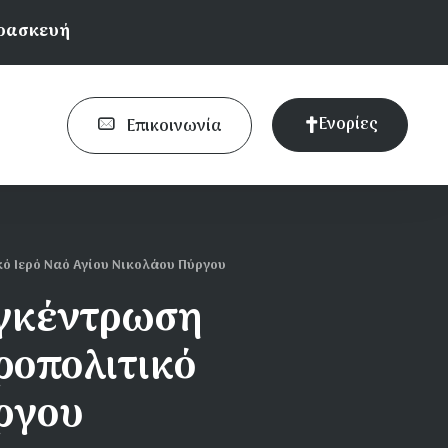
αρασκευή
Ενορίες
Επικοινωνία
ό Ιερό Ναό Αγίου Νικολάου Πύργου
υγκέντρωση
ροπολιτικό
ύργου