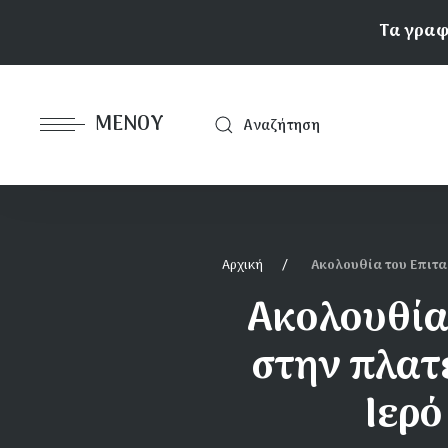
Παράκαμψη
Τα γραφ
προς
το
Κεντρική
κυρίως
περιεχόμενο
πλοήγηση
ΜΕΝΟΎ
Αναζήτηση
Αρχική
Ακολουθία του Επιτα
Ακολουθία
στην πλατ
Ιερό