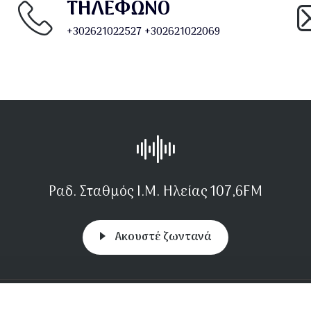
ΤΗΛΕΦΩΝΟ
+302621022527
+302621022069
Ραδ. Σταθμός Ι.Μ. Ηλείας 107,6FM
Aκουστέ ζωντανά
πικοινωνία
Μονές
Συχνές απορίες
Αποστολή απορίας