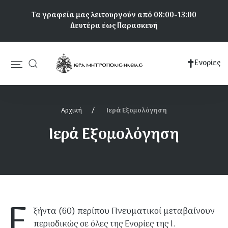
Παράκαμψη
Τα γραφεία μας λειτουργούν από 08:00-13:00
προς
Δευτέρα έως Παρασκευή
το
κυρίως
περιεχόμενο
Ενορίες
Κεντρική
πλοήγηση
Αρχική
Ιερά Εξομολόγηση
Ιερά Εξομολόγηση
Ε
ξήντα (60) περίπου Πνευματικοί μεταβαίνουν
περιοδικώς σε όλες της Ενορίες της Ι.