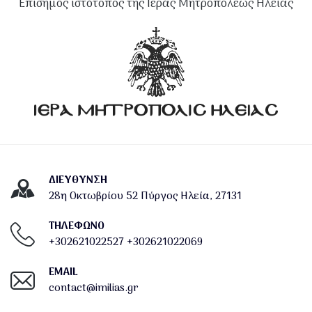
Επίσημος ιστότοπος της Ιεράς Μητροπόλεως Ηλείας
ΔΙΕΎΘΥΝΣΗ
28η Οκτωβρίου 52 Πύργος Ηλεία, 27131
ΤΗΛΕΦΩΝΟ
+302621022527
+302621022069
EMAIL
contact@imilias.gr