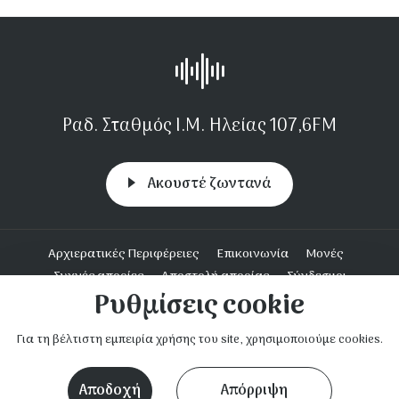
Ραδ. Σταθμός Ι.Μ. Ηλείας 107,6FM
Aκουστέ ζωντανά
Υποσέλιδο
Αρχιερατικές Περιφέρειες
Επικοινωνία
Μονές
Συχνές απορίες
Αποστολή απορίας
Σύνδεσμοι
Ρυθμίσεις cookie
Ενοριακή Δράση
Για τη βέλτιστη εμπειρία χρήσης του site, χρησιμοποιούμε cookies.
Ι.Μ. Ηλείας © 2023. Με επιφύλαξη παντός νομίμου δικαιώματος.
nextpointer.gr
Κατασκευή ιστοσελίδων
Αποδοχή
Απόρριψη