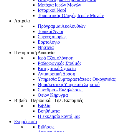
Μετόχια Ιερών Μονών
Ιστορικοί Ναοί
Τουριστικός Οδηγός Ιερών Μονών
Λατρεία
Πρόγραμμα Ακολουθιών
Τοπικοί Άγιοι
Συχνές απορίες
Εορτολόγιο
Νηστεία
Πνευματική Διακονία
Ιερά Εξομολόγηση
Ραδιοφωνικός Σταθμός
Κατηχητικά Σχολεία
Αντιαιρετική Δράση
Υπηρεσία Συμπαραστάσεως Οικογενείας
Θρησκευτική Υπηρεσία Στρατού
Συνέδρια - Εκδηλώσεις
Θείον Κήρυγμα
Βιβλία - Περιοδικά - Τηλ. Εκπομπές
Βιβλία
Βοηθήματα
Η εκκλησία κοντά μας
Ενημέρωση
Ειδήσεις