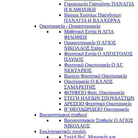
Γηροκομείο Γαστούνης ΠΑΝΑΓΙΑ
Η ΚΑΘΟΛΙΚΗ
Ιδρυμα Χρονίως Πασχόντων
ΠΑΝΑΓΙΑ Η ΒΛΑΧΕΡΝΑ
Οικοτροφεία - Ορφανοτροφεία
Μαθητική Εστία Η ΑΓΙΑ
ΦΙΛΟΘΕΗ
Ορφανοτροφείο Ο ΑΓΙΟΣ
ΝΙΚΟΛΑΟΣ Σπάτα
Φοιτητική Εστία Ο ΑΠΟΣΤΟΛΟΣ
ΠΑΥΛΟΣ
Φοιτητικό Οικοτροφείο Ο ΑΓ.
ΝΕΚΤΑΡΙΟΣ
Βώσειο Φοιτητικό Οικοτροφείο
Οικοτροφείο Ο ΚΑΛΟΣ
ΣΑΜΑΡΕΙΤΗΣ
ΦΟΥΦΕΙΟ Φοιτ. Οικοτροφείο
ΣΤΕΓΗ ΗΛΕΙΩΝ ΣΠΟΥΔΑΣΤΩΝ
ΔΡΕΣΕΙΟ Φοιτητικό Οικοτροφείο
Β' ΘΕΟΔΩΡΙΔΕΙΟ Οικοτροφείο
Βρεφονηπιακοί σταθμοί
Βρεφονηπιακός Σταθμός Ο ΑΓΙΟΣ
ΝΙΚΟΛΑΟΣ
Εκκλησιαστικές σχολές
Σχολή Βυζ. Μουσικής και