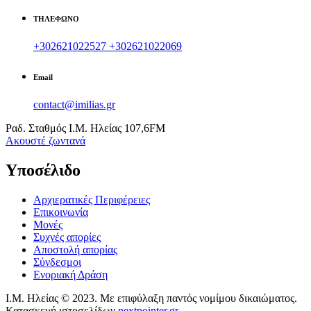
ΤΗΛΕΦΩΝΟ
+302621022527
+302621022069
Email
contact@imilias.gr
Ραδ. Σταθμός Ι.Μ. Ηλείας 107,6FM
Aκουστέ ζωντανά
Υποσέλιδο
Αρχιερατικές Περιφέρειες
Επικοινωνία
Μονές
Συχνές απορίες
Αποστολή απορίας
Σύνδεσμοι
Ενοριακή Δράση
Ι.Μ. Ηλείας © 2023. Με επιφύλαξη παντός νομίμου δικαιώματος.
Κατασκευή ιστοσελίδων
nextpointer.gr