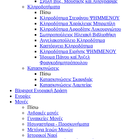
Σχολή Βυζ. Μουσικής και Αγιογραφίας
Κληροδοτήματα
Πίσω
Κληροδότημα Στεφάνου ΨΗΜΜΕΝΟΥ
Κληροδότημα Χαρίκλειας Μπιρμπίλη
Κληροδότημα Αφροδίτης Λυκουργιώτου
Σωτηροπούλειος Ηλειακή Βιβλιοθήκη
Αγγελακοπούλειο Κληροδότημα
Καστόρχειο Κληροδότημα
Κληροδότημα Ειρήνης ΨΗΜΜΕΝΟΥ
Ίδρυμα Πάνου καί Άνζελ
Φραγκοδημητρόπουλου
Κατασκηνώσεις
Πίσω
Κατασκηνώσεις Σκαφιδιάς
Κατασκηνώσεις Λαμπείας
Blogspot Ενοριακή Δράση
Ενορίες
Μονές
Πίσω
Ανδρικές μονές
Γυναικείες Μονές
Ησυχαστήρια - Προσκυνήματα
Μετόχια Ιερών Μονών
Ιστορικοί Ναοί