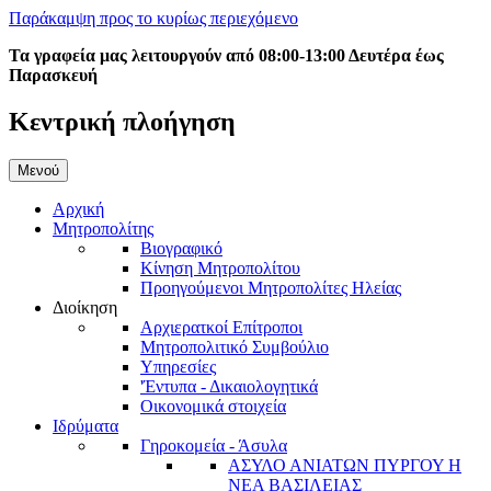
Παράκαμψη προς το κυρίως περιεχόμενο
Τα γραφεία μας λειτουργούν από 08:00-13:00 Δευτέρα έως
Παρασκευή
Κεντρική πλοήγηση
Μενού
Αρχική
Μητροπολίτης
Βιογραφικό
Κίνηση Μητροπολίτου
Προηγούμενοι Μητροπολίτες Ηλείας
Διοίκηση
Αρχιερατκοί Επίτροποι
Μητροπολιτικό Συμβούλιο
Υπηρεσίες
'Έντυπα - Δικαιολογητικά
Οικονομικά στοιχεία
Ιδρύματα
Γηροκομεία - Άσυλα
ΑΣΥΛΟ ΑΝΙΑΤΩΝ ΠΥΡΓΟΥ Η
ΝΕΑ ΒΑΣΙΛΕΙΑΣ