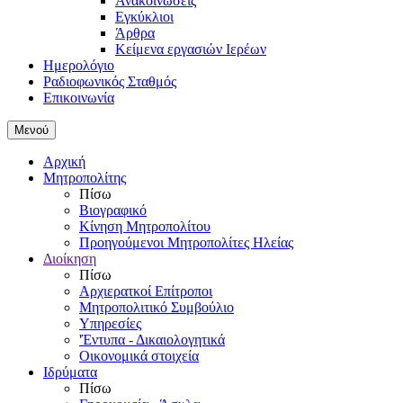
Ανακοινώσεις
Εγκύκλιοι
Άρθρα
Κείμενα εργασιών Ιερέων
Ημερολόγιο
Ραδιοφωνικός Σταθμός
Επικοινωνία
Μενού
Αρχική
Μητροπολίτης
Πίσω
Βιογραφικό
Κίνηση Μητροπολίτου
Προηγούμενοι Μητροπολίτες Ηλείας
Διοίκηση
Πίσω
Αρχιερατκοί Επίτροποι
Μητροπολιτικό Συμβούλιο
Υπηρεσίες
'Έντυπα - Δικαιολογητικά
Οικονομικά στοιχεία
Ιδρύματα
Πίσω