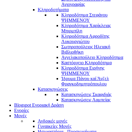
Αγιογραφίας
Κληροδοτήματα
Κληροδότημα Στεφάνου
ΨΗΜΜΕΝΟΥ
Κληροδότημα Χαρίκλειας
Μπιρμπίλη
Κληροδότημα Αφροδίτης
Λυκουργιώτου
Σωτηροπούλειος Ηλειακή
Βιβλιοθήκη
Αγγελακοπούλειο Κληροδότημα
Καστόρχειο Κληροδότημα
Κληροδότημα Ειρήνης
ΨΗΜΜΕΝΟΥ
Ίδρυμα Πάνου καί Άνζελ
Φραγκοδημητρόπουλου
Κατασκηνώσεις
Κατασκηνώσεις Σκαφιδιάς
Κατασκηνώσεις Λαμπείας
Blogspot Ενοριακή Δράση
Ενορίες
Μονές
Ανδρικές μονές
Γυναικείες Μονές
Ησυχαστήρια - Προσκυνήματα