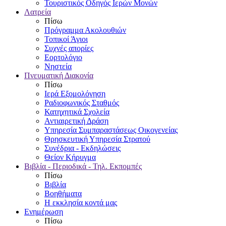
Τουριστικός Οδηγός Ιερών Μονών
Λατρεία
Πίσω
Πρόγραμμα Ακολουθιών
Τοπικοί Άγιοι
Συχνές απορίες
Εορτολόγιο
Νηστεία
Πνευματική Διακονία
Πίσω
Ιερά Εξομολόγηση
Ραδιοφωνικός Σταθμός
Κατηχητικά Σχολεία
Αντιαιρετική Δράση
Υπηρεσία Συμπαραστάσεως Οικογενείας
Θρησκευτική Υπηρεσία Στρατού
Συνέδρια - Εκδηλώσεις
Θείον Κήρυγμα
Βιβλία - Περιοδικά - Τηλ. Εκπομπές
Πίσω
Βιβλία
Βοηθήματα
Η εκκλησία κοντά μας
Ενημέρωση
Πίσω