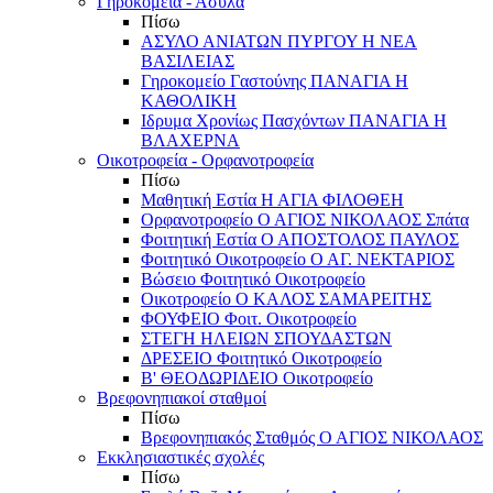
Γηροκομεία - Άσυλα
Πίσω
ΑΣΥΛΟ ΑΝΙΑΤΩΝ ΠΥΡΓΟΥ Η ΝΕΑ
ΒΑΣΙΛΕΙΑΣ
Γηροκομείο Γαστούνης ΠΑΝΑΓΙΑ Η
ΚΑΘΟΛΙΚΗ
Ιδρυμα Χρονίως Πασχόντων ΠΑΝΑΓΙΑ Η
ΒΛΑΧΕΡΝΑ
Οικοτροφεία - Ορφανοτροφεία
Πίσω
Μαθητική Εστία Η ΑΓΙΑ ΦΙΛΟΘΕΗ
Ορφανοτροφείο Ο ΑΓΙΟΣ ΝΙΚΟΛΑΟΣ Σπάτα
Φοιτητική Εστία Ο ΑΠΟΣΤΟΛΟΣ ΠΑΥΛΟΣ
Φοιτητικό Οικοτροφείο Ο ΑΓ. ΝΕΚΤΑΡΙΟΣ
Βώσειο Φοιτητικό Οικοτροφείο
Οικοτροφείο Ο ΚΑΛΟΣ ΣΑΜΑΡΕΙΤΗΣ
ΦΟΥΦΕΙΟ Φοιτ. Οικοτροφείο
ΣΤΕΓΗ ΗΛΕΙΩΝ ΣΠΟΥΔΑΣΤΩΝ
ΔΡΕΣΕΙΟ Φοιτητικό Οικοτροφείο
Β' ΘΕΟΔΩΡΙΔΕΙΟ Οικοτροφείο
Βρεφονηπιακοί σταθμοί
Πίσω
Βρεφονηπιακός Σταθμός Ο ΑΓΙΟΣ ΝΙΚΟΛΑΟΣ
Εκκλησιαστικές σχολές
Πίσω