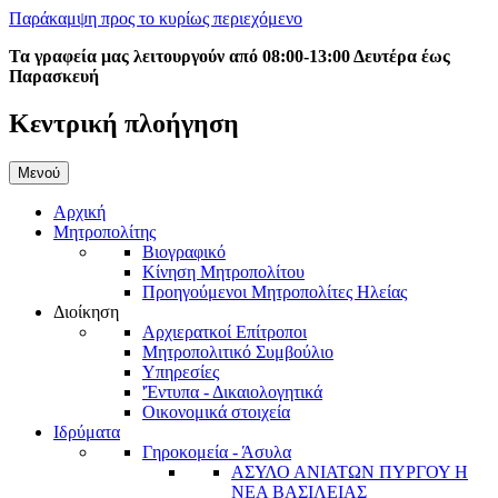
Παράκαμψη προς το κυρίως περιεχόμενο
Τα γραφεία μας λειτουργούν από 08:00-13:00 Δευτέρα έως
Παρασκευή
Κεντρική πλοήγηση
Μενού
Αρχική
Μητροπολίτης
Βιογραφικό
Κίνηση Μητροπολίτου
Προηγούμενοι Μητροπολίτες Ηλείας
Διοίκηση
Αρχιερατκοί Επίτροποι
Μητροπολιτικό Συμβούλιο
Υπηρεσίες
'Έντυπα - Δικαιολογητικά
Οικονομικά στοιχεία
Ιδρύματα
Γηροκομεία - Άσυλα
ΑΣΥΛΟ ΑΝΙΑΤΩΝ ΠΥΡΓΟΥ Η
ΝΕΑ ΒΑΣΙΛΕΙΑΣ