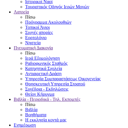
Ιστορικοί Ναοί
Τουριστικός Οδηγός Ιερών Μονών
Λατρεία
Πίσω
Πρόγραμμα Ακολουθιών
Τοπικοί Άγιοι
Συχνές απορίες
Εορτολόγιο
Νηστεία
Πνευματική Διακονία
Πίσω
Ιερά Εξομολόγηση
Ραδιοφωνικός Σταθμός
Κατηχητικά Σχολεία
Αντιαιρετική Δράση
Υπηρεσία Συμπαραστάσεως Οικογενείας
Θρησκευτική Υπηρεσία Στρατού
Συνέδρια - Εκδηλώσεις
Θείον Κήρυγμα
Βιβλία - Περιοδικά - Τηλ. Εκπομπές
Πίσω
Βιβλία
Βοηθήματα
Η εκκλησία κοντά μας
Ενημέρωση