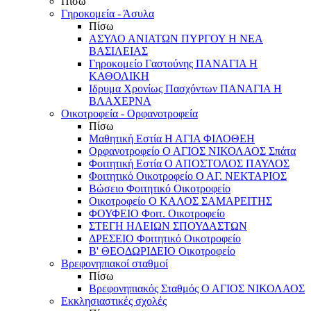
Πίσω
Γηροκομεία - Άσυλα
Πίσω
ΑΣΥΛΟ ΑΝΙΑΤΩΝ ΠΥΡΓΟΥ Η ΝΕΑ
ΒΑΣΙΛΕΙΑΣ
Γηροκομείο Γαστούνης ΠΑΝΑΓΙΑ Η
ΚΑΘΟΛΙΚΗ
Ιδρυμα Χρονίως Πασχόντων ΠΑΝΑΓΙΑ Η
ΒΛΑΧΕΡΝΑ
Οικοτροφεία - Ορφανοτροφεία
Πίσω
Μαθητική Εστία Η ΑΓΙΑ ΦΙΛΟΘΕΗ
Ορφανοτροφείο Ο ΑΓΙΟΣ ΝΙΚΟΛΑΟΣ Σπάτα
Φοιτητική Εστία Ο ΑΠΟΣΤΟΛΟΣ ΠΑΥΛΟΣ
Φοιτητικό Οικοτροφείο Ο ΑΓ. ΝΕΚΤΑΡΙΟΣ
Βώσειο Φοιτητικό Οικοτροφείο
Οικοτροφείο Ο ΚΑΛΟΣ ΣΑΜΑΡΕΙΤΗΣ
ΦΟΥΦΕΙΟ Φοιτ. Οικοτροφείο
ΣΤΕΓΗ ΗΛΕΙΩΝ ΣΠΟΥΔΑΣΤΩΝ
ΔΡΕΣΕΙΟ Φοιτητικό Οικοτροφείο
Β' ΘΕΟΔΩΡΙΔΕΙΟ Οικοτροφείο
Βρεφονηπιακοί σταθμοί
Πίσω
Βρεφονηπιακός Σταθμός Ο ΑΓΙΟΣ ΝΙΚΟΛΑΟΣ
Εκκλησιαστικές σχολές