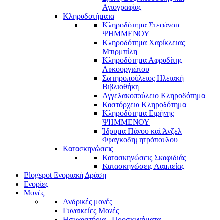
Αγιογραφίας
Κληροδοτήματα
Κληροδότημα Στεφάνου
ΨΗΜΜΕΝΟΥ
Κληροδότημα Χαρίκλειας
Μπιρμπίλη
Κληροδότημα Αφροδίτης
Λυκουργιώτου
Σωτηροπούλειος Ηλειακή
Βιβλιοθήκη
Αγγελακοπούλειο Κληροδότημα
Καστόρχειο Κληροδότημα
Κληροδότημα Ειρήνης
ΨΗΜΜΕΝΟΥ
Ίδρυμα Πάνου καί Άνζελ
Φραγκοδημητρόπουλου
Κατασκηνώσεις
Κατασκηνώσεις Σκαφιδιάς
Κατασκηνώσεις Λαμπείας
Blogspot Ενοριακή Δράση
Ενορίες
Μονές
Ανδρικές μονές
Γυναικείες Μονές
Ησυχαστήρια - Προσκυνήματα