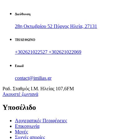
Διεύθυνση
28η Οκτωβρίου 52 Πύργος Ηλεία, 27131
ΤΗΛΕΦΩΝΟ
+302621022527
+302621022069
Email
contact@imilias.gr
Ραδ. Σταθμός Ι.Μ. Ηλείας 107,6FM
Aκουστέ ζωντανά
Υποσέλιδο
Αρχιερατικές Περιφέρειες
Επικοινωνία
Μονές
Συχνές απορίες