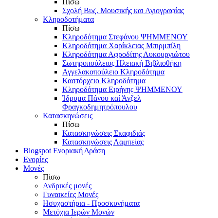
Πίσω
Σχολή Βυζ. Μουσικής και Αγιογραφίας
Κληροδοτήματα
Πίσω
Κληροδότημα Στεφάνου ΨΗΜΜΕΝΟΥ
Κληροδότημα Χαρίκλειας Μπιρμπίλη
Κληροδότημα Αφροδίτης Λυκουργιώτου
Σωτηροπούλειος Ηλειακή Βιβλιοθήκη
Αγγελακοπούλειο Κληροδότημα
Καστόρχειο Κληροδότημα
Κληροδότημα Ειρήνης ΨΗΜΜΕΝΟΥ
Ίδρυμα Πάνου καί Άνζελ
Φραγκοδημητρόπουλου
Κατασκηνώσεις
Πίσω
Κατασκηνώσεις Σκαφιδιάς
Κατασκηνώσεις Λαμπείας
Blogspot Ενοριακή Δράση
Ενορίες
Μονές
Πίσω
Ανδρικές μονές
Γυναικείες Μονές
Ησυχαστήρια - Προσκυνήματα
Μετόχια Ιερών Μονών