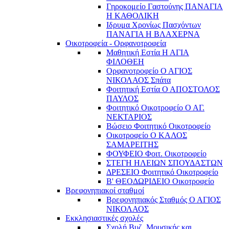
Γηροκομείο Γαστούνης ΠΑΝΑΓΙΑ
Η ΚΑΘΟΛΙΚΗ
Ιδρυμα Χρονίως Πασχόντων
ΠΑΝΑΓΙΑ Η ΒΛΑΧΕΡΝΑ
Οικοτροφεία - Ορφανοτροφεία
Μαθητική Εστία Η ΑΓΙΑ
ΦΙΛΟΘΕΗ
Ορφανοτροφείο Ο ΑΓΙΟΣ
ΝΙΚΟΛΑΟΣ Σπάτα
Φοιτητική Εστία Ο ΑΠΟΣΤΟΛΟΣ
ΠΑΥΛΟΣ
Φοιτητικό Οικοτροφείο Ο ΑΓ.
ΝΕΚΤΑΡΙΟΣ
Βώσειο Φοιτητικό Οικοτροφείο
Οικοτροφείο Ο ΚΑΛΟΣ
ΣΑΜΑΡΕΙΤΗΣ
ΦΟΥΦΕΙΟ Φοιτ. Οικοτροφείο
ΣΤΕΓΗ ΗΛΕΙΩΝ ΣΠΟΥΔΑΣΤΩΝ
ΔΡΕΣΕΙΟ Φοιτητικό Οικοτροφείο
Β' ΘΕΟΔΩΡΙΔΕΙΟ Οικοτροφείο
Βρεφονηπιακοί σταθμοί
Βρεφονηπιακός Σταθμός Ο ΑΓΙΟΣ
ΝΙΚΟΛΑΟΣ
Εκκλησιαστικές σχολές
Σχολή Βυζ. Μουσικής και