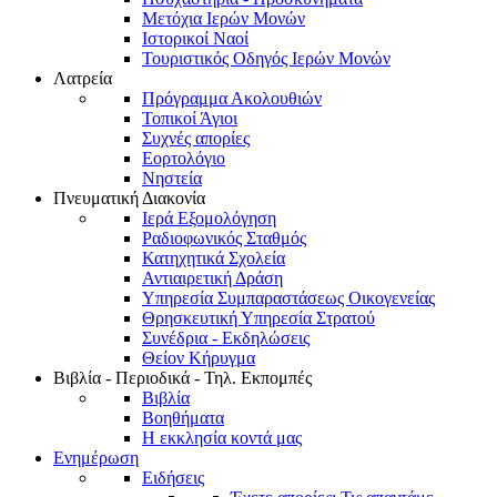
Μετόχια Ιερών Μονών
Ιστορικοί Ναοί
Τουριστικός Οδηγός Ιερών Μονών
Λατρεία
Πρόγραμμα Ακολουθιών
Τοπικοί Άγιοι
Συχνές απορίες
Εορτολόγιο
Νηστεία
Πνευματική Διακονία
Ιερά Εξομολόγηση
Ραδιοφωνικός Σταθμός
Κατηχητικά Σχολεία
Αντιαιρετική Δράση
Υπηρεσία Συμπαραστάσεως Οικογενείας
Θρησκευτική Υπηρεσία Στρατού
Συνέδρια - Εκδηλώσεις
Θείον Κήρυγμα
Βιβλία - Περιοδικά - Τηλ. Εκπομπές
Βιβλία
Βοηθήματα
Η εκκλησία κοντά μας
Ενημέρωση
Ειδήσεις