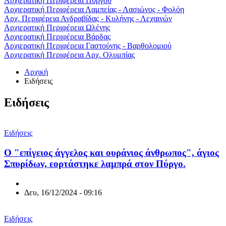
Αρχιερατική Περιφέρεια Πύργου
Αρχιερατική Περιφέρεια Λαμπείας - Λασιώνος - Φολόη
Αρχ. Περιφέρεια Ανδραβίδας - Κυλήνης - Λεχαινών
Αρχιερατική Περιφέρεια Ωλένης
Αρχιερατική Περιφέρεια Βάρδας
Αρχιερατική Περιφέρεια Γαστούνης - Βαρθολομιού
Αρχιερατική Περιφέρεια Αρχ. Ολυμπίας
Αρχική
Ειδήσεις
Ειδήσεις
Ειδήσεις
Ο "επίγειος άγγελος και ουράνιος άνθρωπος", άγιος
Σπυρίδων, εορτάστηκε λαμπρά στον Πύργο.
Δευ, 16/12/2024 - 09:16
Ειδήσεις