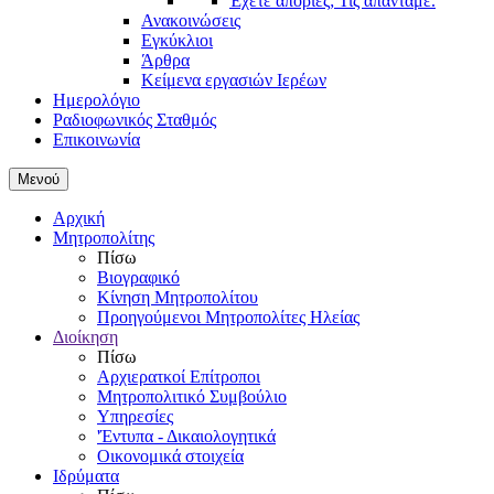
Έχετε απορίες; Τις απαντάμε.
Ανακοινώσεις
Εγκύκλιοι
Άρθρα
Κείμενα εργασιών Ιερέων
Ημερολόγιο
Ραδιοφωνικός Σταθμός
Επικοινωνία
Μενού
Αρχική
Μητροπολίτης
Πίσω
Βιογραφικό
Κίνηση Μητροπολίτου
Προηγούμενοι Μητροπολίτες Ηλείας
Διοίκηση
Πίσω
Αρχιερατκοί Επίτροποι
Μητροπολιτικό Συμβούλιο
Υπηρεσίες
'Έντυπα - Δικαιολογητικά
Οικονομικά στοιχεία
Ιδρύματα