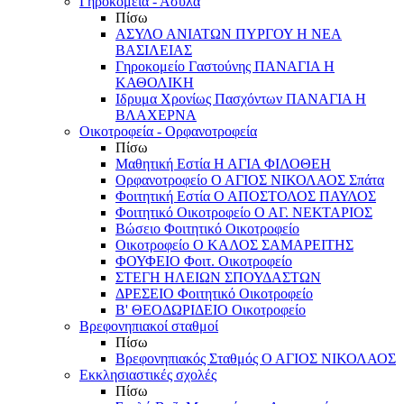
Γηροκομεία - Άσυλα
Πίσω
ΑΣΥΛΟ ΑΝΙΑΤΩΝ ΠΥΡΓΟΥ Η ΝΕΑ
ΒΑΣΙΛΕΙΑΣ
Γηροκομείο Γαστούνης ΠΑΝΑΓΙΑ Η
ΚΑΘΟΛΙΚΗ
Ιδρυμα Χρονίως Πασχόντων ΠΑΝΑΓΙΑ Η
ΒΛΑΧΕΡΝΑ
Οικοτροφεία - Ορφανοτροφεία
Πίσω
Μαθητική Εστία Η ΑΓΙΑ ΦΙΛΟΘΕΗ
Ορφανοτροφείο Ο ΑΓΙΟΣ ΝΙΚΟΛΑΟΣ Σπάτα
Φοιτητική Εστία Ο ΑΠΟΣΤΟΛΟΣ ΠΑΥΛΟΣ
Φοιτητικό Οικοτροφείο Ο ΑΓ. ΝΕΚΤΑΡΙΟΣ
Βώσειο Φοιτητικό Οικοτροφείο
Οικοτροφείο Ο ΚΑΛΟΣ ΣΑΜΑΡΕΙΤΗΣ
ΦΟΥΦΕΙΟ Φοιτ. Οικοτροφείο
ΣΤΕΓΗ ΗΛΕΙΩΝ ΣΠΟΥΔΑΣΤΩΝ
ΔΡΕΣΕΙΟ Φοιτητικό Οικοτροφείο
Β' ΘΕΟΔΩΡΙΔΕΙΟ Οικοτροφείο
Βρεφονηπιακοί σταθμοί
Πίσω
Βρεφονηπιακός Σταθμός Ο ΑΓΙΟΣ ΝΙΚΟΛΑΟΣ
Εκκλησιαστικές σχολές
Πίσω