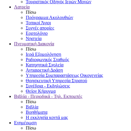
Τουριστικός Οδηγός Ιερών Μονών
Λατρεία
Πίσω
Πρόγραμμα Ακολουθιών
Τοπικοί Άγιοι
Συχνές απορίες
Εορτολόγιο
Νηστεία
Πνευματική Διακονία
Πίσω
Ιερά Εξομολόγηση
Ραδιοφωνικός Σταθμός
Κατηχητικά Σχολεία
Αντιαιρετική Δράση
Υπηρεσία Συμπαραστάσεως Οικογενείας
Θρησκευτική Υπηρεσία Στρατού
Συνέδρια - Εκδηλώσεις
Θείον Κήρυγμα
Βιβλία - Περιοδικά - Τηλ. Εκπομπές
Πίσω
Βιβλία
Βοηθήματα
Η εκκλησία κοντά μας
Ενημέρωση
Πίσω