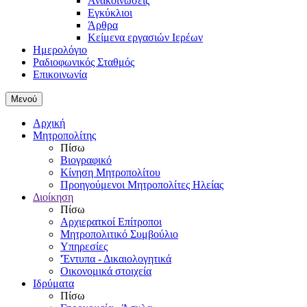
Ανακοινώσεις
Εγκύκλιοι
Άρθρα
Κείμενα εργασιών Ιερέων
Ημερολόγιο
Ραδιοφωνικός Σταθμός
Επικοινωνία
Μενού
Αρχική
Μητροπολίτης
Πίσω
Βιογραφικό
Κίνηση Μητροπολίτου
Προηγούμενοι Μητροπολίτες Ηλείας
Διοίκηση
Πίσω
Αρχιερατκοί Επίτροποι
Μητροπολιτικό Συμβούλιο
Υπηρεσίες
'Έντυπα - Δικαιολογητικά
Οικονομικά στοιχεία
Ιδρύματα
Πίσω