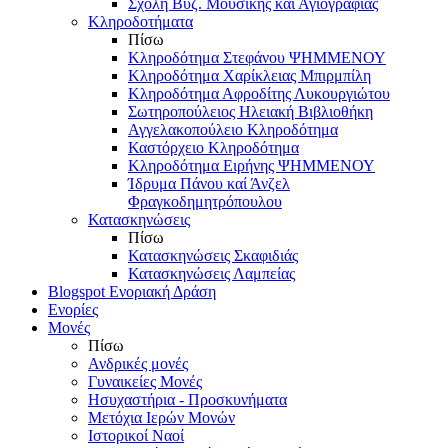
Σχολή Βυζ. Μουσικής και Αγιογραφίας
Κληροδοτήματα
Πίσω
Κληροδότημα Στεφάνου ΨΗΜΜΕΝΟΥ
Κληροδότημα Χαρίκλειας Μπιρμπίλη
Κληροδότημα Αφροδίτης Λυκουργιώτου
Σωτηροπούλειος Ηλειακή Βιβλιοθήκη
Αγγελακοπούλειο Κληροδότημα
Καστόρχειο Κληροδότημα
Κληροδότημα Ειρήνης ΨΗΜΜΕΝΟΥ
Ίδρυμα Πάνου καί Άνζελ
Φραγκοδημητρόπουλου
Κατασκηνώσεις
Πίσω
Κατασκηνώσεις Σκαφιδιάς
Κατασκηνώσεις Λαμπείας
Blogspot Ενοριακή Δράση
Ενορίες
Μονές
Πίσω
Ανδρικές μονές
Γυναικείες Μονές
Ησυχαστήρια - Προσκυνήματα
Μετόχια Ιερών Μονών
Ιστορικοί Ναοί