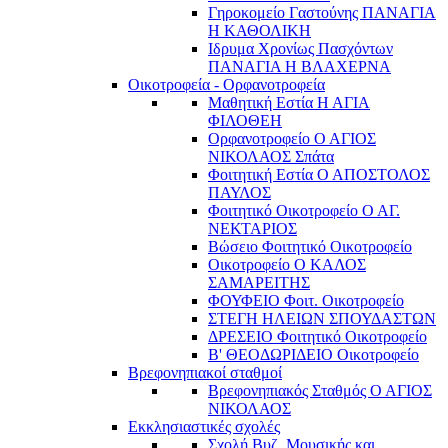
Γηροκομείο Γαστούνης ΠΑΝΑΓΙΑ
Η ΚΑΘΟΛΙΚΗ
Ιδρυμα Χρονίως Πασχόντων
ΠΑΝΑΓΙΑ Η ΒΛΑΧΕΡΝΑ
Οικοτροφεία - Ορφανοτροφεία
Μαθητική Εστία Η ΑΓΙΑ
ΦΙΛΟΘΕΗ
Ορφανοτροφείο Ο ΑΓΙΟΣ
ΝΙΚΟΛΑΟΣ Σπάτα
Φοιτητική Εστία Ο ΑΠΟΣΤΟΛΟΣ
ΠΑΥΛΟΣ
Φοιτητικό Οικοτροφείο Ο ΑΓ.
ΝΕΚΤΑΡΙΟΣ
Βώσειο Φοιτητικό Οικοτροφείο
Οικοτροφείο Ο ΚΑΛΟΣ
ΣΑΜΑΡΕΙΤΗΣ
ΦΟΥΦΕΙΟ Φοιτ. Οικοτροφείο
ΣΤΕΓΗ ΗΛΕΙΩΝ ΣΠΟΥΔΑΣΤΩΝ
ΔΡΕΣΕΙΟ Φοιτητικό Οικοτροφείο
Β' ΘΕΟΔΩΡΙΔΕΙΟ Οικοτροφείο
Βρεφονηπιακοί σταθμοί
Βρεφονηπιακός Σταθμός Ο ΑΓΙΟΣ
ΝΙΚΟΛΑΟΣ
Εκκλησιαστικές σχολές
Σχολή Βυζ. Μουσικής και