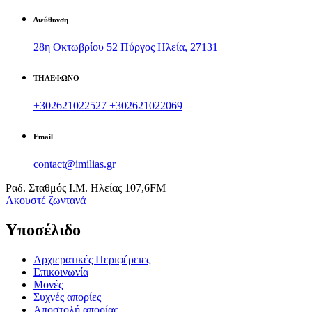
Διεύθυνση
28η Οκτωβρίου 52 Πύργος Ηλεία, 27131
ΤΗΛΕΦΩΝΟ
+302621022527
+302621022069
Email
contact@imilias.gr
Ραδ. Σταθμός Ι.Μ. Ηλείας 107,6FM
Aκουστέ ζωντανά
Υποσέλιδο
Αρχιερατικές Περιφέρειες
Επικοινωνία
Μονές
Συχνές απορίες
Αποστολή απορίας