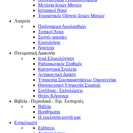
Μετόχια Ιερών Μονών
Ιστορικοί Ναοί
Τουριστικός Οδηγός Ιερών Μονών
Λατρεία
Πρόγραμμα Ακολουθιών
Τοπικοί Άγιοι
Συχνές απορίες
Εορτολόγιο
Νηστεία
Πνευματική Διακονία
Ιερά Εξομολόγηση
Ραδιοφωνικός Σταθμός
Κατηχητικά Σχολεία
Αντιαιρετική Δράση
Υπηρεσία Συμπαραστάσεως Οικογενείας
Θρησκευτική Υπηρεσία Στρατού
Συνέδρια - Εκδηλώσεις
Θείον Κήρυγμα
Βιβλία - Περιοδικά - Τηλ. Εκπομπές
Βιβλία
Βοηθήματα
Η εκκλησία κοντά μας
Ενημέρωση
Ειδήσεις