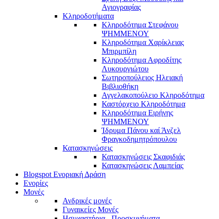
Αγιογραφίας
Κληροδοτήματα
Κληροδότημα Στεφάνου
ΨΗΜΜΕΝΟΥ
Κληροδότημα Χαρίκλειας
Μπιρμπίλη
Κληροδότημα Αφροδίτης
Λυκουργιώτου
Σωτηροπούλειος Ηλειακή
Βιβλιοθήκη
Αγγελακοπούλειο Κληροδότημα
Καστόρχειο Κληροδότημα
Κληροδότημα Ειρήνης
ΨΗΜΜΕΝΟΥ
Ίδρυμα Πάνου καί Άνζελ
Φραγκοδημητρόπουλου
Κατασκηνώσεις
Κατασκηνώσεις Σκαφιδιάς
Κατασκηνώσεις Λαμπείας
Blogspot Ενοριακή Δράση
Ενορίες
Μονές
Ανδρικές μονές
Γυναικείες Μονές
Ησυχαστήρια - Προσκυνήματα