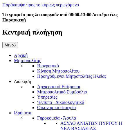
Παράκαμψη προς το κυρίως περιεχόμενο
Τα γραφεία μας λειτουργούν από 08:00-13:00 Δευτέρα έως
Παρασκευή
Κεντρική πλοήγηση
Μενού
Αρχική
Μητροπολίτης
Βιογραφικό
Κίνηση Μητροπολίτου
Προηγούμενοι Μητροπολίτες Ηλείας
Διοίκηση
Αρχιερατκοί Επίτροποι
Μητροπολιτικό Συμβούλιο
Υπηρεσίες
'Έντυπα - Δικαιολογητικά
Οικονομικά στοιχεία
Ιδρύματα
Γηροκομεία - Άσυλα
ΑΣΥΛΟ ΑΝΙΑΤΩΝ ΠΥΡΓΟΥ Η
ΝΕΑ ΒΑΣΙΛΕΙΑΣ