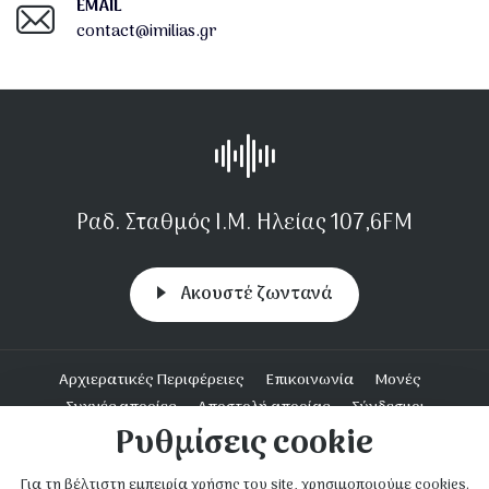
EMAIL
contact@imilias.gr
Ραδ. Σταθμός Ι.Μ. Ηλείας 107,6FM
Aκουστέ ζωντανά
Υποσέλιδο
Αρχιερατικές Περιφέρειες
Επικοινωνία
Μονές
Συχνές απορίες
Αποστολή απορίας
Σύνδεσμοι
Ρυθμίσεις cookie
Ενοριακή Δράση
Για τη βέλτιστη εμπειρία χρήσης του site, χρησιμοποιούμε cookies.