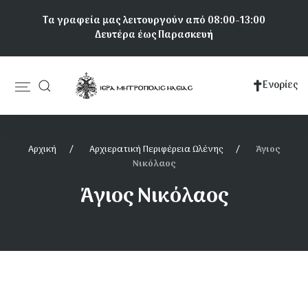
Παράκαμψη
Τα γραφεία μας λειτουργούν από 08:00-13:00
προς
Δευτέρα έως Παρασκευή
το
κυρίως
περιεχόμενο
Ενορίες
Κεντρική
πλοήγηση
Αρχική
Αρχιερατική Περιφέρεια Ωλένης
Άγιος
Νικόλαος
Άγιος Νικόλαος