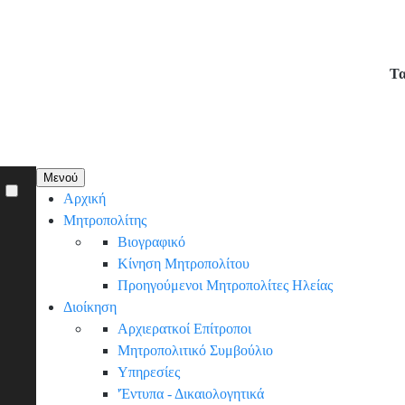
Παράκαμψη
προς
το
Τα
κυρίως
περιεχόμενο
Κεντρική
Μενού
Αρχική
πλοήγηση
Μητροπολίτης
Βιογραφικό
Κίνηση Μητροπολίτου
Προηγούμενοι Μητροπολίτες Ηλείας
Διοίκηση
Αρχιερατκοί Επίτροποι
Μητροπολιτικό Συμβούλιο
Υπηρεσίες
'Έντυπα - Δικαιολογητικά