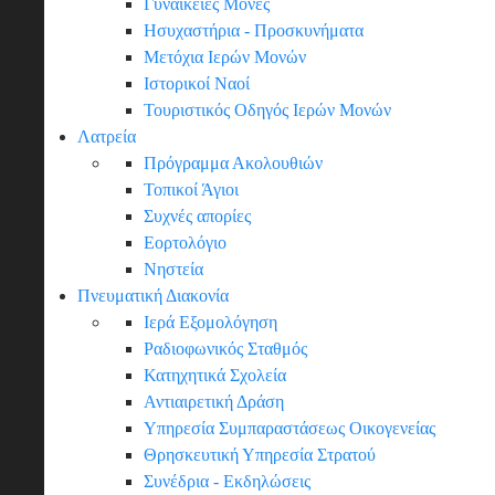
Γυναικείες Μονές
Ησυχαστήρια - Προσκυνήματα
Μετόχια Ιερών Μονών
Ιστορικοί Ναοί
Τουριστικός Οδηγός Ιερών Μονών
Λατρεία
Πρόγραμμα Ακολουθιών
Τοπικοί Άγιοι
Συχνές απορίες
Εορτολόγιο
Νηστεία
Πνευματική Διακονία
Ιερά Εξομολόγηση
Ραδιοφωνικός Σταθμός
Κατηχητικά Σχολεία
Αντιαιρετική Δράση
Υπηρεσία Συμπαραστάσεως Οικογενείας
Θρησκευτική Υπηρεσία Στρατού
Συνέδρια - Εκδηλώσεις