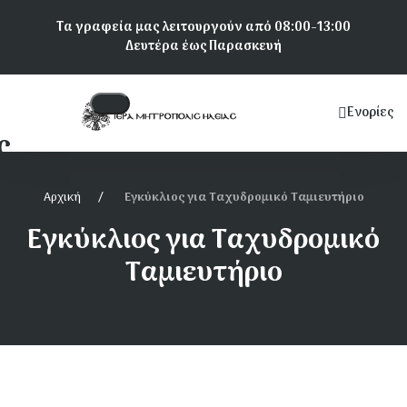
Παράκαμψη
Τα γραφεία μας λειτουργούν από 08:00-13:00
προς
Δευτέρα έως Παρασκευή
το
κυρίως
περιεχόμενο
Ενορίες
Κεντρική
ς
πλοήγηση
Αρχική
Εγκύκλιος για Ταχυδρομικό Ταμιευτήριο
Εγκύκλιος για Ταχυδρομικό
Ταμιευτήριο
α Αμαλιάδος
ια Πύργου