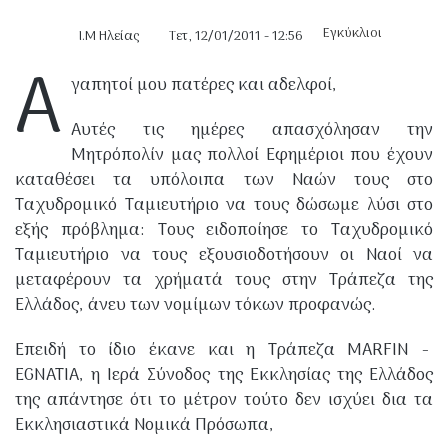
Εγκύκλιοι
Ι.Μ Ηλείας
Τετ, 12/01/2011 - 12:56
Α
γαπητοί μου πατέρες και αδελφοί,
είας - Λασιώνος -
Αυτές τις ημέρες απασχόλησαν την
Μητρόπολίν μας πολλοί Εφημέριοι που έχουν
καταθέσει τα υπόλοιπα των Ναών τους στο
Ταχυδρομικό Ταμιευτήριο να τους δώσωμε λύσι στο
εξής πρόβλημα: Τους ειδοποίησε το Ταχυδρομικό
Ταμιευτήριο να τους εξουσιοδοτήσουν οι Ναοί να
Κυλήνης - Λεχαινών
μεταφέρουν τα χρήματά τους στην Τράπεζα της
Ελλάδος, άνευ των νομίμων τόκων προφανώς.
Επειδή το ίδιο έκανε και η Τράπεζα MARFIN -
EGNATIA, η Ιερά Σύνοδος της Εκκλησίας της Ελλάδος
ια Ωλένης
της απάντησε ότι το μέτρον τούτο δεν ισχύει δια τα
Εκκλησιαστικά Νομικά Πρόσωπα,