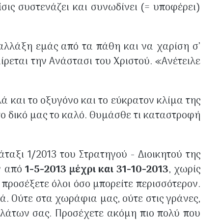
σις συστενάζει και συνωδίνει (= υποφέρει)
αλλάξη εμάς από τα πάθη και να χαρίση σ’
ίρεται την Ανάστασι του Χριστού. «Ανέτειλε
λά και το οξυγόνο και το εύκρατον κλίμα της
το δικό μας το καλό. Θυμάσθε τι καταστροφή
ταξι 1/2013 του Στρατηγού - Διοικητού της
ν από
1-5-2013 μέχρι και 31-10-2013
, χωρίς
προσέξετε όλοι όσο μπορείτε περισσότερον.
. Ούτε στα χωράφια μας, ούτε στις γράνες,
δηλάτων σας. Προσέχετε ακόμη πιο πολύ που