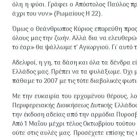
όλη η φύσι. Γράφει ο Απόστολος Παύλος πρ
άχρι του νυν» (Ρωμαίους Η 22).
Όμως ο Θεάνθρωπος Κύριος επορεύθη προς 
όλους μας την ζωήν. Αλλά δια να ελευθερώσ
το έαρ» θα ψάλλωμε τ’ Αγιωργιού. Γι' αυτό 
Αδελφοί, η γη, τα δάση και όλα τα δένδρα ε
Ελλάδος μας. Πρέπει να τα φυλάξωμε. Όχι μ
πάθαμε το 2007 με τις τότε διαβολικές φωτι
Με την ευκαιρία του ερχομένου θέρους, λο
Περιφερειακής Διοικήσεως Δυτικής Ελλάδο
την έκδοση αδείας από την αρμόδια Πυροσβ
Από 1 Μαΐου μέχρι τέλος Οκτωβρίου τούτου
ούτε στις αυλές μας. Προσέχετε επίσης τι