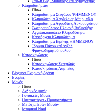
Σχολή Βυζ. Μουσικής και Αγιογραφίας
Κληροδοτήματα
Πίσω
Κληροδότημα Στεφάνου ΨΗΜΜΕΝΟΥ
Κληροδότημα Χαρίκλειας Μπιρμπίλη
Κληροδότημα Αφροδίτης Λυκουργιώτου
Σωτηροπούλειος Ηλειακή Βιβλιοθήκη
Αγγελακοπούλειο Κληροδότημα
Καστόρχειο Κληροδότημα
Κληροδότημα Ειρήνης ΨΗΜΜΕΝΟΥ
Ίδρυμα Πάνου καί Άνζελ
Φραγκοδημητρόπουλου
Κατασκηνώσεις
Πίσω
Κατασκηνώσεις Σκαφιδιάς
Κατασκηνώσεις Λαμπείας
Blogspot Ενοριακή Δράση
Ενορίες
Μονές
Πίσω
Ανδρικές μονές
Γυναικείες Μονές
Ησυχαστήρια - Προσκυνήματα
Μετόχια Ιερών Μονών
Ιστορικοί Ναοί