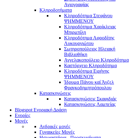
Αγιογραφίας
Κληροδοτήματα
Κληροδότημα Στεφάνου
ΨΗΜΜΕΝΟΥ
Κληροδότημα Χαρίκλειας
Μπιρμπίλη
Κληροδότημα Αφροδίτης
Λυκουργιώτου
Σωτηροπούλειος Ηλειακή
Βιβλιοθήκη
Αγγελακοπούλειο Κληροδότημα
Καστόρχειο Κληροδότημα
Κληροδότημα Ειρήνης
ΨΗΜΜΕΝΟΥ
Ίδρυμα Πάνου καί Άνζελ
Φραγκοδημητρόπουλου
Κατασκηνώσεις
Κατασκηνώσεις Σκαφιδιάς
Κατασκηνώσεις Λαμπείας
Blogspot Ενοριακή Δράση
Ενορίες
Μονές
Ανδρικές μονές
Γυναικείες Μονές
Ησυχαστήρια - Προσκυνήματα