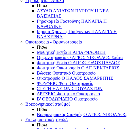
Γηροκομεία - Άσυλα
Πίσω
ΑΣΥΛΟ ΑΝΙΑΤΩΝ ΠΥΡΓΟΥ Η ΝΕΑ
ΒΑΣΙΛΕΙΑΣ
Γηροκομείο Γαστούνης ΠΑΝΑΓΙΑ Η
ΚΑΘΟΛΙΚΗ
Ιδρυμα Χρονίως Πασχόντων ΠΑΝΑΓΙΑ Η
ΒΛΑΧΕΡΝΑ
Οικοτροφεία - Ορφανοτροφεία
Πίσω
Μαθητική Εστία Η ΑΓΙΑ ΦΙΛΟΘΕΗ
Ορφανοτροφείο Ο ΑΓΙΟΣ ΝΙΚΟΛΑΟΣ Σπάτα
Φοιτητική Εστία Ο ΑΠΟΣΤΟΛΟΣ ΠΑΥΛΟΣ
Φοιτητικό Οικοτροφείο Ο ΑΓ. ΝΕΚΤΑΡΙΟΣ
Βώσειο Φοιτητικό Οικοτροφείο
Οικοτροφείο Ο ΚΑΛΟΣ ΣΑΜΑΡΕΙΤΗΣ
ΦΟΥΦΕΙΟ Φοιτ. Οικοτροφείο
ΣΤΕΓΗ ΗΛΕΙΩΝ ΣΠΟΥΔΑΣΤΩΝ
ΔΡΕΣΕΙΟ Φοιτητικό Οικοτροφείο
Β' ΘΕΟΔΩΡΙΔΕΙΟ Οικοτροφείο
Βρεφονηπιακοί σταθμοί
Πίσω
Βρεφονηπιακός Σταθμός Ο ΑΓΙΟΣ ΝΙΚΟΛΑΟΣ
Εκκλησιαστικές σχολές
Πίσω