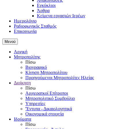
Ανακοινώσεις
Εγκύκλιοι
Άρθρα
Κείμενα εργασιών Ιερέων
Ημερολόγιο
Ραδιοφωνικός Σταθμός
Επικοινωνία
Μενού
Αρχική
Μητροπολίτης
Πίσω
Βιογραφικό
Κίνηση Μητροπολίτου
Προηγούμενοι Μητροπολίτες Ηλείας
Διοίκηση
Πίσω
Αρχιερατκοί Επίτροποι
Μητροπολιτικό Συμβούλιο
Υπηρεσίες
'Έντυπα - Δικαιολογητικά
Οικονομικά στοιχεία
Ιδρύματα
Πίσω