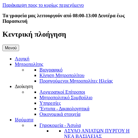
Παράκαμψη προς το κυρίως περιεχόμενο
Τα γραφεία μας λειτουργούν από 08:00-13:00 Δευτέρα έως
Παρασκευή
Κεντρική πλοήγηση
Μενού
Αρχική
Μητροπολίτης
Βιογραφικό
Κίνηση Μητροπολίτου
Προηγούμενοι Μητροπολίτες Ηλείας
Διοίκηση
Αρχιερατκοί Επίτροποι
Μητροπολιτικό Συμβούλιο
Υπηρεσίες
'Έντυπα - Δικαιολογητικά
Οικονομικά στοιχεία
Ιδρύματα
Γηροκομεία - Άσυλα
ΑΣΥΛΟ ΑΝΙΑΤΩΝ ΠΥΡΓΟΥ Η
ΝΕΑ ΒΑΣΙΛΕΙΑΣ