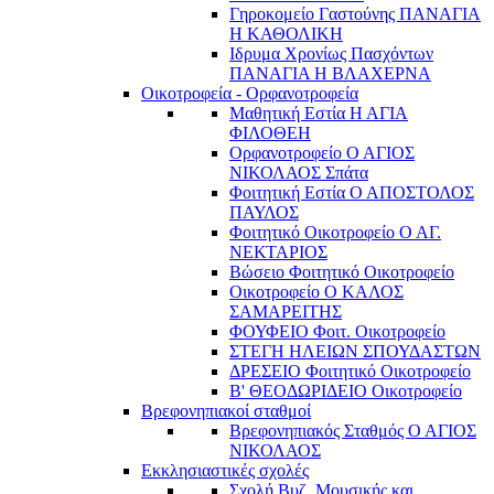
Γηροκομείο Γαστούνης ΠΑΝΑΓΙΑ
Η ΚΑΘΟΛΙΚΗ
Ιδρυμα Χρονίως Πασχόντων
ΠΑΝΑΓΙΑ Η ΒΛΑΧΕΡΝΑ
Οικοτροφεία - Ορφανοτροφεία
Μαθητική Εστία Η ΑΓΙΑ
ΦΙΛΟΘΕΗ
Ορφανοτροφείο Ο ΑΓΙΟΣ
ΝΙΚΟΛΑΟΣ Σπάτα
Φοιτητική Εστία Ο ΑΠΟΣΤΟΛΟΣ
ΠΑΥΛΟΣ
Φοιτητικό Οικοτροφείο Ο ΑΓ.
ΝΕΚΤΑΡΙΟΣ
Βώσειο Φοιτητικό Οικοτροφείο
Οικοτροφείο Ο ΚΑΛΟΣ
ΣΑΜΑΡΕΙΤΗΣ
ΦΟΥΦΕΙΟ Φοιτ. Οικοτροφείο
ΣΤΕΓΗ ΗΛΕΙΩΝ ΣΠΟΥΔΑΣΤΩΝ
ΔΡΕΣΕΙΟ Φοιτητικό Οικοτροφείο
Β' ΘΕΟΔΩΡΙΔΕΙΟ Οικοτροφείο
Βρεφονηπιακοί σταθμοί
Βρεφονηπιακός Σταθμός Ο ΑΓΙΟΣ
ΝΙΚΟΛΑΟΣ
Εκκλησιαστικές σχολές
Σχολή Βυζ. Μουσικής και