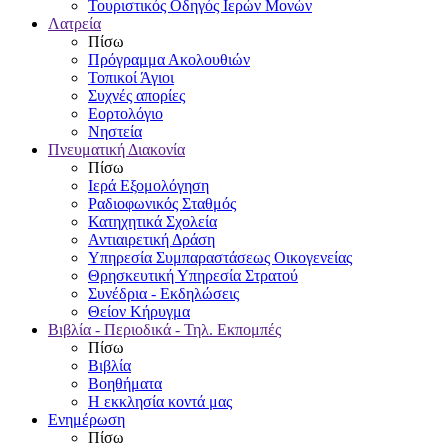
Τουριστικός Οδηγός Ιερών Μονών
Λατρεία
Πίσω
Πρόγραμμα Ακολουθιών
Τοπικοί Άγιοι
Συχνές απορίες
Εορτολόγιο
Νηστεία
Πνευματική Διακονία
Πίσω
Ιερά Εξομολόγηση
Ραδιοφωνικός Σταθμός
Κατηχητικά Σχολεία
Αντιαιρετική Δράση
Υπηρεσία Συμπαραστάσεως Οικογενείας
Θρησκευτική Υπηρεσία Στρατού
Συνέδρια - Εκδηλώσεις
Θείον Κήρυγμα
Βιβλία - Περιοδικά - Τηλ. Εκπομπές
Πίσω
Βιβλία
Βοηθήματα
Η εκκλησία κοντά μας
Ενημέρωση
Πίσω