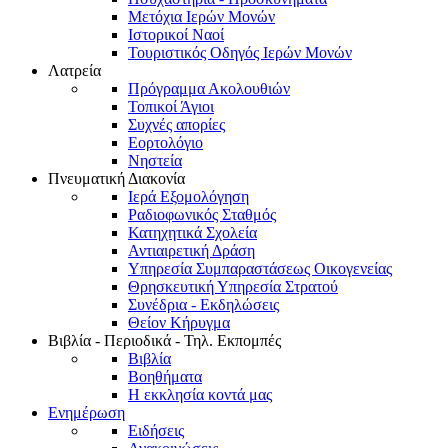
Μετόχια Ιερών Μονών
Ιστορικοί Ναοί
Τουριστικός Οδηγός Ιερών Μονών
Λατρεία
Πρόγραμμα Ακολουθιών
Τοπικοί Άγιοι
Συχνές απορίες
Εορτολόγιο
Νηστεία
Πνευματική Διακονία
Ιερά Εξομολόγηση
Ραδιοφωνικός Σταθμός
Κατηχητικά Σχολεία
Αντιαιρετική Δράση
Υπηρεσία Συμπαραστάσεως Οικογενείας
Θρησκευτική Υπηρεσία Στρατού
Συνέδρια - Εκδηλώσεις
Θείον Κήρυγμα
Βιβλία - Περιοδικά - Τηλ. Εκπομπές
Βιβλία
Βοηθήματα
Η εκκλησία κοντά μας
Ενημέρωση
Ειδήσεις