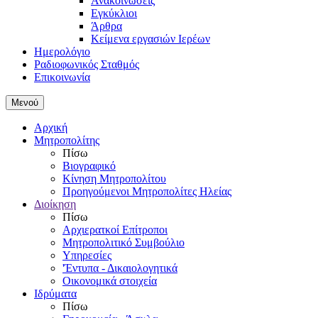
Ανακοινώσεις
Εγκύκλιοι
Άρθρα
Κείμενα εργασιών Ιερέων
Ημερολόγιο
Ραδιοφωνικός Σταθμός
Επικοινωνία
Μενού
Αρχική
Μητροπολίτης
Πίσω
Βιογραφικό
Κίνηση Μητροπολίτου
Προηγούμενοι Μητροπολίτες Ηλείας
Διοίκηση
Πίσω
Αρχιερατκοί Επίτροποι
Μητροπολιτικό Συμβούλιο
Υπηρεσίες
'Έντυπα - Δικαιολογητικά
Οικονομικά στοιχεία
Ιδρύματα
Πίσω