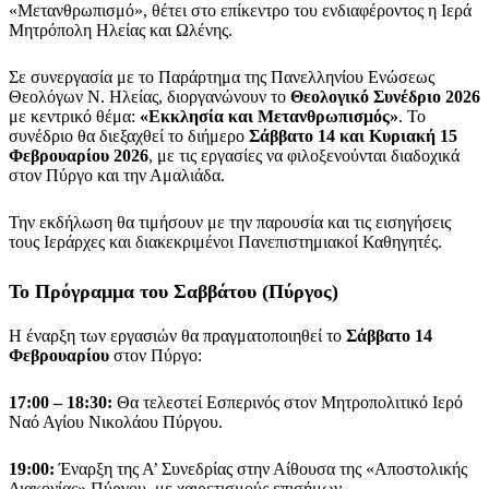
«Μετανθρωπισμό», θέτει στο επίκεντρο του ενδιαφέροντος η Ιερά
Μητρόπολη Ηλείας και Ωλένης.
Σε συνεργασία με το Παράρτημα της Πανελληνίου Ενώσεως
Θεολόγων Ν. Ηλείας, διοργανώνουν το
Θεολογικό Συνέδριο 2026
με κεντρικό θέμα:
«Εκκλησία και Μετανθρωπισμός»
. Το
συνέδριο θα διεξαχθεί το διήμερο
Σάββατο 14 και Κυριακή 15
Φεβρουαρίου 2026
, με τις εργασίες να φιλοξενούνται διαδοχικά
στον Πύργο και την Αμαλιάδα.
Την εκδήλωση θα τιμήσουν με την παρουσία και τις εισηγήσεις
τους Ιεράρχες και διακεκριμένοι Πανεπιστημιακοί Καθηγητές.
Το Πρόγραμμα του Σαββάτου (Πύργος)
Η έναρξη των εργασιών θα πραγματοποιηθεί το
Σάββατο 14
Φεβρουαρίου
στον Πύργο:
17:00 – 18:30:
Θα τελεστεί Εσπερινός στον Μητροπολιτικό Ιερό
Ναό Αγίου Νικολάου Πύργου.
19:00:
Έναρξη της Α’ Συνεδρίας στην Αίθουσα της «Αποστολικής
Διακονίας» Πύργου, με χαιρετισμούς επισήμων.