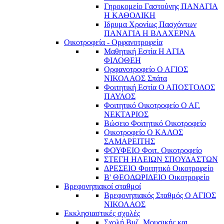
Γηροκομείο Γαστούνης ΠΑΝΑΓΙΑ
Η ΚΑΘΟΛΙΚΗ
Ιδρυμα Χρονίως Πασχόντων
ΠΑΝΑΓΙΑ Η ΒΛΑΧΕΡΝΑ
Οικοτροφεία - Ορφανοτροφεία
Μαθητική Εστία Η ΑΓΙΑ
ΦΙΛΟΘΕΗ
Ορφανοτροφείο Ο ΑΓΙΟΣ
ΝΙΚΟΛΑΟΣ Σπάτα
Φοιτητική Εστία Ο ΑΠΟΣΤΟΛΟΣ
ΠΑΥΛΟΣ
Φοιτητικό Οικοτροφείο Ο ΑΓ.
ΝΕΚΤΑΡΙΟΣ
Βώσειο Φοιτητικό Οικοτροφείο
Οικοτροφείο Ο ΚΑΛΟΣ
ΣΑΜΑΡΕΙΤΗΣ
ΦΟΥΦΕΙΟ Φοιτ. Οικοτροφείο
ΣΤΕΓΗ ΗΛΕΙΩΝ ΣΠΟΥΔΑΣΤΩΝ
ΔΡΕΣΕΙΟ Φοιτητικό Οικοτροφείο
Β' ΘΕΟΔΩΡΙΔΕΙΟ Οικοτροφείο
Βρεφονηπιακοί σταθμοί
Βρεφονηπιακός Σταθμός Ο ΑΓΙΟΣ
ΝΙΚΟΛΑΟΣ
Εκκλησιαστικές σχολές
Σχολή Βυζ. Μουσικής και