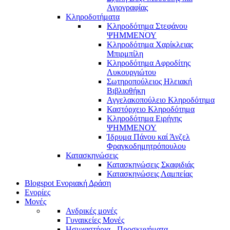
Αγιογραφίας
Κληροδοτήματα
Κληροδότημα Στεφάνου
ΨΗΜΜΕΝΟΥ
Κληροδότημα Χαρίκλειας
Μπιρμπίλη
Κληροδότημα Αφροδίτης
Λυκουργιώτου
Σωτηροπούλειος Ηλειακή
Βιβλιοθήκη
Αγγελακοπούλειο Κληροδότημα
Καστόρχειο Κληροδότημα
Κληροδότημα Ειρήνης
ΨΗΜΜΕΝΟΥ
Ίδρυμα Πάνου καί Άνζελ
Φραγκοδημητρόπουλου
Κατασκηνώσεις
Κατασκηνώσεις Σκαφιδιάς
Κατασκηνώσεις Λαμπείας
Blogspot Ενοριακή Δράση
Ενορίες
Μονές
Ανδρικές μονές
Γυναικείες Μονές
Ησυχαστήρια - Προσκυνήματα