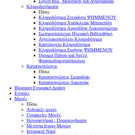
Σχολή Βυζ. Μουσικής και Αγιογραφίας
Κληροδοτήματα
Πίσω
Κληροδότημα Στεφάνου ΨΗΜΜΕΝΟΥ
Κληροδότημα Χαρίκλειας Μπιρμπίλη
Κληροδότημα Αφροδίτης Λυκουργιώτου
Σωτηροπούλειος Ηλειακή Βιβλιοθήκη
Αγγελακοπούλειο Κληροδότημα
Καστόρχειο Κληροδότημα
Κληροδότημα Ειρήνης ΨΗΜΜΕΝΟΥ
Ίδρυμα Πάνου καί Άνζελ
Φραγκοδημητρόπουλου
Κατασκηνώσεις
Πίσω
Κατασκηνώσεις Σκαφιδιάς
Κατασκηνώσεις Λαμπείας
Blogspot Ενοριακή Δράση
Ενορίες
Μονές
Πίσω
Ανδρικές μονές
Γυναικείες Μονές
Ησυχαστήρια - Προσκυνήματα
Μετόχια Ιερών Μονών
Ιστορικοί Ναοί