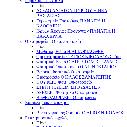
Γηροκομεία - Άσυλα
Πίσω
ΑΣΥΛΟ ΑΝΙΑΤΩΝ ΠΥΡΓΟΥ Η ΝΕΑ
ΒΑΣΙΛΕΙΑΣ
Γηροκομείο Γαστούνης ΠΑΝΑΓΙΑ Η
ΚΑΘΟΛΙΚΗ
Ιδρυμα Χρονίως Πασχόντων ΠΑΝΑΓΙΑ Η
ΒΛΑΧΕΡΝΑ
Οικοτροφεία - Ορφανοτροφεία
Πίσω
Μαθητική Εστία Η ΑΓΙΑ ΦΙΛΟΘΕΗ
Ορφανοτροφείο Ο ΑΓΙΟΣ ΝΙΚΟΛΑΟΣ Σπάτα
Φοιτητική Εστία Ο ΑΠΟΣΤΟΛΟΣ ΠΑΥΛΟΣ
Φοιτητικό Οικοτροφείο Ο ΑΓ. ΝΕΚΤΑΡΙΟΣ
Βώσειο Φοιτητικό Οικοτροφείο
Οικοτροφείο Ο ΚΑΛΟΣ ΣΑΜΑΡΕΙΤΗΣ
ΦΟΥΦΕΙΟ Φοιτ. Οικοτροφείο
ΣΤΕΓΗ ΗΛΕΙΩΝ ΣΠΟΥΔΑΣΤΩΝ
ΔΡΕΣΕΙΟ Φοιτητικό Οικοτροφείο
Β' ΘΕΟΔΩΡΙΔΕΙΟ Οικοτροφείο
Βρεφονηπιακοί σταθμοί
Πίσω
Βρεφονηπιακός Σταθμός Ο ΑΓΙΟΣ ΝΙΚΟΛΑΟΣ
Εκκλησιαστικές σχολές
Πίσω