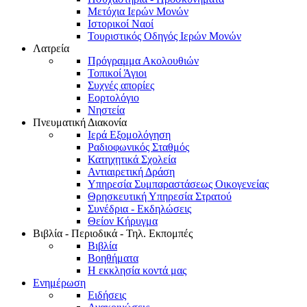
Μετόχια Ιερών Μονών
Ιστορικοί Ναοί
Τουριστικός Οδηγός Ιερών Μονών
Λατρεία
Πρόγραμμα Ακολουθιών
Τοπικοί Άγιοι
Συχνές απορίες
Εορτολόγιο
Νηστεία
Πνευματική Διακονία
Ιερά Εξομολόγηση
Ραδιοφωνικός Σταθμός
Κατηχητικά Σχολεία
Αντιαιρετική Δράση
Υπηρεσία Συμπαραστάσεως Οικογενείας
Θρησκευτική Υπηρεσία Στρατού
Συνέδρια - Εκδηλώσεις
Θείον Κήρυγμα
Βιβλία - Περιοδικά - Τηλ. Εκπομπές
Βιβλία
Βοηθήματα
Η εκκλησία κοντά μας
Ενημέρωση
Ειδήσεις