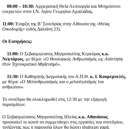
08:00 – 10:30:
Αρχιερατική Θεία Λειτουργία και Μνημόσυνο
ευεργετών στον Ι.Ν. Αγίου Γεωργίου Αμαλιάδας.
11:00:
Έναρξη της Β’ Συνεδρίας στην Αίθουσα της «Θείας
Οικοδομής» (οδός Δαλιάνη 23).
Οι Εισηγήσεις:
11:00:
Ο Σεβασμιώτατος Μητροπολίτης Κερκύρας
κ.κ.
Νεκτάριος
, με θέμα:
«Ο Θεολογικός Ανθρωπισμός ως Απάντηση
στον Τεχνοκρατικό Μηδενισμό»
.
11:30:
Ο Καθηγητής Δογματικής του Α.Π.Θ.
κ. Ι. Κουρεμπελές
,
με θέμα:
«Ο Μετανθρωπισμός και ο μεταπτωτισμός του
ανθρώπου»
.
Το συνέδριο θα ολοκληρωθεί στις 12:30 με την εξαγωγή
πορισμάτων.
Ο Σεβασμιώτατος Μητροπολίτης Ηλείας
κ.κ. Αθανάσιος
προσκαλεί το κοινό να συμμετάσχει στις εργασίες του συνεδρίου,
τονίζοντας πως η παρουσία όλων θα δώσει ιδιαίτερη χαρά.