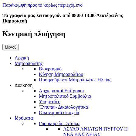
Παράκαμψη προς το κυρίως περιεχόμενο
Τα γραφεία μας λειτουργούν από 08:00-13:00 Δευτέρα έως
Παρασκευή
Κεντρική πλοήγηση
Μενού
Αρχική
Μητροπολίτης
Βιογραφικό
Κίνηση Μητροπολίτου
Προηγούμενοι Μητροπολίτες Ηλείας
Διοίκηση
Αρχιερατκοί Επίτροποι
Μητροπολιτικό Συμβούλιο
Υπηρεσίες
'Έντυπα - Δικαιολογητικά
Οικονομικά στοιχεία
Ιδρύματα
Γηροκομεία - Άσυλα
ΑΣΥΛΟ ΑΝΙΑΤΩΝ ΠΥΡΓΟΥ Η
ΝΕΑ ΒΑΣΙΛΕΙΑΣ