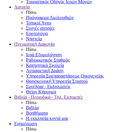
Τουριστικός Οδηγός Ιερών Μονών
Λατρεία
Πίσω
Πρόγραμμα Ακολουθιών
Τοπικοί Άγιοι
Συχνές απορίες
Εορτολόγιο
Νηστεία
Πνευματική Διακονία
Πίσω
Ιερά Εξομολόγηση
Ραδιοφωνικός Σταθμός
Κατηχητικά Σχολεία
Αντιαιρετική Δράση
Υπηρεσία Συμπαραστάσεως Οικογενείας
Θρησκευτική Υπηρεσία Στρατού
Συνέδρια - Εκδηλώσεις
Θείον Κήρυγμα
Βιβλία - Περιοδικά - Τηλ. Εκπομπές
Πίσω
Βιβλία
Βοηθήματα
Η εκκλησία κοντά μας
Ενημέρωση
Πίσω