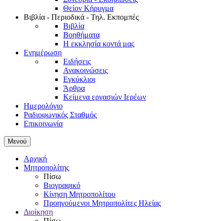
Θείον Κήρυγμα
Βιβλία - Περιοδικά - Τηλ. Εκπομπές
Βιβλία
Βοηθήματα
Η εκκλησία κοντά μας
Ενημέρωση
Ειδήσεις
Ανακοινώσεις
Εγκύκλιοι
Άρθρα
Κείμενα εργασιών Ιερέων
Ημερολόγιο
Ραδιοφωνικός Σταθμός
Επικοινωνία
Μενού
Αρχική
Μητροπολίτης
Πίσω
Βιογραφικό
Κίνηση Μητροπολίτου
Προηγούμενοι Μητροπολίτες Ηλείας
Διοίκηση
Πίσω