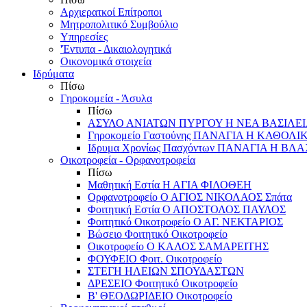
Αρχιερατκοί Επίτροποι
Μητροπολιτικό Συμβούλιο
Υπηρεσίες
'Έντυπα - Δικαιολογητικά
Οικονομικά στοιχεία
Ιδρύματα
Πίσω
Γηροκομεία - Άσυλα
Πίσω
ΑΣΥΛΟ ΑΝΙΑΤΩΝ ΠΥΡΓΟΥ Η ΝΕΑ ΒΑΣΙΛΕ
Γηροκομείο Γαστούνης ΠΑΝΑΓΙΑ Η ΚΑΘΟΛΙ
Ιδρυμα Χρονίως Πασχόντων ΠΑΝΑΓΙΑ Η Β
Οικοτροφεία - Ορφανοτροφεία
Πίσω
Μαθητική Εστία Η ΑΓΙΑ ΦΙΛΟΘΕΗ
Ορφανοτροφείο Ο ΑΓΙΟΣ ΝΙΚΟΛΑΟΣ Σπάτα
Φοιτητική Εστία Ο ΑΠΟΣΤΟΛΟΣ ΠΑΥΛΟΣ
Φοιτητικό Οικοτροφείο Ο ΑΓ. ΝΕΚΤΑΡΙΟΣ
Βώσειο Φοιτητικό Οικοτροφείο
Οικοτροφείο Ο ΚΑΛΟΣ ΣΑΜΑΡΕΙΤΗΣ
ΦΟΥΦΕΙΟ Φοιτ. Οικοτροφείο
ΣΤΕΓΗ ΗΛΕΙΩΝ ΣΠΟΥΔΑΣΤΩΝ
ΔΡΕΣΕΙΟ Φοιτητικό Οικοτροφείο
Β' ΘΕΟΔΩΡΙΔΕΙΟ Οικοτροφείο