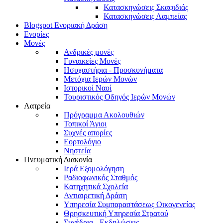
Κατασκηνώσεις Σκαφιδιάς
Κατασκηνώσεις Λαμπείας
Blogspot Ενοριακή Δράση
Ενορίες
Μονές
Ανδρικές μονές
Γυναικείες Μονές
Ησυχαστήρια - Προσκυνήματα
Μετόχια Ιερών Μονών
Ιστορικοί Ναοί
Τουριστικός Οδηγός Ιερών Μονών
Λατρεία
Πρόγραμμα Ακολουθιών
Τοπικοί Άγιοι
Συχνές απορίες
Εορτολόγιο
Νηστεία
Πνευματική Διακονία
Ιερά Εξομολόγηση
Ραδιοφωνικός Σταθμός
Κατηχητικά Σχολεία
Αντιαιρετική Δράση
Υπηρεσία Συμπαραστάσεως Οικογενείας
Θρησκευτική Υπηρεσία Στρατού
Συνέδρια - Εκδηλώσεις