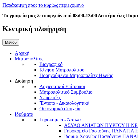
Παράκαμψη προς το κυρίως περιεχόμενο
Τα γραφεία μας λειτουργούν από 08:00-13:00 Δευτέρα έως Παρ
Κεντρική πλοήγηση
Μενού
Αρχική
Μητροπολίτης
Βιογραφικό
Κίνηση Μητροπολίτου
Προηγούμενοι Μητροπολίτες Ηλείας
Διοίκηση
Αρχιερατκοί Επίτροποι
Μητροπολιτικό Συμβούλιο
Υπηρεσίες
'Έντυπα - Δικαιολογητικά
Οικονομικά στοιχεία
Ιδρύματα
Γηροκομεία - Άσυλα
ΑΣΥΛΟ ΑΝΙΑΤΩΝ ΠΥΡΓΟΥ Η ΝΕ
Γηροκομείο Γαστούνης ΠΑΝΑΓΙΑ
Ιδρυμα Χρονίως Πασχόντων ΠΑ