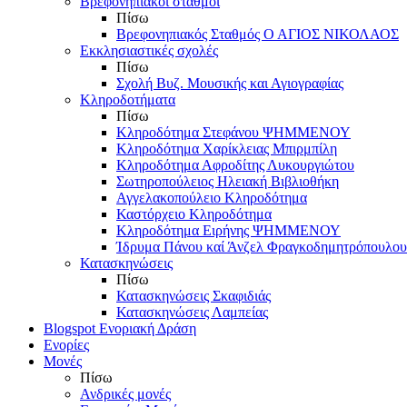
Βρεφονηπιακοί σταθμοί
Πίσω
Βρεφονηπιακός Σταθμός Ο ΑΓΙΟΣ ΝΙΚΟΛΑΟΣ
Εκκλησιαστικές σχολές
Πίσω
Σχολή Βυζ. Μουσικής και Αγιογραφίας
Κληροδοτήματα
Πίσω
Κληροδότημα Στεφάνου ΨΗΜΜΕΝΟΥ
Κληροδότημα Χαρίκλειας Μπιρμπίλη
Κληροδότημα Αφροδίτης Λυκουργιώτου
Σωτηροπούλειος Ηλειακή Βιβλιοθήκη
Αγγελακοπούλειο Κληροδότημα
Καστόρχειο Κληροδότημα
Κληροδότημα Ειρήνης ΨΗΜΜΕΝΟΥ
Ίδρυμα Πάνου καί Άνζελ Φραγκοδημητρόπουλου
Κατασκηνώσεις
Πίσω
Κατασκηνώσεις Σκαφιδιάς
Κατασκηνώσεις Λαμπείας
Blogspot Ενοριακή Δράση
Ενορίες
Μονές
Πίσω
Ανδρικές μονές