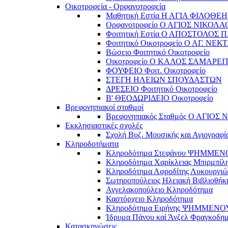
Οικοτροφεία - Ορφανοτροφεία
Μαθητική Εστία Η ΑΓΙΑ ΦΙΛΟΘΕΗ
Ορφανοτροφείο Ο ΑΓΙΟΣ ΝΙΚΟΛΑ
Φοιτητική Εστία Ο ΑΠΟΣΤΟΛΟΣ 
Φοιτητικό Οικοτροφείο Ο ΑΓ. ΝΕΚ
Βώσειο Φοιτητικό Οικοτροφείο
Οικοτροφείο Ο ΚΑΛΟΣ ΣΑΜΑΡΕΙ
ΦΟΥΦΕΙΟ Φοιτ. Οικοτροφείο
ΣΤΕΓΗ ΗΛΕΙΩΝ ΣΠΟΥΔΑΣΤΩΝ
ΔΡΕΣΕΙΟ Φοιτητικό Οικοτροφείο
Β' ΘΕΟΔΩΡΙΔΕΙΟ Οικοτροφείο
Βρεφονηπιακοί σταθμοί
Βρεφονηπιακός Σταθμός Ο ΑΓΙΟΣ
Εκκλησιαστικές σχολές
Σχολή Βυζ. Μουσικής και Αγιογραφί
Κληροδοτήματα
Κληροδότημα Στεφάνου ΨΗΜΜΕ
Κληροδότημα Χαρίκλειας Μπιρμπίλ
Κληροδότημα Αφροδίτης Λυκουργιώ
Σωτηροπούλειος Ηλειακή Βιβλιοθήκ
Αγγελακοπούλειο Κληροδότημα
Καστόρχειο Κληροδότημα
Κληροδότημα Ειρήνης ΨΗΜΜΕΝΟ
Ίδρυμα Πάνου καί Άνζελ Φραγκοδη
Κατασκηνώσεις