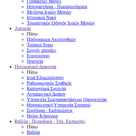
Γυναικείες Μονές
Ησυχαστήρια - Προσκυνήματα
Μετόχια Ιερών Μονών
Ιστορικοί Ναοί
Τουριστικός Οδηγός Ιερών Μονών
Λατρεία
Πίσω
Πρόγραμμα Ακολουθιών
Τοπικοί Άγιοι
Συχνές απορίες
Εορτολόγιο
Νηστεία
Πνευματική Διακονία
Πίσω
Ιερά Εξομολόγηση
Ραδιοφωνικός Σταθμός
Κατηχητικά Σχολεία
Αντιαιρετική Δράση
Υπηρεσία Συμπαραστάσεως Οικογενείας
Θρησκευτική Υπηρεσία Στρατού
Συνέδρια - Εκδηλώσεις
Θείον Κήρυγμα
Βιβλία - Περιοδικά - Τηλ. Εκπομπές
Πίσω
Βιβλία