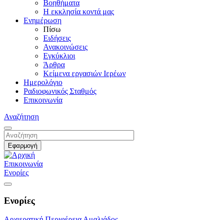
Βοηθήματα
Η εκκλησία κοντά μας
Ενημέρωση
Πίσω
Ειδήσεις
Ανακοινώσεις
Εγκύκλιοι
Άρθρα
Κείμενα εργασιών Ιερέων
Ημερολόγιο
Ραδιοφωνικός Σταθμός
Επικοινωνία
Αναζήτηση
Επικοινωνία
Ενορίες
Ενορίες
Αρχιερατική Περιφέρεια Αμαλιάδος