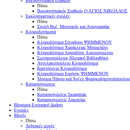
Βρεφονηπιακοί σταθμοί
Πίσω
Βρεφονηπιακός Σταθμός Ο ΑΓΙΟΣ ΝΙΚΟΛΑΟΣ
Εκκλησιαστικές σχολές
Πίσω
Σχολή Βυζ. Μουσικής και Αγιογραφίας
Κληροδοτήματα
Πίσω
Κληροδότημα Στεφάνου ΨΗΜΜΕΝΟΥ
Κληροδότημα Χαρίκλειας Μπιρμπίλη
Κληροδότημα Αφροδίτης Λυκουργιώτου
Σωτηροπούλειος Ηλειακή Βιβλιοθήκη
Αγγελακοπούλειο Κληροδότημα
Καστόρχειο Κληροδότημα
Κληροδότημα Ειρήνης ΨΗΜΜΕΝΟΥ
Ίδρυμα Πάνου καί Άνζελ Φραγκοδημητρόπουλου
Κατασκηνώσεις
Πίσω
Κατασκηνώσεις Σκαφιδιάς
Κατασκηνώσεις Λαμπείας
Blogspot Ενοριακή Δράση
Ενορίες
Μονές
Πίσω
Ανδρικές μονές