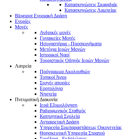
Κατασκηνώσεις Σκαφιδιάς
Κατασκηνώσεις Λαμπείας
Blogspot Ενοριακή Δράση
Ενορίες
Μονές
Ανδρικές μονές
Γυναικείες Μονές
Ησυχαστήρια - Προσκυνήματα
Μετόχια Ιερών Μονών
Ιστορικοί Ναοί
Τουριστικός Οδηγός Ιερών Μονών
Λατρεία
Πρόγραμμα Ακολουθιών
Τοπικοί Άγιοι
Συχνές απορίες
Εορτολόγιο
Νηστεία
Πνευματική Διακονία
Ιερά Εξομολόγηση
Ραδιοφωνικός Σταθμός
Κατηχητικά Σχολεία
Αντιαιρετική Δράση
Υπηρεσία Συμπαραστάσεως Οικογενείας
Θρησκευτική Υπηρεσία Στρατού
Συνέδρια - Εκδηλώσεις