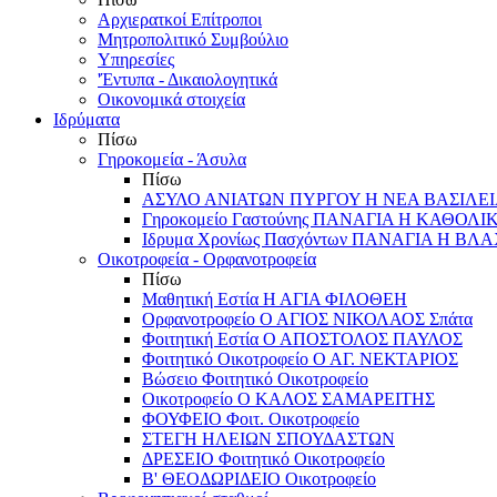
Αρχιερατκοί Επίτροποι
Μητροπολιτικό Συμβούλιο
Υπηρεσίες
'Έντυπα - Δικαιολογητικά
Οικονομικά στοιχεία
Ιδρύματα
Πίσω
Γηροκομεία - Άσυλα
Πίσω
ΑΣΥΛΟ ΑΝΙΑΤΩΝ ΠΥΡΓΟΥ Η ΝΕΑ ΒΑΣΙΛΕ
Γηροκομείο Γαστούνης ΠΑΝΑΓΙΑ Η ΚΑΘΟΛΙ
Ιδρυμα Χρονίως Πασχόντων ΠΑΝΑΓΙΑ Η Β
Οικοτροφεία - Ορφανοτροφεία
Πίσω
Μαθητική Εστία Η ΑΓΙΑ ΦΙΛΟΘΕΗ
Ορφανοτροφείο Ο ΑΓΙΟΣ ΝΙΚΟΛΑΟΣ Σπάτα
Φοιτητική Εστία Ο ΑΠΟΣΤΟΛΟΣ ΠΑΥΛΟΣ
Φοιτητικό Οικοτροφείο Ο ΑΓ. ΝΕΚΤΑΡΙΟΣ
Βώσειο Φοιτητικό Οικοτροφείο
Οικοτροφείο Ο ΚΑΛΟΣ ΣΑΜΑΡΕΙΤΗΣ
ΦΟΥΦΕΙΟ Φοιτ. Οικοτροφείο
ΣΤΕΓΗ ΗΛΕΙΩΝ ΣΠΟΥΔΑΣΤΩΝ
ΔΡΕΣΕΙΟ Φοιτητικό Οικοτροφείο
Β' ΘΕΟΔΩΡΙΔΕΙΟ Οικοτροφείο