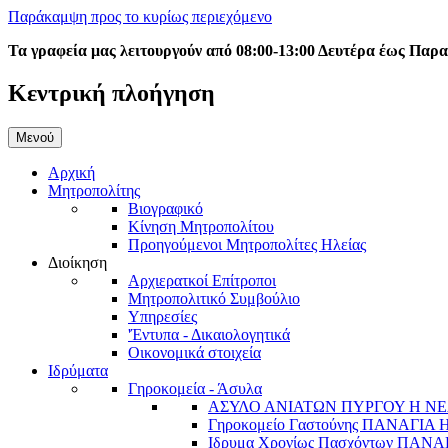
Παράκαμψη προς το κυρίως περιεχόμενο
Τα γραφεία μας λειτουργούν από 08:00-13:00 Δευτέρα έως Παρ
Κεντρική πλοήγηση
Μενού
Αρχική
Μητροπολίτης
Βιογραφικό
Κίνηση Μητροπολίτου
Προηγούμενοι Μητροπολίτες Ηλείας
Διοίκηση
Αρχιερατκοί Επίτροποι
Μητροπολιτικό Συμβούλιο
Υπηρεσίες
'Έντυπα - Δικαιολογητικά
Οικονομικά στοιχεία
Ιδρύματα
Γηροκομεία - Άσυλα
ΑΣΥΛΟ ΑΝΙΑΤΩΝ ΠΥΡΓΟΥ Η ΝΕ
Γηροκομείο Γαστούνης ΠΑΝΑΓΙΑ
Ιδρυμα Χρονίως Πασχόντων ΠΑ