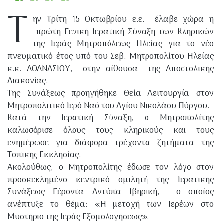
Τ
ην Τρίτη 15 Οκτωβρίου ε.ε. έλαβε χώρα η
πρώτη Γενική Ιερατική Σύναξη των Κληρικών
της Ιεράς Μητροπόλεως Ηλείας για το νέο
πνευματικό έτος υπό του Σεβ. Μητροπολίτου Ηλείας
κ.κ. ΑΘΑΝΑΣΙΟΥ, στην αίθουσα της Αποστολικής
Διακονίας.
Της Συνάξεως προηγήθηκε Θεία Λειτουργία στον
Μητροπολιτικό Ιερό Ναό του Αγίου Νικολάου Πύργου.
Κατά την Ιερατική Σύναξη, ο Μητροπολίτης
καλωσόρισε όλους τους κληρικούς και τους
ενημέρωσε για διάφορα τρέχοντα ζητήματα της
Τοπικής Εκκλησίας.
Ακολούθως, ο Μητροπολίτης έδωσε τον λόγο στον
προσκεκλημένο κεντρικό ομιλητή της Ιερατικής
Συνάξεως Γέροντα Αντύπα Ιβηρική, ο οποίος
ανέπτυξε το θέμα: «Η μετοχή των Ιερέων στο
Μυστήριο της Ιεράς Εξομολογήσεως».