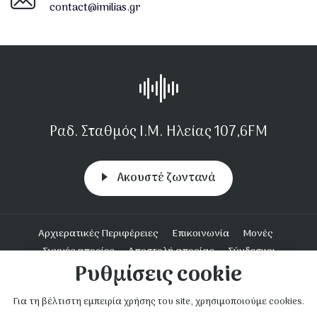
contact@imilias.gr
Ραδ. Σταθμός Ι.Μ. Ηλείας 107,6FM
Aκουστέ ζωντανά
Υποσέλιδο
Αρχιερατικές Περιφέρειες
Επικοινωνία
Μονές
Συχνές απορίες
Αποστολή απορίας
Σύνδεσμοι
Ρυθμίσεις cookie
Ενοριακή Δράση
Για τη βέλτιστη εμπειρία χρήσης του site, χρησιμοποιούμε cookies.