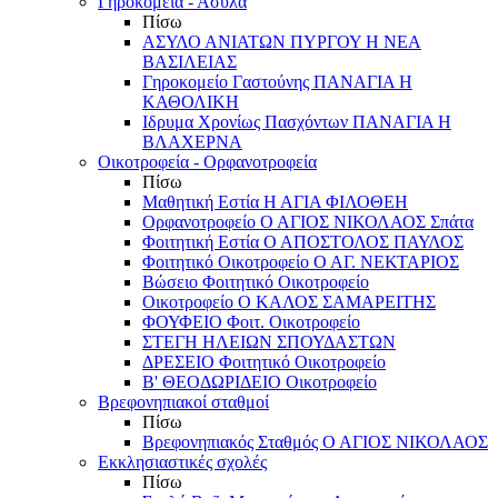
Γηροκομεία - Άσυλα
Πίσω
ΑΣΥΛΟ ΑΝΙΑΤΩΝ ΠΥΡΓΟΥ Η ΝΕΑ
ΒΑΣΙΛΕΙΑΣ
Γηροκομείο Γαστούνης ΠΑΝΑΓΙΑ Η
ΚΑΘΟΛΙΚΗ
Ιδρυμα Χρονίως Πασχόντων ΠΑΝΑΓΙΑ Η
ΒΛΑΧΕΡΝΑ
Οικοτροφεία - Ορφανοτροφεία
Πίσω
Μαθητική Εστία Η ΑΓΙΑ ΦΙΛΟΘΕΗ
Ορφανοτροφείο Ο ΑΓΙΟΣ ΝΙΚΟΛΑΟΣ Σπάτα
Φοιτητική Εστία Ο ΑΠΟΣΤΟΛΟΣ ΠΑΥΛΟΣ
Φοιτητικό Οικοτροφείο Ο ΑΓ. ΝΕΚΤΑΡΙΟΣ
Βώσειο Φοιτητικό Οικοτροφείο
Οικοτροφείο Ο ΚΑΛΟΣ ΣΑΜΑΡΕΙΤΗΣ
ΦΟΥΦΕΙΟ Φοιτ. Οικοτροφείο
ΣΤΕΓΗ ΗΛΕΙΩΝ ΣΠΟΥΔΑΣΤΩΝ
ΔΡΕΣΕΙΟ Φοιτητικό Οικοτροφείο
Β' ΘΕΟΔΩΡΙΔΕΙΟ Οικοτροφείο
Βρεφονηπιακοί σταθμοί
Πίσω
Βρεφονηπιακός Σταθμός Ο ΑΓΙΟΣ ΝΙΚΟΛΑΟΣ
Εκκλησιαστικές σχολές
Πίσω