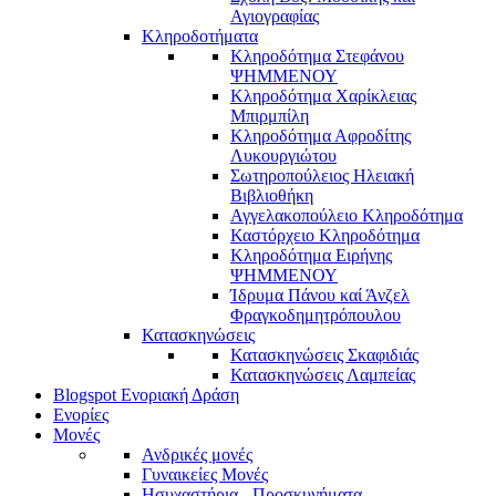
Αγιογραφίας
Κληροδοτήματα
Κληροδότημα Στεφάνου
ΨΗΜΜΕΝΟΥ
Κληροδότημα Χαρίκλειας
Μπιρμπίλη
Κληροδότημα Αφροδίτης
Λυκουργιώτου
Σωτηροπούλειος Ηλειακή
Βιβλιοθήκη
Αγγελακοπούλειο Κληροδότημα
Καστόρχειο Κληροδότημα
Κληροδότημα Ειρήνης
ΨΗΜΜΕΝΟΥ
Ίδρυμα Πάνου καί Άνζελ
Φραγκοδημητρόπουλου
Κατασκηνώσεις
Κατασκηνώσεις Σκαφιδιάς
Κατασκηνώσεις Λαμπείας
Blogspot Ενοριακή Δράση
Ενορίες
Μονές
Ανδρικές μονές
Γυναικείες Μονές
Ησυχαστήρια - Προσκυνήματα