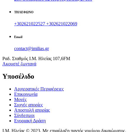
ΤΗΛΕΦΩΝΟ
+302621022527
+302621022069
Email
contact@imilias.gr
Ραδ. Σταθμός Ι.Μ. Ηλείας 107,6FM
Aκουστέ ζωντανά
Υποσέλιδο
Αρχιερατικές Περιφέρειες
Επικοινωνία
Μονές
Συχνές απορίες
Αποστολή απορίας
Σύνδεσμοι
Ενοριακή Δράση
Ι.Μ. Ηλείας © 2023. Με επιφύλαξη παντός νομίμου δικαιώματος.