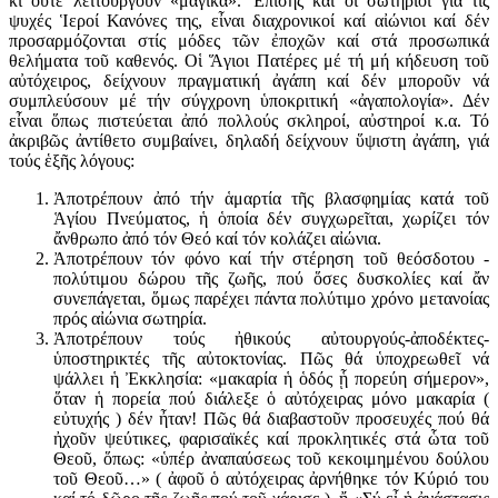
κι οὔτε λειτουργοῦν «μαγικά». Ἐπίσης καί οἱ σωτήριοι γιά τίς
ψυχές Ἱεροί Κανόνες της, εἶναι διαχρονικοί καί αἰώνιοι καί δέν
προσαρμόζονται στίς μόδες τῶν ἐποχῶν καί στά προσωπικά
θελήματα τοῦ καθενός. Οἱ Ἅγιοι Πατέρες μέ τή μή κήδευση τοῦ
αὐτόχειρος, δείχνουν πραγματική ἀγάπη καί δέν μποροῦν νά
συμπλεύσουν μέ τήν σύγχρονη ὑποκριτική «ἀγαπολογία». Δέν
εἶναι ὅπως πιστεύεται ἀπό πολλούς σκληροί, αὐστηροί κ.α. Τό
ἀκριβῶς ἀντίθετο συμβαίνει, δηλαδή δείχνουν ὕψιστη ἀγάπη, γιά
τούς ἑξῆς λόγους:
Ἀποτρέπουν ἀπό τήν ἁμαρτία τῆς βλασφημίας κατά τοῦ
Ἁγίου Πνεύματος, ἡ ὁποία δέν συγχωρεῖται, χωρίζει τόν
ἄνθρωπο ἀπό τόν Θεό καί τόν κολάζει αἰώνια.
Ἀποτρέπουν τόν φόνο καί τήν στέρηση τοῦ θεόσδοτου -
πολύτιμου δώρου τῆς ζωῆς, πού ὅσες δυσκολίες καί ἄν
συνεπάγεται, ὅμως παρέχει πάντα πολύτιμο χρόνο μετανοίας
πρός αἰώνια σωτηρία.
Ἀποτρέπουν τούς ἠθικούς αὐτουργούς-ἀποδέκτες-
ὑποστηρικτές τῆς αὐτοκτονίας. Πῶς θά ὑποχρεωθεῖ νά
ψάλλει ἡ Ἐκκλησία: «μακαρία ἡ ὁδός ᾗ πορεύη σήμερον»,
ὅταν ἡ πορεία πού διάλεξε ὁ αὐτόχειρας μόνο μακαρία (
εὐτυχής ) δέν ἦταν! Πῶς θά διαβαστοῦν προσευχές πού θά
ἠχοῦν ψεύτικες, φαρισαϊκές καί προκλητικές στά ὧτα τοῦ
Θεοῦ, ὅπως: «ὑπέρ ἀναπαύσεως τοῦ κεκοιμημένου δούλου
τοῦ Θεοῦ…» ( ἀφοῦ ὁ αὐτόχειρας ἀρνήθηκε τόν Κύριό του