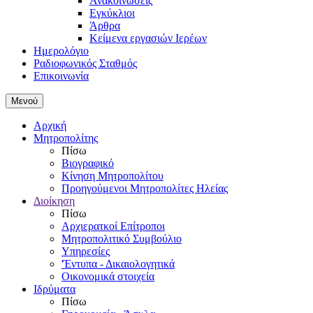
Ανακοινώσεις
Εγκύκλιοι
Άρθρα
Κείμενα εργασιών Ιερέων
Ημερολόγιο
Ραδιοφωνικός Σταθμός
Επικοινωνία
Μενού
Αρχική
Μητροπολίτης
Πίσω
Βιογραφικό
Κίνηση Μητροπολίτου
Προηγούμενοι Μητροπολίτες Ηλείας
Διοίκηση
Πίσω
Αρχιερατκοί Επίτροποι
Μητροπολιτικό Συμβούλιο
Υπηρεσίες
'Έντυπα - Δικαιολογητικά
Οικονομικά στοιχεία
Ιδρύματα
Πίσω