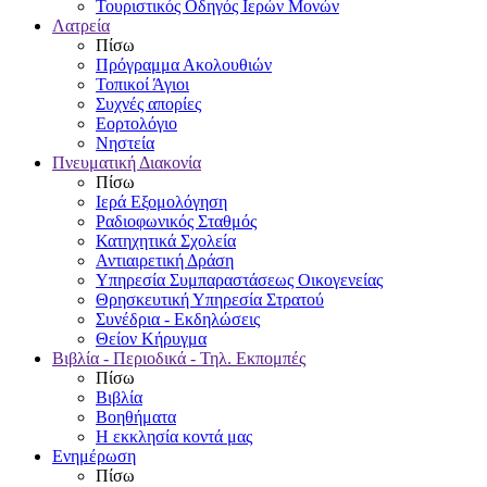
Τουριστικός Οδηγός Ιερών Μονών
Λατρεία
Πίσω
Πρόγραμμα Ακολουθιών
Τοπικοί Άγιοι
Συχνές απορίες
Εορτολόγιο
Νηστεία
Πνευματική Διακονία
Πίσω
Ιερά Εξομολόγηση
Ραδιοφωνικός Σταθμός
Κατηχητικά Σχολεία
Αντιαιρετική Δράση
Υπηρεσία Συμπαραστάσεως Οικογενείας
Θρησκευτική Υπηρεσία Στρατού
Συνέδρια - Εκδηλώσεις
Θείον Κήρυγμα
Βιβλία - Περιοδικά - Τηλ. Εκπομπές
Πίσω
Βιβλία
Βοηθήματα
Η εκκλησία κοντά μας
Ενημέρωση
Πίσω