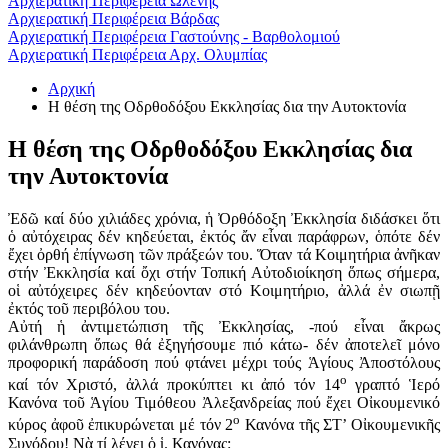
Αρχιερατική Περιφέρεια Ωλένης
Αρχιερατική Περιφέρεια Βάρδας
Αρχιερατική Περιφέρεια Γαστούνης - Βαρθολομιού
Αρχιερατική Περιφέρεια Αρχ. Ολυμπίας
Αρχική
Η θέση της Οδρθοδόξου Εκκλησίας δια την Αυτοκτονία
Η θέση της Οδρθοδόξου Εκκλησίας δια
την Αυτοκτονία
Ἐδῶ καί δύο χιλιάδες χρόνια, ἡ Ὀρθόδοξη Ἐκκλησία διδάσκει ὅτι
ὁ αὐτόχειρας δέν κηδεύεται, ἐκτός ἄν εἶναι παράφρων, ὁπότε δέν
ἔχει ὀρθή ἐπίγνωση τῶν πράξεών του. Ὅταν τά Κοιμητήρια ἀνῆκαν
στήν Ἐκκλησία καί ὄχι στήν Τοπική Αὐτοδιοίκηση ὅπως σήμερα,
οἱ αὐτόχειρες δέν κηδεύονταν στό Κοιμητήριο, ἀλλά ἐν σιωπῇ
ἐκτός τοῦ περιβόλου του.
Αὐτή ἡ ἀντιμετώπιση τῆς Ἐκκλησίας, -πού εἶναι ἄκρως
φιλάνθρωπη ὅπως θά ἐξηγήσουμε πιό κάτω- δέν ἀποτελεῖ μόνο
προφορική παράδοση πού φτάνει μέχρι τούς Ἁγίους Ἀποστόλους
ο
καί τόν Χριστό, ἀλλά προκύπτει κι ἀπό τόν 14
γραπτό Ἱερό
Κανόνα τοῦ Ἁγίου Τιμόθεου Ἀλεξανδρείας πού ἔχει Οἰκουμενικό
ο
κύρος ἀφοῦ ἐπικυρώνεται μέ τόν 2
Κανόνα τῆς ΣΤ’ Οἰκουμενικῆς
Συνόδου! Νὰ τί λέγει ὁ ἱ. Κανόνας: