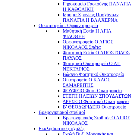
Γηροκομείο Γαστούνης ΠΑΝΑΓΙΑ
Η ΚΑΘΟΛΙΚΗ
Ιδρυμα Χρονίως Πασχόντων
ΠΑΝΑΓΙΑ Η ΒΛΑΧΕΡΝΑ
Οικοτροφεία - Ορφανοτροφεία
Μαθητική Εστία Η ΑΓΙΑ
ΦΙΛΟΘΕΗ
Ορφανοτροφείο Ο ΑΓΙΟΣ
ΝΙΚΟΛΑΟΣ Σπάτα
Φοιτητική Εστία Ο ΑΠΟΣΤΟΛΟΣ
ΠΑΥΛΟΣ
Φοιτητικό Οικοτροφείο Ο ΑΓ.
ΝΕΚΤΑΡΙΟΣ
Βώσειο Φοιτητικό Οικοτροφείο
Οικοτροφείο Ο ΚΑΛΟΣ
ΣΑΜΑΡΕΙΤΗΣ
ΦΟΥΦΕΙΟ Φοιτ. Οικοτροφείο
ΣΤΕΓΗ ΗΛΕΙΩΝ ΣΠΟΥΔΑΣΤΩΝ
ΔΡΕΣΕΙΟ Φοιτητικό Οικοτροφείο
Β' ΘΕΟΔΩΡΙΔΕΙΟ Οικοτροφείο
Βρεφονηπιακοί σταθμοί
Βρεφονηπιακός Σταθμός Ο ΑΓΙΟΣ
ΝΙΚΟΛΑΟΣ
Εκκλησιαστικές σχολές
Σχολή Βυζ. Μουσικής και