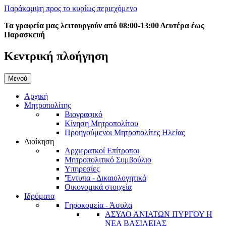
Παράκαμψη προς το κυρίως περιεχόμενο
Τα γραφεία μας λειτουργούν από 08:00-13:00 Δευτέρα έως
Παρασκευή
Κεντρική πλοήγηση
Μενού
Αρχική
Μητροπολίτης
Βιογραφικό
Κίνηση Μητροπολίτου
Προηγούμενοι Μητροπολίτες Ηλείας
Διοίκηση
Αρχιερατκοί Επίτροποι
Μητροπολιτικό Συμβούλιο
Υπηρεσίες
'Έντυπα - Δικαιολογητικά
Οικονομικά στοιχεία
Ιδρύματα
Γηροκομεία - Άσυλα
ΑΣΥΛΟ ΑΝΙΑΤΩΝ ΠΥΡΓΟΥ Η
ΝΕΑ ΒΑΣΙΛΕΙΑΣ