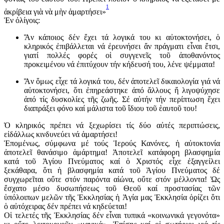
1
ἀκρίβεια γιὰ νὰ μὴν ἁμαρτήσει»
Ἐν ὀλίγοις:
Ἄν κάποιος δέν ἔχει τά λογικά του κι αὐτοκτονήσει, ὁ
κληρικός ἐπιβάλλεται νά ἐρευνήσει ἄν πράγματι εἶναι ἔτσι,
γιατί πολλές φορές οἱ συγγενεῖς τοῦ ἀποθανόντος
προκειμένου νά ἐπιτύχουν τήν κήδευσή του, λένε ψέμματα!
Ἄν ὅμως εἶχε τά λογικά του, δέν ἀποτελεῖ δικαιολογία γιά νά
αὐτοκτονήσει, ὅτι ἐπηρεάστηκε ἀπό ἄλλους ἤ λιγοψύχησε
ἀπό τίς δυσκολίες τῆς ζωῆς. Σέ αὐτήν τήν περίπτωση ἔχει
διαπράξει φόνο καί μάλιστα τοῦ ἴδιου τοῦ ἑαυτοῦ του!
Ὁ κληρικός πρέπει νά ξεχωρίσει τίς δύο αὐτές περιπτώσεις,
εἰδάλλως κινδυνεύει νά ἁμαρτήσει!
Ἑπομένως, σύμφωνα μέ τούς Ἱερούς Κανόνες, ἡ αὐτοκτονία
ἀποτελεῖ θανάσιμο ἁμάρτημα! Ἀποτελεῖ κατάφορη βλασφημία
κατά τοῦ Ἁγίου Πνεύματος καί ὁ Χριστός εἶχε ἐξαγγείλει
ξεκάθαρα, ὅτι ἡ βλασφημία κατά τοῦ Ἁγίου Πνεύματος δέ
συγχωρεῖται οὔτε στόν παρόντα αἰώνα, οὔτε στόν μέλλοντα! Ὡς
ἔσχατο μέσο δυσωπήσεως τοῦ Θεοῦ καί προστασίας τῶν
ὑπόλοιπων μελῶν τῆς Ἐκκλησίας ἡ Ἁγία μας Ἐκκλησία ὁρίζει ὅτι
ὁ αὐτόχειρας δέν πρέπει νά κηδεύεται!
Οἱ τελετές τῆς Ἐκκλησίας δέν εἶναι τυπικά «κοινωνικά γεγονότα»