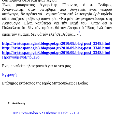
Οἰκτίρμονα Θεό! Καί ἦταν Ἅγιοι!
Ἕνας μακαριστός Ἁγιορείτης Γέροντας, ὁ π. Ἄνθιμος
Ἁγιαννανίτης, ὅταν ρωτήθηκε ἀπό συγγενεῖς ἑνός νεαροῦ
αὐτόχειρα, ἄν πρέπει νά μνημονεύεται στή λειτουργία (γιά κηδεία
οὔτε συζήτηση βέβαια) ἀπάντησε: «Νά μήν τόν μνημονεύουμε στή
Λειτουργία. Εἶναι καλύτερα γιά τήν ψυχή του. Ὅταν δεῖ ὁ
Πολυέλεος ὅτι δέν τόν τιμᾶμε, θά τόν ἐλεήσει ὁ Ἴδιος, ἐνῶ ὅταν
2
ἐμεῖς τόν τιμᾶμε, δέν θά τόν ἐλεήσει Αὐτός…»
.
http://hristospanagia3.blogspot.gr/2010/09/blog-post_3348.html
http://hristospanagia3.blogspot.gr/2010/09/blog-post_3348.html
http://hristospanagia3.blogspot.gr/2010/09/blog-post_3348.html
Προηγούμενο
Επόμενο
Ενημερωθείτε ηλεκτρονικά για τα νέα μας
Εγγραφή
Επίσημος ιστότοπος της Ιεράς Μητροπόλεως Ηλείας
Διεύθυνση
28η Οκτωβρίου 52 Πύργος Ηλεία, 27131