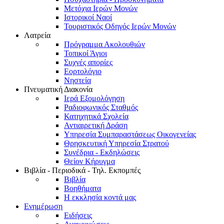
Μετόχια Ιερών Μονών
Ιστορικοί Ναοί
Τουριστικός Οδηγός Ιερών Μονών
Λατρεία
Πρόγραμμα Ακολουθιών
Τοπικοί Άγιοι
Συχνές απορίες
Εορτολόγιο
Νηστεία
Πνευματική Διακονία
Ιερά Εξομολόγηση
Ραδιοφωνικός Σταθμός
Κατηχητικά Σχολεία
Αντιαιρετική Δράση
Υπηρεσία Συμπαραστάσεως Οικογενείας
Θρησκευτική Υπηρεσία Στρατού
Συνέδρια - Εκδηλώσεις
Θείον Κήρυγμα
Βιβλία - Περιοδικά - Τηλ. Εκπομπές
Βιβλία
Βοηθήματα
Η εκκλησία κοντά μας
Ενημέρωση
Ειδήσεις