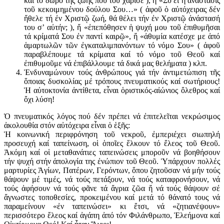
καί τό δῶρο τῆς ζωῆς πού τοῦ χάρισε ), ἤ «Σύ εἶ ἡ ἀνάστασις
τοῦ κεκοιμημένου δούλου Σου…» ( ἀφοῦ ὁ αὐτόχειρας δέν
ἤθελε τή ἐν Χριστῷ ζωή, θά θέλει τήν ἐν Χριστῷ ἀνάστασή
του σ’ αὐτήν; ), ἤ «ἐπεπόθησεν ἡ ψυχή μου τοῦ ἐπιθυμῆσαι
τά κρίματά Σου ἐν παντί καιρῷ», ἤ «ἀθυμία κατέσχε με ἀπό
ἁμαρτωλῶν τῶν ἐγκαταλιμπανόντων τό νόμο Σου» ( ἀφοῦ
παραβλέπουμε τά κρίματα καί τό νόμο τοῦ Θεοῦ καί
ἐπιθυμοῦμε νά ἐπιβάλλουμε τά δικά μας θελήματα ) κλπ.
Ἐνδυναμώνουν τούς ἀνθρώπους γιά τήν ἀντιμετώπιση τῆς
ὅποιας δυσκολίας μέ τρόπους πνευματικούς καί σωτήριους!
Ἡ αὐτοκτονία ἀντίθετα, εἶναι ὁριστικός-αἰώνιος ὄλεθρος καί
ὄχι λύση!
Ὁ πνευματικός λόγος πού δέν πρέπει νά ἐπιτελεῖται νεκρώσιμος
ἀκολουθία στόν αὐτόχειρα εἶναι ὁ ἑξῆς:
Ἡ κοινωνική περιφρόνηση τοῦ νεκροῦ, ἐμπεριέχει σιωπηλή
προσευχή καί ταπείνωση, οἱ ὁποῖες ἕλκουν τό ἔλεος τοῦ Θεοῦ.
Ἀκόμη καί οἱ μεταθανάτιες ταπεινώσεις μποροῦν νά βοηθήσουν
τήν ψυχή στήν ἀπολογία της ἐνώπιον τοῦ Θεοῦ. Ὑπάρχουν πολλές
μαρτυρίες Ἁγίων, Πατέρων, Γερόντων, ὅπου ζητοῦσαν νά μήν τούς
θάψουν μέ τιμές, νά τούς πετάξουν, νά τούς καταφρονήσουν, νά
τούς ἀφήσουν νά τούς φᾶνε τά ἄγρια ζῶα ἤ νά τούς θάψουν σέ
ἄγνωστες τοποθεσίες, προκειμένου καί μετά τό θάνατό τους νά
παραμείνουν «ἐν ταπεινώσει» κι ἔτσι, νά «ζητιανέψουν»
περισσότερο ἔλεος καί ἀγάπη ἀπό τόν Φιλάνθρωπο, Ἐλεήμονα καί