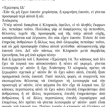
«Ἐρώτησις ΙΔ’
-Ἐὰν τὶς μὴ ἔχων ἑαυτὸν χειρίσηται, ἢ κριμνήση ἑαυτόν, εἰ γίνεται
προσφορὰ περὶ αὐτοῦ ἢ οὔ;
Ἀπόκρισις
-Ὑπὲρ αὐτοῦ διακρῖναι ὁ Κληρικὸς ὀφείλει, εἰ τὸ ἀληθὲς ἔκφρων
ὤν, πεποίηκε τοῦτο. Πολλάκις γὰρ οἱ διαφέροντες τῷ πεπονθότι,
θέλοντες τυχεῖν τῆς προσφορᾶς καὶ τῆς ὑπὲρ αὐτοῦ εὐχῆς,
καταψεύδονται καὶ λέγουσιν, ὅτι οὐκ εἶχεν ἑαυτόν. Ἐνίοτε δὲ ὑπὸ
ἐπηρείας ἀνθρώπων ἢ ἄλλως πως ἀπὸ ὀλιγωρίας πεποίηκε τοῦτο,
καὶ οὐ χρὴ προσφορὰν ἐπάνω αὐτοῦ γενέσθαι· αὐτοφονευτής γὰρ
ἑαυτοῦ ἐστι. Δεῖ οὖν πάντως τὸν Κληρικὸν μετὰ ἀκριβείας
ἐρευνῆσαι, ἵνα μὴ ὑπὸ κρίμα πέση»
Καὶ ἡ ἑρμηνεία τοῦ ἱ. Κανόνα: «Ἐρώτηση 14. Ἂν κάποιος ποῦ δὲν
ἔχει τὰ λογικά του αὐτοκτονήσει ἢ πέσει σὲ γκρεμό, γίνεται
λειτουργία γι’ αὐτὸν ἢ ὄχι; Ἀπάντηση: Ὁ κληρικὸς πρέπει νὰ
ξεχωρίσει σχετικὰ μ’ αὐτὸν ἂν τὸ ἔχει κάνει αὐτό, ἐπειδὴ ἦταν
πραγματικὰ ἐκτὸς ἑαυτοῦ. Γιατί πολλὲς φορὲς οἱ συγγενεῖς του
σκοτωμένου θέλοντας νὰ ἐπιτύχουν τὴ λειτουργία καὶ τὴν
προσευχὴ γι’ αὐτόν, λένε ψέματα ὅτι δὲν εἶχε τὰ λογικά του. Σὲ
κάποιες περιπτώσεις αὐτὸ τὸ ἔχει κάνει ἐπειδὴ ἐπηρεάστηκε ἀπὸ
ἀνθρώπους ἢ σὲ ἄλλες περιπτώσεις ἐπειδὴ ἐπηρεάστηκε ἀπὸ
ἀνθρώπους ἢ σὲ ἄλλες περιπτώσεις ἐπειδὴ λιγοψύχησε καὶ
ἑπομένως δὲν πρέπει νὰ γίνεται λειτουργία γι’ αὐτόν· γιατί εἶναι
φονιὰς τοῦ ἑαυτοῦ του. Πρέπει λοιπὸν ὁ κληρικὸς νὰ ἐξετάσει μὲ