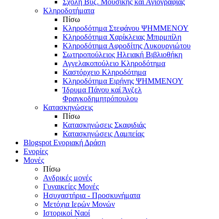
Σχολή Βυζ. Μουσικής και Αγιογραφίας
Κληροδοτήματα
Πίσω
Κληροδότημα Στεφάνου ΨΗΜΜΕΝΟΥ
Κληροδότημα Χαρίκλειας Μπιρμπίλη
Κληροδότημα Αφροδίτης Λυκουργιώτου
Σωτηροπούλειος Ηλειακή Βιβλιοθήκη
Αγγελακοπούλειο Κληροδότημα
Καστόρχειο Κληροδότημα
Κληροδότημα Ειρήνης ΨΗΜΜΕΝΟΥ
Ίδρυμα Πάνου καί Άνζελ
Φραγκοδημητρόπουλου
Κατασκηνώσεις
Πίσω
Κατασκηνώσεις Σκαφιδιάς
Κατασκηνώσεις Λαμπείας
Blogspot Ενοριακή Δράση
Ενορίες
Μονές
Πίσω
Ανδρικές μονές
Γυναικείες Μονές
Ησυχαστήρια - Προσκυνήματα
Μετόχια Ιερών Μονών
Ιστορικοί Ναοί