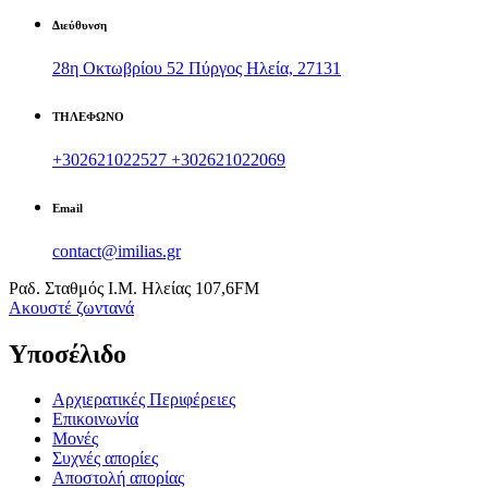
Διεύθυνση
28η Οκτωβρίου 52 Πύργος Ηλεία, 27131
ΤΗΛΕΦΩΝΟ
+302621022527
+302621022069
Email
contact@imilias.gr
Ραδ. Σταθμός Ι.Μ. Ηλείας 107,6FM
Aκουστέ ζωντανά
Υποσέλιδο
Αρχιερατικές Περιφέρειες
Επικοινωνία
Μονές
Συχνές απορίες
Αποστολή απορίας