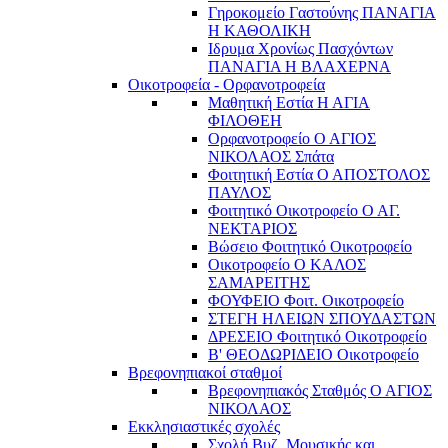
Γηροκομείο Γαστούνης ΠΑΝΑΓΙΑ
Η ΚΑΘΟΛΙΚΗ
Ιδρυμα Χρονίως Πασχόντων
ΠΑΝΑΓΙΑ Η ΒΛΑΧΕΡΝΑ
Οικοτροφεία - Ορφανοτροφεία
Μαθητική Εστία Η ΑΓΙΑ
ΦΙΛΟΘΕΗ
Ορφανοτροφείο Ο ΑΓΙΟΣ
ΝΙΚΟΛΑΟΣ Σπάτα
Φοιτητική Εστία Ο ΑΠΟΣΤΟΛΟΣ
ΠΑΥΛΟΣ
Φοιτητικό Οικοτροφείο Ο ΑΓ.
ΝΕΚΤΑΡΙΟΣ
Βώσειο Φοιτητικό Οικοτροφείο
Οικοτροφείο Ο ΚΑΛΟΣ
ΣΑΜΑΡΕΙΤΗΣ
ΦΟΥΦΕΙΟ Φοιτ. Οικοτροφείο
ΣΤΕΓΗ ΗΛΕΙΩΝ ΣΠΟΥΔΑΣΤΩΝ
ΔΡΕΣΕΙΟ Φοιτητικό Οικοτροφείο
Β' ΘΕΟΔΩΡΙΔΕΙΟ Οικοτροφείο
Βρεφονηπιακοί σταθμοί
Βρεφονηπιακός Σταθμός Ο ΑΓΙΟΣ
ΝΙΚΟΛΑΟΣ
Εκκλησιαστικές σχολές
Σχολή Βυζ. Μουσικής και