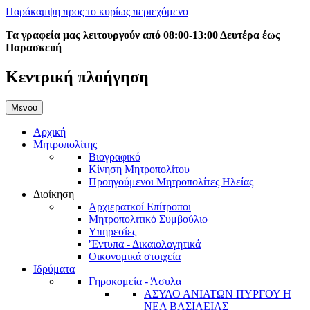
Παράκαμψη προς το κυρίως περιεχόμενο
Τα γραφεία μας λειτουργούν από 08:00-13:00 Δευτέρα έως
Παρασκευή
Κεντρική πλοήγηση
Μενού
Αρχική
Μητροπολίτης
Βιογραφικό
Κίνηση Μητροπολίτου
Προηγούμενοι Μητροπολίτες Ηλείας
Διοίκηση
Αρχιερατκοί Επίτροποι
Μητροπολιτικό Συμβούλιο
Υπηρεσίες
'Έντυπα - Δικαιολογητικά
Οικονομικά στοιχεία
Ιδρύματα
Γηροκομεία - Άσυλα
ΑΣΥΛΟ ΑΝΙΑΤΩΝ ΠΥΡΓΟΥ Η
ΝΕΑ ΒΑΣΙΛΕΙΑΣ