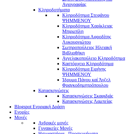
Αγιογραφίας
Κληροδοτήματα
Κληροδότημα Στεφάνου
ΨΗΜΜΕΝΟΥ
Κληροδότημα Χαρίκλειας
Μπιρμπίλη
Κληροδότημα Αφροδίτης
Λυκουργιώτου
Σωτηροπούλειος Ηλειακή
Βιβλιοθήκη
Αγγελακοπούλειο Κληροδότημα
Καστόρχειο Κληροδότημα
Κληροδότημα Ειρήνης
ΨΗΜΜΕΝΟΥ
Ίδρυμα Πάνου καί Άνζελ
Φραγκοδημητρόπουλου
Κατασκηνώσεις
Κατασκηνώσεις Σκαφιδιάς
Κατασκηνώσεις Λαμπείας
Blogspot Ενοριακή Δράση
Ενορίες
Μονές
Ανδρικές μονές
Γυναικείες Μονές
Ησυχαστήρια - Προσκυνήματα