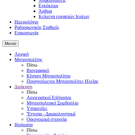
Ανακοινώσεις
Εγκύκλιοι
Άρθρα
Κείμενα εργασιών Ιερέων
Ημερολόγιο
Ραδιοφωνικός Σταθμός
Επικοινωνία
Μενού
Αρχική
Μητροπολίτης
Πίσω
Βιογραφικό
Κίνηση Μητροπολίτου
Προηγούμενοι Μητροπολίτες Ηλείας
Διοίκηση
Πίσω
Αρχιερατκοί Επίτροποι
Μητροπολιτικό Συμβούλιο
Υπηρεσίες
'Έντυπα - Δικαιολογητικά
Οικονομικά στοιχεία
Ιδρύματα
Πίσω