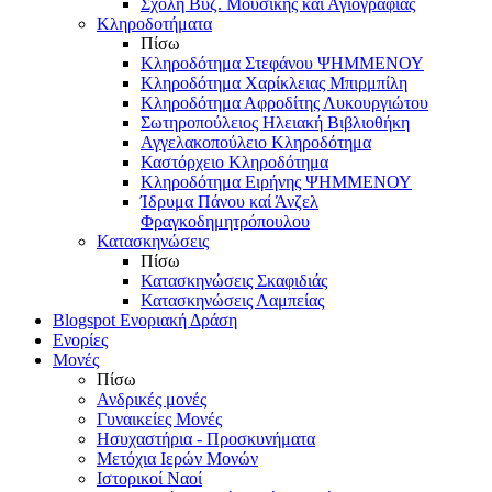
Σχολή Βυζ. Μουσικής και Αγιογραφίας
Κληροδοτήματα
Πίσω
Κληροδότημα Στεφάνου ΨΗΜΜΕΝΟΥ
Κληροδότημα Χαρίκλειας Μπιρμπίλη
Κληροδότημα Αφροδίτης Λυκουργιώτου
Σωτηροπούλειος Ηλειακή Βιβλιοθήκη
Αγγελακοπούλειο Κληροδότημα
Καστόρχειο Κληροδότημα
Κληροδότημα Ειρήνης ΨΗΜΜΕΝΟΥ
Ίδρυμα Πάνου καί Άνζελ
Φραγκοδημητρόπουλου
Κατασκηνώσεις
Πίσω
Κατασκηνώσεις Σκαφιδιάς
Κατασκηνώσεις Λαμπείας
Blogspot Ενοριακή Δράση
Ενορίες
Μονές
Πίσω
Ανδρικές μονές
Γυναικείες Μονές
Ησυχαστήρια - Προσκυνήματα
Μετόχια Ιερών Μονών
Ιστορικοί Ναοί