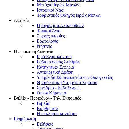
Μετόχια Ιερών Μονών
Ιστορικοί Ναοί
Τουριστικός Οδηγός Ιερών Μονών
Λατρεία
Πρόγραμμα Ακολουθιών
Τοπικοί Άγιοι
Συχνές απορίες
Εορτολόγιο
Νηστεία
Πνευματική Διακονία
Ιερά Εξομολόγηση
Ραδιοφωνικός Σταθμός
Κατηχητικά Σχολεία
Αντιαιρετική Δράση
Υπηρεσία Συμπαραστάσεως Οικογενείας
Θρησκευτική Υπηρεσία Στρατού
Συνέδρια - Εκδηλώσεις
Θείον Κήρυγμα
Βιβλία - Περιοδικά - Τηλ. Εκπομπές
Βιβλία
Βοηθήματα
Η εκκλησία κοντά μας
Ενημέρωση
Ειδήσεις