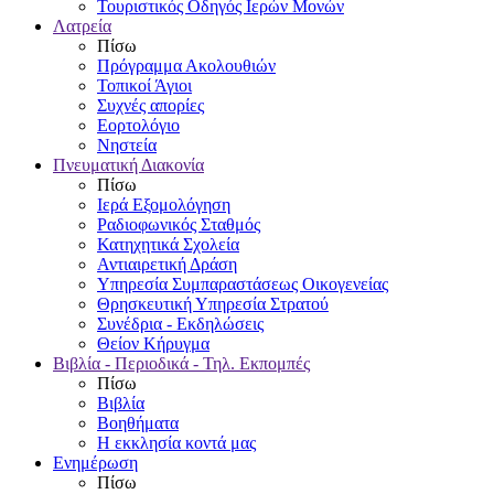
Τουριστικός Οδηγός Ιερών Μονών
Λατρεία
Πίσω
Πρόγραμμα Ακολουθιών
Τοπικοί Άγιοι
Συχνές απορίες
Εορτολόγιο
Νηστεία
Πνευματική Διακονία
Πίσω
Ιερά Εξομολόγηση
Ραδιοφωνικός Σταθμός
Κατηχητικά Σχολεία
Αντιαιρετική Δράση
Υπηρεσία Συμπαραστάσεως Οικογενείας
Θρησκευτική Υπηρεσία Στρατού
Συνέδρια - Εκδηλώσεις
Θείον Κήρυγμα
Βιβλία - Περιοδικά - Τηλ. Εκπομπές
Πίσω
Βιβλία
Βοηθήματα
Η εκκλησία κοντά μας
Ενημέρωση
Πίσω