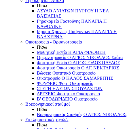
Γηροκομεία - Άσυλα
Πίσω
ΑΣΥΛΟ ΑΝΙΑΤΩΝ ΠΥΡΓΟΥ Η ΝΕΑ
ΒΑΣΙΛΕΙΑΣ
Γηροκομείο Γαστούνης ΠΑΝΑΓΙΑ Η
ΚΑΘΟΛΙΚΗ
Ιδρυμα Χρονίως Πασχόντων ΠΑΝΑΓΙΑ Η
ΒΛΑΧΕΡΝΑ
Οικοτροφεία - Ορφανοτροφεία
Πίσω
Μαθητική Εστία Η ΑΓΙΑ ΦΙΛΟΘΕΗ
Ορφανοτροφείο Ο ΑΓΙΟΣ ΝΙΚΟΛΑΟΣ Σπάτα
Φοιτητική Εστία Ο ΑΠΟΣΤΟΛΟΣ ΠΑΥΛΟΣ
Φοιτητικό Οικοτροφείο Ο ΑΓ. ΝΕΚΤΑΡΙΟΣ
Βώσειο Φοιτητικό Οικοτροφείο
Οικοτροφείο Ο ΚΑΛΟΣ ΣΑΜΑΡΕΙΤΗΣ
ΦΟΥΦΕΙΟ Φοιτ. Οικοτροφείο
ΣΤΕΓΗ ΗΛΕΙΩΝ ΣΠΟΥΔΑΣΤΩΝ
ΔΡΕΣΕΙΟ Φοιτητικό Οικοτροφείο
Β' ΘΕΟΔΩΡΙΔΕΙΟ Οικοτροφείο
Βρεφονηπιακοί σταθμοί
Πίσω
Βρεφονηπιακός Σταθμός Ο ΑΓΙΟΣ ΝΙΚΟΛΑΟΣ
Εκκλησιαστικές σχολές
Πίσω