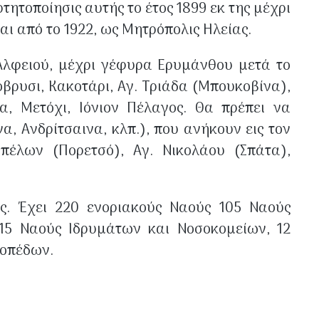
ητοποίησις αυτής το έτος 1899 εκ της μέχρι
αι από το 1922, ως Μητρόπολις Ηλείας.
 Αλφειού, μέχρι γέφυρα Ερυμάνθου μετά το
βρυσι, Κακοτάρι, Αγ. Τριάδα (Μπουκοβίνα),
α, Μετόχι, Ιόνιον Πέλαγος. Θα πρέπει να
, Ανδρίτσαινα, κλπ.), που ανήκουν εις τον
πέλων (Πορετσό), Αγ. Νικολάου (Σπάτα),
υς. Έχει 220 ενοριακούς Ναούς 105 Ναούς
15 Ναούς Ιδρυμάτων και Νοσοκομείων, 12
τοπέδων.