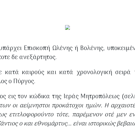
πάρχει Επισκοπή Ωλένης ή Βολένης, υποκειμέν
οτε δε ανεξάρτητος.
 κατά καιρούς και κατά χρονολογική σειρά 
λος ο Πύργος.
ς εις τον κώδικα της Ιεράς Μητροπόλεως (σελ
των οι αείμνηστοι προκάτοχοι ημών. Η αρχαιοτέ
 ως ετιτλοφορούντο τότε, παρέμενον οτέ μεν ε
ντιος ο και εθνομάρτυς... είναι ιστορικώς βεβαι