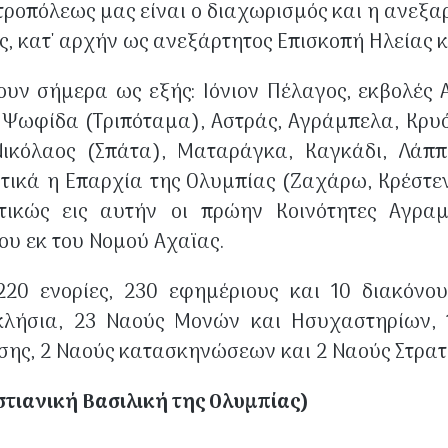
τροπόλεως μας είναι ο διαχωρισμός και η ανεξαρτ
ς, κατ' αρχήν ως ανεξάρτητος Επισκοπή Ηλείας κ
ουν σήμερα ως εξής: Ιόνιον Πέλαγος, εκβολές
Ψωφίδα (Τριπόταμα), Αστράς, Αγράμπελα, Κρυό
Νικόλαος (Σπάτα), Ματαράγκα, Καγκάδι, Λάππ
τικά η Επαρχία της Ολυμπίας (Ζαχάρω, Κρέστενα
ικώς εις αυτήν οι πρώην Κοινότητες Αγραμ
υ εκ του Νομού Αχαϊας.
20 ενορίες, 230 εφημέριους και 10 διακόνο
κλήσια, 23 Ναούς Μονών και Ησυχαστηρίων, 
σσης, 2 Ναούς κατασκηνώσεων και 2 Ναούς Στρα
τιανική Βασιλική της Ολυμπίας)