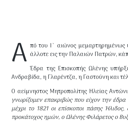
Α
πό του Ι` αιώνος μεμαρτηρημένως υ
άλλοτε εις την Παλαιών Πατρών, κάπ
Έδρα της Επισκοπής Ωλένης υπήρξε
Ανδραβίδα, η Γλαρέντζα, η Γαστούνη και τέ
Ο αείμνηστος Μητροπολίτης Ηλείας Αντώνιο
γνωρίζομεν επακριβώς που είχον την έδρα 
μέχρι το 1821 οι επίσκοποι πάσης Ήλιδος,
προκάτοχος ημών, ο Ωλένης Φιλάρετος ο Βυζά