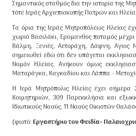
Σημαντικός σταθμός δια την ιστορία της Μη
τότε Ιεράς Αρχιεπισκοπής Πατρών και Ηλεία
Τα όρια της Ιεράς Μητροπόλεως Ηλείας έχ
χωριό Βασιλάκι, Ερύμανθος ποταμός μέχρι 
Βάλμη, Ξενιές, Αετοράχη, Δάφνη, Αγιος 
σημειωθεί εδώ ότι δεν υπάγεται εκκλησιασ
Νομόν Ηλείας. Ανήκουν όμως εκκλησιαστ
Ματαράγκα, Καγκαδίου και Λάππα - Μετοχίο
Η Ιερά Μητρόπολις Ηλείας έχει σήμερα 2
Κοιμητηριών, 309 Παρεκκλήσια και εξωκ
Ιδιωτικούς Ναούς, 11 Ναούς Οικιστών Θαλά
(φωτό:
Εργαστήριο του Φειδία- Παλαιοχρισ