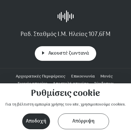
Ραδ. Σταθμός Ι.Μ. Ηλείας 107,6FM
Aκουστέ ζωντανά
Υποσέλιδο
Αρχιερατικές Περιφέρειες
Επικοινωνία
Μονές
Συχνές απορίες
Αποστολή απορίας
Σύνδεσμοι
Ρυθμίσεις cookie
Ενοριακή Δράση
Για τη βέλτιστη εμπειρία χρήσης του site, χρησιμοποιούμε cookies.
Ι.Μ. Ηλείας © 2023. Με επιφύλαξη παντός νομίμου δικαιώματος.
nextpointer.gr
Κατασκευή ιστοσελίδων
Αποδοχή
Απόρριψη