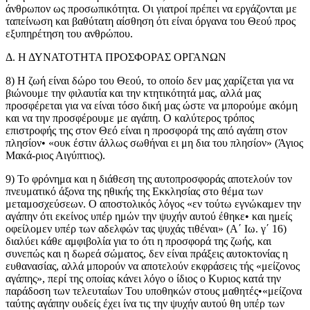
άνθρωπον ως προσωπικότητα. Οι γιατροί πρέπει να εργάζονται με
ταπείνωση και βαθύτατη αίσθηση ότι είναι όργανα του Θεού προς
εξυπηρέτηση του ανθρώπου.
Δ. Η ΔΥΝΑΤΟΤΗΤΑ ΠΡΟΣΦΟΡΑΣ ΟΡΓΑΝΩΝ
8) Η ζωή είναι δώρο του Θεού, το οποίο δεν μας χαρίζεται για να
βιώνουμε την φιλαυτία και την κτητικότητά μας, αλλά μας
προσφέρεται για να είναι τόσο δική μας ώστε να μπορούμε ακόμη
και να την προσφέρουμε με αγάπη. Ο καλύτερος τρόπος
επιστροφής της στον Θεό είναι η προσφορά της από αγάπη στον
πλησίον• «ουκ έστιν άλλως σωθήναι ει μη δια του πλησίον» (Άγιος
Μακά-ριος Αιγύπτιος).
9) Το φρόνημα και η διάθεση της αυτοπροσφοράς αποτελούν τον
πνευματικό άξονα της ηθικής της Εκκλησίας στο θέμα των
μεταμοσχεύσεων. Ο αποστολικός λόγος «εν τούτω εγνώκαμεν την
αγάπην ότι εκείνος υπέρ ημών την ψυχήν αυτού έθηκε• και ημείς
οφείλομεν υπέρ των αδελφών τας ψυχάς τιθέναι» (Α´ Ιω. γ´ 16)
διαλύει κάθε αμφιβολία για το ότι η προσφορά της ζωής, και
συνεπώς και η δωρεά σώματος, δεν είναι πράξεις αυτοκτονίας η
ευθανασίας, αλλά μπορούν να αποτελούν εκφράσεις τής «μείζονος
αγάπης», περί της οποίας κάνει λόγο ο ίδιος ο Κυριος κατά την
παράδοση των τελευταίων Του υποθηκών στους μαθητές•«μείζονα
ταύτης αγάπην ουδείς έχει ίνα τις την ψυχήν αυτού θη υπέρ των