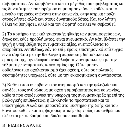
σοβαρότητος. Αντιλαμβάνεται και το μέγεθος του προβλήματος και
τις δυνατότητες που παρέχουν οι μεταμοσχεύσεις καθώς και το
μεγάλο της χρέος απέναντι στην κοινωνία, στην ιατρική πράξη,
στους λήπτες αλλά και στους δυνητικούς δότες. Και τον λήπτη
θέλει να βοηθήσει, αλλά και τον δωρητή οφείλει να σεβασθεί.
2) Το κριτήριο της εκκλησιαστικής ηθικής των μεταμοσχεύσεων,
όπως και κάθε προβλήματος, είναι πνευματικό. Αν κάτι βλάπτει την
ψυχή η υποβιβάζει τις πνευματικές αξίες, ανεπιφύλακτα το
απορρίπτει. Αντιθέτως, εάν το επί μέρους επιστημονικό επίτευγμα
είναι συμβατό με την θεολογική παράδοση, διδασκαλία και
εμπειρία της, την ιδιοφυή ανακάλυψη την αντιμετωπίζει με την
τόλμη της πνευματικής καινοτομίας της. Ούτε με τον
ορθολογιστικό σχολαστικισμό έχει σχέση, ούτε σε πολιτικές
σκοπιμότητες υποχωρεί, ούτε με την εκκοσμίκευση συντάσσεται.
3) Καθε τι που υπερβαίνει τον ατομικισμό και την φιλοζωία και
συνδέει τους ανθρώπους με σχέση αμοιβαιότητος και κοινωνίας,
κάθε τι που αποδεικνύει την υπεροχή της πνευματικής ζωής επί της
βιολογικής επιβιώσεως, η Εκκλησία το προστατεύει και το
υποστηρίζει. Αλλά και μπροστά στο μυστήριο της ζωής και του
θανάτου καθώς και της ψυχοσωματικής συμφυΐας του ανθρώπου
στέκεται με σεβασμό και ιδιάζουσα ευαισθησία.
Β. ΕΙΔΙΚΕΣ ΑΡΧΕΣ