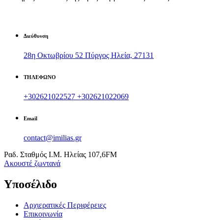
Διεύθυνση
28η Οκτωβρίου 52 Πύργος Ηλεία, 27131
ΤΗΛΕΦΩΝΟ
+302621022527
+302621022069
Email
contact@imilias.gr
Ραδ. Σταθμός Ι.Μ. Ηλείας 107,6FM
Aκουστέ ζωντανά
Υποσέλιδο
Αρχιερατικές Περιφέρειες
Επικοινωνία