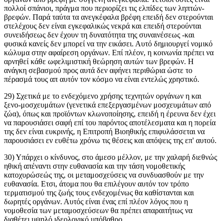
πολλοί σπάνιοι, πράγμα που περιορίζει τις ελπίδες των ληπτών-
βρεφών. Παρά ταύτα τα ανεγκέφαλα βρέφη επειδή δεν στερούνται
στελέχους δεν είναι εγκεφαλικώς νεκρά και επειδή στερούνται
συνειδήσεως δεν έχουν τη δυνατότητα της συναινέσεως -και
φυσικά κανείς δεν μπορεί να την εικάσει. Αυτό δημιουργεί νομικό
κώλυμα στην αφαίρεση οργάνων. Επί πλέον, η κοινωνία πρέπει να
αρνηθεί κάθε ωφελιμιστική θεώρηση αυτών των βρεφών. Η
ανάγκη σεβασμού προς αυτά δεν αφήνει περιθώρια ώστε το
πέρασμά τους απ αυτόν τον κόσμο να είναι εντελώς χρηστικό.
29) Σχετικά με το ενδεχόμενο χρήσης τεχνητών οργάνων η και
ξενο-μοσχευμάτων (γενετικά επεξεργασμένων μοσχευμάτων από
ζώα), όπως και προϊόντων κλωνοποίησης, επειδή η έρευνα δεν έχει
να παρουσιάσει σαφή επί του παρόντος αποτέλεσματα και η πορεία
της δεν είναι ευκρινής, η Επιτροπή Βιοηθικής επιφυλάσσεται να
παρουσιάσει εν ευθέτω χρόνω τις θέσεις και απόψεις της επ' αυτού.
30) Υπάρχει ο κίνδυνος, στο άμεσο μέλλον, με την χαλαρή διεθνώς
ηθική απέναντι στην ευθανασία και την τάση νομοθετικής
κατοχυρώσεώς της, οι μεταμοσχεύσεις να συνδυασθούν με την
ευθανασία. Ετσι, άτομα που θα επιλέγουν αυτόν τον τρόπο
τερματισμού της ζωής τους ενδεχομένως θα καθίστανται και
δωρητές οργάνων. Αυτός είναι ένας επί πλέον λόγος που η
νομοθεσία των μεταμοσχεύσεων θα πρέπει απαραιτήτως να
διαθέτει υψηλό ιδεολογικό υπόβαθρο.