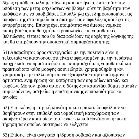
δίχως εμπάθεια αλλά με σύνεση και σαφήνεια, ώστε ούτε την
υπόθεση των μεταμοσχεύσεων να βλάψει ούτε τη βαρύτητα των
απόψεών της να υποβιβάσει. Παράλληλα έχει δημοσιοποιήσει τις
απόψεις της στα σημεία που διατηρεί τις επιφυλάξεις και έχει τις
αντιρρήσεις της. Επίσης έχει ετοιμότητα για άμεσες νομικές
παρεμβάσεις και θα ζητήσει τροπολογίες και νομοθετικές
βελτιώσεις, τέτοιες που θα διασφαλίζουν τις αρχές της λογικής της
και θα επιτρέπουν την ουσιαστική συμπαράστασή της.
51) Απαραίτητος όρος συνεργασίας με την πολιτεία είναι η
τελευταία να κατανοήσει ότι είναι επιφορτισμένη με την τεράστια
υποχρέωση να προστατεύσει τις μεταμοσχεύσεις νομοθετικά και
πρακτικά από κάθε μορφής ασυνειδησία, χρησιμοθηρία η και
χρηματική εκμετάλλευση και να εξασφαλίσει την επιστη-μονική
αρτιότητα, ενημέρωση και κατάρτιση των αρμοδίων ιατρών και
φορέων. Με τον τρόπο αυτόν, ο δότης δεν καταντάει θύμα ποταπών
συμφερόντων, ασεβείας η επιστημονικής επιπολαιότητος και
αγνοίας.
52) Επι πλέον, η ιατρική κοινότητα και η πολιτεία οφείλουν να
βοηθήσουν στην επιβολή και νομοθετική κατοχύρωση των
ακριβεστέρων κριτηρίων του «εγκεφαλικού θανάτου», η πιστή
τήρηση των οποίων αυστηρώς να ελέγχεται.
53) Επίσης, είναι αναγκαία η ίδρυση σοβαρών και αξιοπίστων