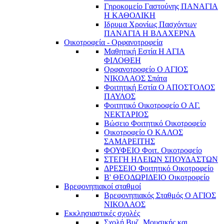
Γηροκομείο Γαστούνης ΠΑΝΑΓΙΑ
Η ΚΑΘΟΛΙΚΗ
Ιδρυμα Χρονίως Πασχόντων
ΠΑΝΑΓΙΑ Η ΒΛΑΧΕΡΝΑ
Οικοτροφεία - Ορφανοτροφεία
Μαθητική Εστία Η ΑΓΙΑ
ΦΙΛΟΘΕΗ
Ορφανοτροφείο Ο ΑΓΙΟΣ
ΝΙΚΟΛΑΟΣ Σπάτα
Φοιτητική Εστία Ο ΑΠΟΣΤΟΛΟΣ
ΠΑΥΛΟΣ
Φοιτητικό Οικοτροφείο Ο ΑΓ.
ΝΕΚΤΑΡΙΟΣ
Βώσειο Φοιτητικό Οικοτροφείο
Οικοτροφείο Ο ΚΑΛΟΣ
ΣΑΜΑΡΕΙΤΗΣ
ΦΟΥΦΕΙΟ Φοιτ. Οικοτροφείο
ΣΤΕΓΗ ΗΛΕΙΩΝ ΣΠΟΥΔΑΣΤΩΝ
ΔΡΕΣΕΙΟ Φοιτητικό Οικοτροφείο
Β' ΘΕΟΔΩΡΙΔΕΙΟ Οικοτροφείο
Βρεφονηπιακοί σταθμοί
Βρεφονηπιακός Σταθμός Ο ΑΓΙΟΣ
ΝΙΚΟΛΑΟΣ
Εκκλησιαστικές σχολές
Σχολή Βυζ. Μουσικής και