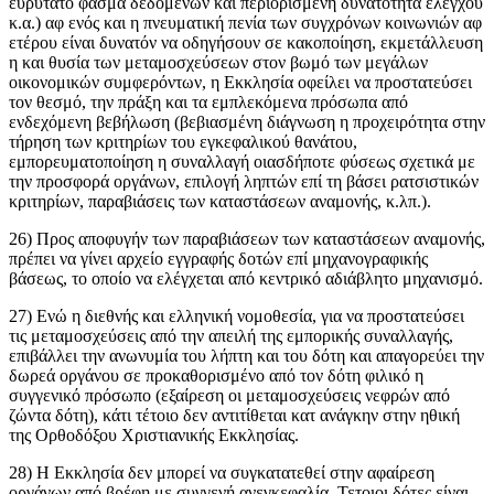
ευρύτατο φάσμα δεδομένων και περιορισμένη δυνατότητα ελέγχου
κ.α.) αφ ενός και η πνευματική πενία των συγχρόνων κοινωνιών αφ
ετέρου είναι δυνατόν να οδηγήσουν σε κακοποίηση, εκμετάλλευση
η και θυσία των μεταμοσχεύσεων στον βωμό των μεγάλων
οικονομικών συμφερόντων, η Εκκλησία οφείλει να προστατεύσει
τον θεσμό, την πράξη και τα εμπλεκόμενα πρόσωπα από
ενδεχόμενη βεβήλωση (βεβιασμένη διάγνωση η προχειρότητα στην
τήρηση των κριτηρίων του εγκεφαλικού θανάτου,
εμπορευματοποίηση η συναλλαγή οιασδήποτε φύσεως σχετικά με
την προσφορά οργάνων, επιλογή ληπτών επί τη βάσει ρατσιστικών
κριτηρίων, παραβιάσεις των καταστάσεων αναμονής, κ.λπ.).
26) Προς αποφυγήν των παραβιάσεων των καταστάσεων αναμονής,
πρέπει να γίνει αρχείο εγγραφής δοτών επί μηχανογραφικής
βάσεως, το οποίο να ελέγχεται από κεντρικό αδιάβλητο μηχανισμό.
27) Ενώ η διεθνής και ελληνική νομοθεσία, για να προστατεύσει
τις μεταμοσχεύσεις από την απειλή της εμπορικής συναλλαγής,
επιβάλλει την ανωνυμία του λήπτη και του δότη και απαγορεύει την
δωρεά οργάνου σε προκαθορισμένο από τον δότη φιλικό η
συγγενικό πρόσωπο (εξαίρεση οι μεταμοσχεύσεις νεφρών από
ζώντα δότη), κάτι τέτοιο δεν αντιτίθεται κατ ανάγκην στην ηθική
της Ορθοδόξου Χριστιανικής Εκκλησίας.
28) Η Εκκλησία δεν μπορεί να συγκατατεθεί στην αφαίρεση
οργάνων από βρέφη με συγγενή ανεγκεφαλία. Τετοιοι δότες είναι