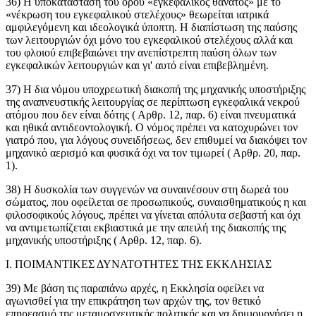
36) Η υποκατάσταση του όρου «εγκεφαλικός θάνατος» με το
«νέκρωση του εγκεφαλικού στελέχους» θεωρείται ιατρικά
αμφιλεγόμενη και ιδεολογικά ύποπτη. Η διαπίστωση της παύσης
των λειτουργιών όχι μόνο του εγκεφαλικού στελέχους αλλά και
του φλοιού επιβεβαιώνει την ανεπίστρεπτη παύση όλων των
εγκεφαλικών λειτουργιών και γι' αυτό είναι επιβεβλημένη.
37) Η δια νόμου υποχρεωτική διακοπή της μηχανικής υποστήριξης
της αναπνευστικής λειτουργίας σε περίπτωση εγκεφαλικά νεκρού
ατόμου που δεν είναι δότης ( Αρθρ. 12, παρ. 6) είναι πνευματικά
και ηθικά αντιδεοντολογική. Ο νόμος πρέπει να κατοχυρώνει τον
γιατρό που, για λόγους συνειδήσεως, δεν επιθυμεί να διακόψει τον
μηχανικό αερισμό και φυσικά όχι να τον τιμωρεί ( Αρθρ. 20, παρ.
1).
38) Η δυσκολία των συγγενών να συναινέσουν στη δωρεά του
σώματος, που οφείλεται σε προσωπικούς, συναισθηματικούς η και
φιλοσοφικούς λόγους, πρέπει να γίνεται απόλυτα σεβαστή και όχι
να αντιμετωπίζεται εκβιαστικά με την απειλή της διακοπής της
μηχανικής υποστήριξης ( Αρθρ. 12, παρ. 6).
Ι. ΠΟΙΜΑΝΤΙΚΕΣ ΔΥΝΑΤΟΤΗΤΕΣ ΤΗΣ ΕΚΚΛΗΣΙΑΣ
39) Με βάση τις παραπάνω αρχές, η Εκκλησία οφείλει να
αγωνισθεί για την επικράτηση των αρχών της, τον θετικό
επηρεασμό της μεταμοσχευτικής πολιτικής και να δημιουργήσει η