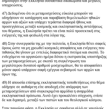
δημιουργεί στην Εκκλησία ουσιαστικά δικαιώματα και μεγάλες
υποχρεώσεις.
47) Δεδομένου ότι οι μεταμοσχεύσεις εύκολα μπορούν να
οδηγήσουν σε κατάχρηση και παραβίαση θεμελειωδών ηθικών
αρχών και αξιών και υπάρχει τεράστια διαφορά ήθους και
προσεγγίσεως μεταξύ κοσμικής και εκκλησιαστικής αντιλήψεως
του θέματος, η Εκκλησία πρέπει να είναι πολύ προσεκτική στις
ενέργειές της και φειδωλή στα λόγια της.
48) Στην συνεργασία της με την πολιτεία, η Εκκλησία θέτει σαφείς
όρους ώστε να μη χρεωθεί κοσμικές αποφάσεις και ενέργειες που
πιθανώς θα γίνουν με εντελώς διαφορετικό πνεύμα και σκοπό. Το
ενδεχόμενο να οργανώσει ημέρα δότου η εκστρατείας υποστήριξης
των μεταμοσχεύσεων, με σκοπό τη συγκέντρωση του
μεγαλύτερου δυνατού αριθμού μοσχευμάτων, θα το αποφασίσει
μόνον αφού υπάρχουν σαφή εχέγγυα σεβασμού των αρχών και
όρων της.
49) Η απουσία επίσημης εκκλησιαστικής τοποθετήσεως στο θέμα
οδήγησε σε αυθαίρετη είτε αποδοχή είτε απόρριψη των
μεταμοσχεύσεων από συγκεκριμένα αρμόδια η αναρμόδια
εκκλησιαστικά πρόσωπα. Αυτό έχει προκαλέσει σύγχυση, ενίοτε
δε και διχασμό, μεταξύ των πιστών και του θεολογικού κόσμου.
Στην παρούσα φάση, η Εκκλησία με σαφήνεια αλλά σε χαμηλούς