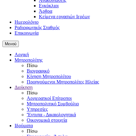
Ανακοινώσεις
Εγκύκλιοι
Άρθρα
Κείμενα εργασιών Ιερέων
Ημερολόγιο
Ραδιοφωνικός Σταθμός
Επικοινωνία
Μενού
Αρχική
Μητροπολίτης
Πίσω
Βιογραφικό
Κίνηση Μητροπολίτου
Προηγούμενοι Μητροπολίτες Ηλείας
Διοίκηση
Πίσω
Αρχιερατκοί Επίτροποι
Μητροπολιτικό Συμβούλιο
Υπηρεσίες
'Έντυπα - Δικαιολογητικά
Οικονομικά στοιχεία
Ιδρύματα
Πίσω