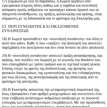
17) Σύμφωνα με όλα τα παραπάνω, η δωρεά οργάνων από
εγκεφαλικά νεκρούς δότες καθώς και η νηφάλια και συνειδητή
απόφαση υγιούς ανθρώπου να προσφέρει κάποιο όργανό του σε
πάσχοντα συνάνθρωπο, ως πράξεις φιλαλληλίας και αγάπης, είναι
σύμφωνες με τη διδασκαλία και το φρόνημα της Εκκλησίας μας.
ΣΤ. ΠΕΡΙ ΣΥΝΕΙΔΗΤΗΣ ΚΑΙ ΕΙΚΑΖΟΜΕΝΗΣ
ΣΥΝΑΙΝΕΣΕΩΣ
18) Η δωρεά προϋποθέτει την «συνειδητή συναίνεση» του δότη σ
αυτό που κάνει. Καθε τι που «εικάζει» την βούλησή του αποτελεί
παρέμβαση στο αυτεξούσιο και δεν είναι δυνατό να γίνει αποδεκτό.
19) Η «συνειδητή συναίνεση» αποτελεί πράξη αυταπάρνησης, και
αγάπης, που συνδέει τον δωρητή με το γεγονός του θανάτου του,
που επισυμβαίνει με τρόπο τραγικό και σε σχετικά νεαρή ηλικία.
Επίσης ενέχει τις αρετές της ανιδιοτέλειας, της άρνησης των
φυσικών δικαιωμάτων, της εμπιστοσύνης και του ενδιαφέροντος
για τους άλλους, της αυτοπροσφοράς και της απαλλαγής από το
φρόνημα της φιλοζωίας.
20) Η Εκκλησία, ασκώντας την μεταμοσχευτική ποιμαντική της,
ίσως εξασφαλίσει έναν αριθμό μοσχευμάτων και συντελέσει έτσι
στην επιβίωση αντίστοιχων ανθρώπων (ανάλογα με το ποσοστό
επιτυχίας των μεταμοσχευτικών επεμβάσεων). Με την προϋπόθεση
όμως της συνειδητής συναινέσεως, αυτοί που πνευματικά