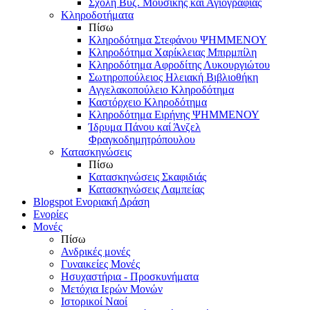
Σχολή Βυζ. Μουσικής και Αγιογραφίας
Κληροδοτήματα
Πίσω
Κληροδότημα Στεφάνου ΨΗΜΜΕΝΟΥ
Κληροδότημα Χαρίκλειας Μπιρμπίλη
Κληροδότημα Αφροδίτης Λυκουργιώτου
Σωτηροπούλειος Ηλειακή Βιβλιοθήκη
Αγγελακοπούλειο Κληροδότημα
Καστόρχειο Κληροδότημα
Κληροδότημα Ειρήνης ΨΗΜΜΕΝΟΥ
Ίδρυμα Πάνου καί Άνζελ
Φραγκοδημητρόπουλου
Κατασκηνώσεις
Πίσω
Κατασκηνώσεις Σκαφιδιάς
Κατασκηνώσεις Λαμπείας
Blogspot Ενοριακή Δράση
Ενορίες
Μονές
Πίσω
Ανδρικές μονές
Γυναικείες Μονές
Ησυχαστήρια - Προσκυνήματα
Μετόχια Ιερών Μονών
Ιστορικοί Ναοί