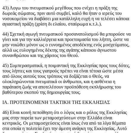
43) Λογω του πνευματικού μεγέθους που ενέχει η πράξη της
δωρεάς σώματος, πριν αυτό συμβεί, καλό θα ήταν ο ιερεύς του
νοσοκομείου να διαβάσει μια κατάλληλη ευχή η να τελέσει κάποια
αγιαστική πράξη (χρίση δι ελαίου, σταύρωμα κ.τ.λ.).
44) Σχετική αγωγή πνευματικού προσανατολισμού θα μπορούσε να
γίνει και για την καλλιέργεια και προετοιμασία του λήπτη, ώστε να
μην νοιώθει μόνον ως ο ευνοημένος αποδέκτης ενός μοσχεύματος,
αλλά ως ευλογημένος δέκτης της αγάπης κάποιου άγνωστου
συνανθρώπου και της χάριτος του Θεού.
45) Συμπερασματικά, η ποιμαντική της Εκκλησίας προς τους δότες,
τους λήπτες και τους γιατρούς πρέπει να είναι τέτοια ώστε μέσα
από όλους αυτούς τους τρόπους να δοξάζεται ο Θεός, να
ολοκληρώνονται πνευματικά οι άνθρωποι, και η ασθένεια η
παράταση ζωής να αποτελέσουν προϋπόθεση εκπλήρωσης του
βαθύτερου σκοπού της δημιουργίας τους.
ΙΑ. ΠΡΟΤΕΙΝΟΜΕΝΗ ΤΑΚΤΙΚΗ ΤΗΣ ΕΚΚΛΗΣΙΑΣ
46) Είναι κοινή πεποίθηση ότι ο λόγος και ο ρόλος της Εκκλησίας
μας στην πορεία των μεταμοσχεύσεων στην Ελλάδα είναι
κεντρικός. Οι μεταμοσχεύσεις είναι ίσως ένα από τα λίγα θέματα
στα οποία η πολιτεία έχει την άμεση ανάγκη της Εκκλησίας. Αυτό