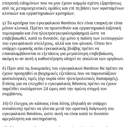
επιτροπή ειδημόνων που να μην έχουν καμμία σχέση εξαρτήσεως
από τις μεταμοσχευτικές ομάδες και επί τη βάσει των υφισταμένων
κλινικών και εργαστηριακών κριτηρίων.
γ) Τα κριτήρια του εγκεφαλικού θανάτου δεν είναι επαρκή αν είναι
μόνον κλινικά. Πρέπει να προστεθούν και εργαστηριακά (αξονική
τομογραφία και ένα ηλεκτροεγκεφαλογράφημα) ώστε να
επιβεβαιωθεί, κατά το δυνατόν, όχι μόνο η παύση των λειτουργιών
του εγκεφαλικού στελέχους, αλλά και του φλοιού. Οπου δεν
υπάρχει εμφανής αιτία εγκεφαλικής βλάβης πρέπει να
επαναλαμβάνονται οι εξετάσεις για μεγαλύτερη επιβεβαίωση,
ακόμη κι αν αυτή η καθυστέρηση οδηγεί σε απώλεια των οργάνων.
δ) Πριν από τις δοκιμασίες του εγκεφαλικού θανάτου θα πρέπει να
έχουν προηγηθεί οι βιοχημικές εξετάσεις που να παρουσιάζουν
φυσιολογικές τιμές (όχι ουρία ούτε ηλεκτρολυτικές διαταραχές).
Επίσης για να ελεγχθεί ο εγκεφαλικός θάνατος πρέπει να έχουν
παρέλθει τουλάχιστον 24 ώρες από την πρώτη στιγμή του
συμβάντος.
16) Ο έλεγχος αν κάποιος είναι δότης (δηλαδή αν υπάρχει
συναίνεση) πρέπει να γίνεται μετά την οριστική διάγνωση του
εγκεφαλικού θανάτου, ώστε αυτή να είναι κατά το δυνατόν
αμερόληπτη και ανεπηρέαστη.