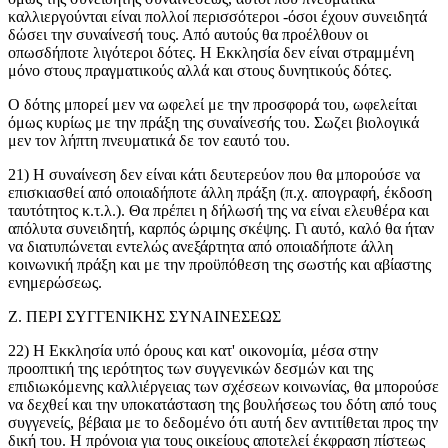
καλλιεργούνται είναι πολλοί περισσότεροι -όσοι έχουν συνειδητά
δώσει την συναίνεσή τους. Από αυτούς θα προέλθουν οι
οπωσδήποτε λιγότεροι δότες. Η Εκκλησία δεν είναι στραμμένη
μόνο στους πραγματικούς αλλά και στους δυνητικούς δότες.
Ο δότης μπορεί μεν να ωφελεί με την προσφορά του, ωφελείται
όμως κυρίως με την πράξη της συναίνεσής του. Σωζει βιολογικά
μεν τον λήπτη πνευματικά δε τον εαυτό του.
21) Η συναίνεση δεν είναι κάτι δευτερεύον που θα μπορούσε να
επισκιασθεί από οποιαδήποτε άλλη πράξη (π.χ. απογραφή, έκδοση
ταυτότητος κ.τ.λ.). Θα πρέπει η δήλωσή της να είναι ελευθέρα και
απόλυτα συνειδητή, καρπός ώριμης σκέψης. Γι αυτό, καλό θα ήταν
να διατυπώνεται εντελώς ανεξάρτητα από οποιαδήποτε άλλη
κοινωνική πράξη και με την προϋπόθεση της σωστής και αβίαστης
ενημερώσεως.
Ζ. ΠΕΡΙ ΣΥΓΓΕΝΙΚΗΣ ΣΥΝΑΙΝΕΣΕΩΣ
22) Η Εκκλησία υπό όρους και κατ' οικονομία, μέσα στην
προοπτική της ιερότητος των συγγενικών δεσμών και της
επιδιωκόμενης καλλιέργειας των σχέσεων κοινωνίας, θα μπορούσε
να δεχθεί και την υποκατάσταση της βουλήσεως του δότη από τους
συγγενείς, βέβαια με το δεδομένο ότι αυτή δεν αντιτίθεται προς την
δική του. Η πρόνοια για τους οικείους αποτελεί έκφραση πίστεως