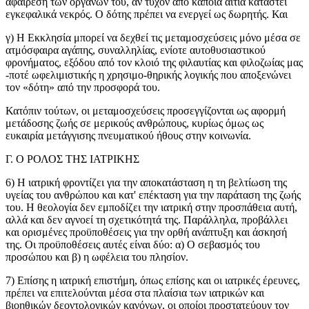
αφαίρεση των οργάνων του, αν τυχόν από κάποια αιτία καταστεί
εγκεφαλικά νεκρός. Ο δότης πρέπει να ενεργεί ως δωρητής. Και
γ) Η Εκκλησία μπορεί να δεχθεί τις μεταμοσχεύσεις μόνο μέσα σε
ατμόσφαιρα αγάπης, συναλληλίας, ενίοτε αυτοθυσιαστικού
φρονήματος, εξόδου από τον κλοιό της φιλαυτίας και φιλοζωίας μας
-ποτέ ωφελιμιστικής η χρησιμο-θηρικής λογικής που αποξενώνει
τον «δότη» από την προσφορά του.
Κατόπιν τούτων, οι μεταμοσχεύσεις προσεγγίζονται ως αφορμή
μετάδοσης ζωής σε μερικούς ανθρώπους, κυρίως όμως ως
ευκαιρία μετάγγισης πνευματικού ήθους στην κοινωνία.
Γ. Ο ΡΟΛΟΣ ΤΗΣ ΙΑΤΡΙΚΗΣ
6) Η ιατρική φροντίζει για την αποκατάσταση η τη βελτίωση της
υγείας του ανθρώπου και κατ' επέκταση για την παράταση της ζωής
του. Η θεολογία δεν εμποδίζει την ιατρική στην προσπάθεια αυτή,
αλλά και δεν αγνοεί τη σχετικότητά της. Παράλληλα, προβάλλει
και ορισμένες προϋποθέσεις για την ορθή ανάπτυξη και άσκησή
της. Οι προϋποθέσεις αυτές είναι δύο: α) Ο σεβασμός του
προσώπου και β) η ωφέλεια του πλησίον.
7) Επίσης η ιατρική επιστήμη, όπως επίσης και οι ιατρικές έρευνες,
πρέπει να επιτελούνται μέσα στα πλαίσια των ιατρικών και
βιοηθικών δεοντολογικών κανόνων, οι οποίοι προστατεύουν τον