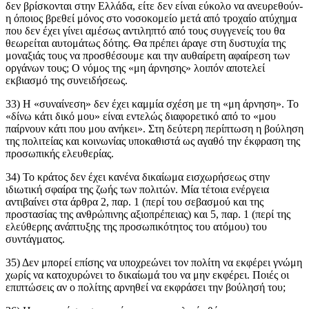
δεν βρίσκονται στην Ελλάδα, είτε δεν είναι εύκολο να ανευρεθούν-
η όποιος βρεθεί μόνος στο νοσοκομείο μετά από τροχαίο ατύχημα
που δεν έχει γίνει αμέσως αντιληπτό από τους συγγενείς του θα
θεωρείται αυτομάτως δότης. Θα πρέπει άραγε στη δυστυχία της
μοναξιάς τους να προσθέσουμε και την αυθαίρετη αφαίρεση των
οργάνων τους; Ο νόμος της «μη άρνησης» λοιπόν αποτελεί
εκβιασμό της συνειδήσεως.
33) Η «συναίνεση» δεν έχει καμμία σχέση με τη «μη άρνηση». Το
«δίνω κάτι δικό μου» είναι εντελώς διαφορετικό από το «μου
παίρνουν κάτι που μου ανήκει». Στη δεύτερη περίπτωση η βούληση
της πολιτείας και κοινωνίας υποκαθιστά ως αγαθό την έκφραση της
προσωπικής ελευθερίας.
34) Το κράτος δεν έχει κανένα δικαίωμα εισχωρήσεως στην
ιδιωτική σφαίρα της ζωής των πολιτών. Μία τέτοια ενέργεια
αντιβαίνει στα άρθρα 2, παρ. 1 (περί του σεβασμού και της
προστασίας της ανθρώπινης αξιοπρέπειας) και 5, παρ. 1 (περί της
ελεύθερης ανάπτυξης της προσωπικότητος του ατόμου) του
συντάγματος.
35) Δεν μπορεί επίσης να υποχρεώνει τον πολίτη να εκφέρει γνώμη
χωρίς να κατοχυρώνει το δικαίωμά του να μην εκφέρει. Ποιές οι
επιπτώσεις αν ο πολίτης αρνηθεί να εκφράσει την βούλησή του;