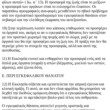
φίλων αυτού» ( Ιω. ιε´ 13). Η προσφορά της ζωής είναι το μείζων•
η προσφορά των οργάνων είναι το ευλογημένο έλασσον. Οι
παραπάνω αγιογραφικές ανα-φορές μεταθέτουν το ηθικό πρόβλημα
από τον σχολαστικό προσδιορισμό του εγκεφαλικού θανάτου στον
σεβασμό και την ελεύθερη έκφραση του αυτεξουσίου.
10) Στην περίπτωση λοιπόν που κάποιος επιθυμούσε να προσφέρει
τα όργανά του, ακόμη κι αν ο εγκεφαλικός θάνατος δεν ταυτιζόταν
με τον οριστικό χωρισμό της ψυχής από το σώμα, μαζί με τα
όργανά του θα είχε προσφέρει και τη ζωη του. Η πράξη του δεν θα
περιείχε μόνο το στοιχείο της προσφοράς, αλλά και αυτό της
αυτοθυσίας.
11) Η Εκκλησία ευνοεί και ενθαρρύνει την προσφορά ενός από τα
διπλά μας όργανα (νεφρά) η ιστών (δέρματος, μυελού των οστών,
αίματος), από ζώντα δότη.
Ε. ΠΕΡΙ ΕΓΚΕΦΑΛΙΚΟΥ ΘΑΝΑΤΟΥ
12) Η Εκκλησία σέβεται και εμπιστεύεται την ιατρική έρευνα και
κλινική πράξη. Γι αυτό, αν και δεν είναι αρμόδια, θα μπορούσε να
δεχθεί την διεθνώς ομόφωνη άποψη ότι ο εγκεφαλικός θάνατος
ταυτίζεται με το αμετάκλητο βιολο-γικό τέλος του ανθρώπου.
Ο εγκεφαλικός θάνατος αποτελεί γεγονός οριστικής και