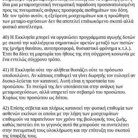
ίδια μια μεταμοσχευτική πνευματική παράδοση προσανατολισμένη
προς τις πνευματικές ανάγκες προσφοράς αισθημάτων του δότη.
Με τον τρόπο αυτόν, η εξεύρεση μοσχευμάτων και η προώθηση
των μεταμο-σχεύσεων δεν θα αποτελεί επιδιωκόμενο σκοπό αλλά
φυσικό αποτέλεσμα.
40) Η Εκκλησία μπορεί να οργανώσει προγράμματα αγωγής δοτών
με σκοπό την καλλιέργεια σημαντικών αρετών μεταξύ των πιστών
της (μνήμη θανάτου, αυτοπροσφορά, θυσιαστικό φρόνημα κ.τ.λ.).
Έτσι θα δίνει τη μαρτυρία του ήθους της στη σύγχρονη κοινωνία με
ένα εντελώς σύγχρονο τρόπο.
41) Η Εκκλησία ούτε την αλήθεια θυσιάζει ούτε το πρόσωπο
υποδουλώνει. Αν κάποιος επιθυμεί να γίνει δωρητής τον ευλογείּ αν
δυσκο-λεύεται τον κατανοεί. Αυτή είναι η προστασία του
προσώπου. Το πνεύμά της δεν υποτάσσεται στην ανάγκη των
μεταμοσχεύσεων, αλλά υπηρετεί τον σεβασμό του προσώπου.
Κυρίως του προσώπου ως δότου.
42) Επίσης σέβεται και πλήρως κατανοεί την φυσική επιθυμία των
ασθενών εκείνων οι οποίοι με την λήψη των μοσχευμάτων
επιθυμούν να παρατείνουν τον χρόνο της βιολογικής τους ζωής,
καθώς πιστεύει ότι το γεγονός αυτό θα μπορούσε να συντελέσει
στην πνευματική τους ολοκλήρωση και την επίτευξη του σκοπού
της ύπαρξής τους.