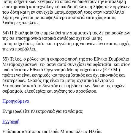
μεταμοσχευτικών κέντρων τα οποία να διαθέτουν την κατάλληλη
επιστημονική και τεχνολογική υποδομή ώστε η λήψη των οργάνων
του δότη και η εν συνεχεία μεταμόσχευσή τους στον κατάλληλο
λήπτη να γίνεται με τα υψηλότερα ποσοστά επιτυχίας και τις
λιγότερες απώλειες.
54) Η Εκκλησία θα επιμεληθεί την συμμετοχή της δι' εκπροσώπων
της σε επιστημονικά ιατρικά συνέδρια σχετικά με τις
μεταμοσχεύσεις, ώστε και τη γνώση της να ανανεώνει και τις αρχές
της να προβάλλει.
55) Τελος, ο ρόλος και η εκπροσώπησή της στο Εθνικό Συμβούλιο
Μεταμοσχεύσεων -εφ' όσον αυτό συνεχίσει να υφίσταται- και στον
υπό σύστασιν Εθνικό Οργανισμό Μεταμοσχεύσεων (Ε.Ο.Μ.)
πρέπει να είναι κεντρικός και παρεμβατικός και όχι εικονικός και
δευτερεύων. Σκοπός της είναι τα μεταμσχευτικά κέντρα να
λειτουργούν κατά το δυνατόν επί τη βάσει των ιδικών της αρχών
σεβασμού, ελευθερίας και αγάπης του προσώπου.
Προηγούμενο
Ενημερωθείτε ηλεκτρονικά για τα νέα μας
Εγγραφή
Επίσημος ιστότοπος της Ιεράς Μητροπόλεως Ηλείας