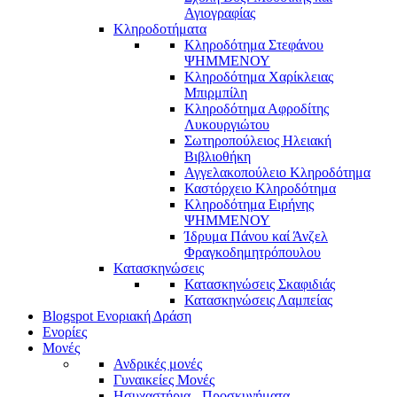
Αγιογραφίας
Κληροδοτήματα
Κληροδότημα Στεφάνου
ΨΗΜΜΕΝΟΥ
Κληροδότημα Χαρίκλειας
Μπιρμπίλη
Κληροδότημα Αφροδίτης
Λυκουργιώτου
Σωτηροπούλειος Ηλειακή
Βιβλιοθήκη
Αγγελακοπούλειο Κληροδότημα
Καστόρχειο Κληροδότημα
Κληροδότημα Ειρήνης
ΨΗΜΜΕΝΟΥ
Ίδρυμα Πάνου καί Άνζελ
Φραγκοδημητρόπουλου
Κατασκηνώσεις
Κατασκηνώσεις Σκαφιδιάς
Κατασκηνώσεις Λαμπείας
Blogspot Ενοριακή Δράση
Ενορίες
Μονές
Ανδρικές μονές
Γυναικείες Μονές
Ησυχαστήρια - Προσκυνήματα