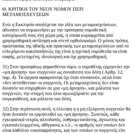
Θ. ΚΡΙΤΙΚΗ ΤΟΥ ΝΕΟΥ ΝΟΜΟΥ ΠΕΡΙ
ΜΕΤΑΜΟΣΧΕΥΣΕΩΝ
Ενώ η Εκκλησία αποδέχεται την ιδέα των μεταμοσχεύσεων,
αδυνατεί να συμφωνήσει με την πρόσφατη νομοθετική
κατοχύρωσή τους στη χώρα μας, η οποία κυριαρχείται από
χρησιμοθηρική αντίληψη και στενό ορθολογισμό. Ο μόνος τρόπος
προστασίας της ηθικής και πρακτικής των μεταμοσχεύσεων από το
ενδεχόμενο κακοποιήσεώς της είναι η σχετική νομοθεσία να είναι
σαφής, μελετημένη, ιδεολογική και όχι χρησιμοθηρική.
31) Στον προσφάτως ψηφισθέντα νόμο, ο νομοθέτης ερμηνεύει την
«μη άρνηση» των συγγενών ως συναίνεση του δότη ( Αρθρ. 12,
παρ. 4). Τα όργανα αφαιρούνται όχι όταν συναινούν, αλλά όταν
«δεν αντιτίθενται» οι συγγενείς. Οι μεταμοσχεύσεις δεν είναι
δυνατόν να στηριχθούν σε μια «μη άρνηση», και μάλιστα των
συγγενών, την στιγμή που όλοι αγωνιζόμαστε για την
συγκατάθεση, και μάλιστα του δότη.
32) Στην περίπτωση αυτή, η έλλειψη η η μη εξεύρεση συγγενών θα
ήταν δυνατόν να ερμηνευθεί ως «μη άρνηση». Συνεπώς, κάθε
εγκεφαλικά νεκρός αλλοδαπός, λαθρομετανάστης, άγνωστος και
εγκαταλελειμμένος, αθίγγανος κ.τ.λ., -ο αριθμός των οποίων δεν
είναι καθόλου ευκαταφρόνητος, και των οποίων οι συγγενείς είτε