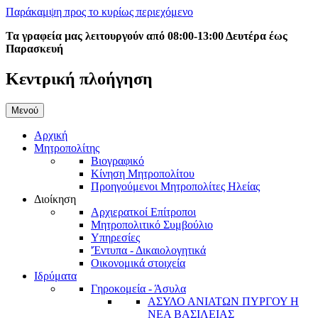
Παράκαμψη προς το κυρίως περιεχόμενο
Τα γραφεία μας λειτουργούν από 08:00-13:00 Δευτέρα έως
Παρασκευή
Κεντρική πλοήγηση
Μενού
Αρχική
Μητροπολίτης
Βιογραφικό
Κίνηση Μητροπολίτου
Προηγούμενοι Μητροπολίτες Ηλείας
Διοίκηση
Αρχιερατκοί Επίτροποι
Μητροπολιτικό Συμβούλιο
Υπηρεσίες
'Έντυπα - Δικαιολογητικά
Οικονομικά στοιχεία
Ιδρύματα
Γηροκομεία - Άσυλα
ΑΣΥΛΟ ΑΝΙΑΤΩΝ ΠΥΡΓΟΥ Η
ΝΕΑ ΒΑΣΙΛΕΙΑΣ