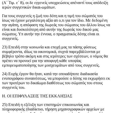
(Α´ Τιμ. ε´ 8), οι δε εγγενείς υποχρεώσεις απέναντί τους απόδειξη
ιερών συγγενικών δικαι-ωμάτων.
Για τους συγγενείς η ζωή του δότη και η τιμή του σώματός του
ίσως να έχουν μεγαλύτερη αξία απ ο,τι για τον ίδιο. Με δεδομένη
την αγάπη, η απόφαση της δωρεάς του σώματος του άλλου ίσως να
είναι και δυσκολότερη από αυτήν της δωρεάς του δικού μας
σώματος. Υπ αυτήν την έννοια, ο πραγματικός δότης είναι οι
συγγενείς.
23) Επειδή στην κοινωνία και εποχή μας τα πάσης φύσεως
συμφέροντα, ιδίως τα οικονομικά, συχνά παρεμβάλλονται με
βέβηλο τρόπο ακόμη και στις ιερότερες των σχέσεων, ο νόμος θα
πρέπει να προνοεί για την αποφυγή κάθε υποψίας
εμπορευματοποίησης των μοσχευμάτων από τους συγγενείς.
24) Ευχής έργον θα ήταν, κατά την οποιαδήποτε διαδικασία
ενυπογράφου συναινέσεως, να μπορούσε ο δότης να εκχωρήσει εκ
των προτέρων το δικαίωμα διαθέσεως του σώματός του στους
συγγενείς του.
Η. ΟΙ ΕΠΙΦΥΛΑΞΕΙΣ ΤΗΣ ΕΚΚΛΗΣΙΑΣ
25) Επειδή η εξέλιξη των επιστημών επικοινωνίας και
πληροφορικής (διαδίκτυο, τήρηση μηχανογραφικών αρχείων με