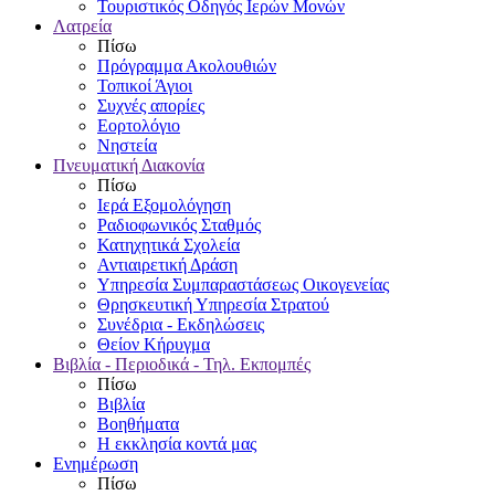
Τουριστικός Οδηγός Ιερών Μονών
Λατρεία
Πίσω
Πρόγραμμα Ακολουθιών
Τοπικοί Άγιοι
Συχνές απορίες
Εορτολόγιο
Νηστεία
Πνευματική Διακονία
Πίσω
Ιερά Εξομολόγηση
Ραδιοφωνικός Σταθμός
Κατηχητικά Σχολεία
Αντιαιρετική Δράση
Υπηρεσία Συμπαραστάσεως Οικογενείας
Θρησκευτική Υπηρεσία Στρατού
Συνέδρια - Εκδηλώσεις
Θείον Κήρυγμα
Βιβλία - Περιοδικά - Τηλ. Εκπομπές
Πίσω
Βιβλία
Βοηθήματα
Η εκκλησία κοντά μας
Ενημέρωση
Πίσω