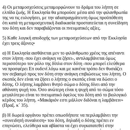
4) Οι μεταμοσχεύσεις μεταμορφώνουν το δράμα του λήπτη σε
ελπίδα ζωής. Η Εκκλησία θα μπορούσε μέσα από την φιλανθρωπία
της να τις ευλογήσει, με την αδιαπραγμάτευτη όμως προϋπόθεση
ότι κατά τη μεταμοσχευτική διαδικασία προστατεύεται η συνείδηση
του δότη και δεν παραβιάζονται οι πνευματικές αξίες.
5) Kαθε λογική αποδοχής των μεταμοσχεύσεων από την Εκκλησία
έχει τρεις άξονες•
α) Η Εκκλησία αισθάνεται μεν το φιλάνθρωπο χρέος της απέναντι
στον λήπτη -που έχει ανάγκη να ζήσει-, αντιλαμβάνεται όμως
περισσότερο τον ρόλο της δίπλα στον δότη -που μπορεί ελεύθερα
να προσφέρει Επ ουδενί λόγω και με κανένα τρόπο δεν θυσιάζει
τον σεβασμό προς τον δότη στην ανάγκη επιβιώσεως του λήπτη. Ο
σκοπός δεν είναι να ζήσει ο λήπτηςּ ο σκοπός είναι να δώσει ο
δότης. Ο λήπτης λαμβάνει θνητό σώμαּ ο δότης δίνει από την
αθάνατη ψυχή του. Όσο ανώτερη είναι η ψυχή από το σώμα τόσο
μεγαλύτερο είναι το πνευματικό όφελος του δότη από το βιολογικό
κέρδος του λήπτη. «Μακάριόν εστι μάλλον διδόναι η λαμβάνειν»
(Πραξ. κ´ 35).
β) Η δωρεά οργάνου πρέπει οπωσδήποτε να περιλαμβάνει την
«συνειδητή συναίνεση» του δότη, δηλαδή ο δότης πρέπει εν
επιγνώσει, ελεύθερα και αβίαστα να έχει συγκατατεθεί στην