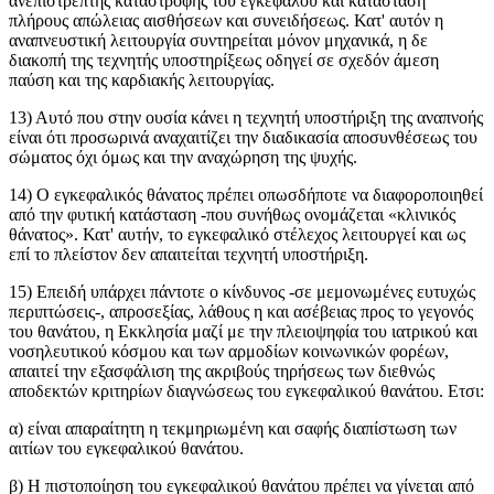
ανεπίστρεπτης καταστροφής του εγκεφάλου και κατάσταση
πλήρους απώλειας αισθήσεων και συνειδήσεως. Κατ' αυτόν η
αναπνευστική λειτουργία συντηρείται μόνον μηχανικά, η δε
διακοπή της τεχνητής υποστηρίξεως οδηγεί σε σχεδόν άμεση
παύση και της καρδιακής λειτουργίας.
13) Αυτό που στην ουσία κάνει η τεχνητή υποστήριξη της αναπνοής
είναι ότι προσωρινά αναχαιτίζει την διαδικασία αποσυνθέσεως του
σώματος όχι όμως και την αναχώρηση της ψυχής.
14) Ο εγκεφαλικός θάνατος πρέπει οπωσδήποτε να διαφοροποιηθεί
από την φυτική κατάσταση -που συνήθως ονομάζεται «κλινικός
θάνατος». Κατ' αυτήν, το εγκεφαλικό στέλεχος λειτουργεί και ως
επί το πλείστον δεν απαιτείται τεχνητή υποστήριξη.
15) Επειδή υπάρχει πάντοτε ο κίνδυνος -σε μεμονωμένες ευτυχώς
περιπτώσεις-, απροσεξίας, λάθους η και ασέβειας προς το γεγονός
του θανάτου, η Εκκλησία μαζί με την πλειοψηφία του ιατρικού και
νοσηλευτικού κόσμου και των αρμοδίων κοινωνικών φορέων,
απαιτεί την εξασφάλιση της ακριβούς τηρήσεως των διεθνώς
αποδεκτών κριτηρίων διαγνώσεως του εγκεφαλικού θανάτου. Ετσι:
α) είναι απαραίτητη η τεκμηριωμένη και σαφής διαπίστωση των
αιτίων του εγκεφαλικού θανάτου.
β) Η πιστοποίηση του εγκεφαλικού θανάτου πρέπει να γίνεται από