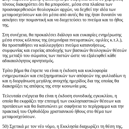
τόνους διακηρύττει ότι θα μπορούσε, μέσα στα πλαίσια των
προαναφερθεισών θεολογικών αρχών, να δεχθεί την ιδέα των
μεταμοσχεύσεων και ότι μέσα από αυτές θα της ήταν δυνατόν να
ασκήσει την ποιμαντική και να διοχετεύσει το πνεύμα και το ήθος
της.
Στη συνέχεια, θα προκαλέσει διάλογο και ευκαιρίες ενημέρωσης
μέσα στους κόλπους της (σεμινάρια πνευματικών, ομιλίες κ.τ.λ.),
θα προσπαθήσει να καλλιεργήσει πνεύμα κατανοήσεως,
συμφωνίας και ευρείας αποδοχής των βασικών θεολογικών θέσεών
της μεταξύ του σώματος των πιστών ώστε να εξαλειφθεί κάθε
αδικαιολόγητος αρνητισμός.
Τρίτο βήμα θα έπρεπε να είναι η έκδοση και κυκλοφορία
ενημερωτικών και επεξηγηματικών των απόψεών της φυλλαδίων η
και η διοργάνωση μεγάλης ανοιχτής ημερίδος δια της οποίας θα
διακηρύξει τις απόψεις της στην κοινωνία μας.
Τελευταία ενέργεια θα είναι η έκδοση συνοδικής εγκυκλίου, η
οποία θα εκφράζει την επιτομή των εκκλησιαστικών θέσεων και
προτάσεων και θα διατυπώνει με σαφήνεια το περίγραμμα και την
πρακτική του Ορθοδόξου χριστιανικού ήθους στο θέμα των
μεταμοσχεύσεων.
50) Σχετικά με τον νέο νόμο, η Εκκλησία διαχωρίζει τη θέση της,