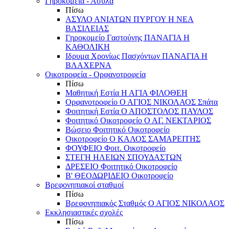
Γηροκομεία - Άσυλα
Πίσω
ΑΣΥΛΟ ΑΝΙΑΤΩΝ ΠΥΡΓΟΥ Η ΝΕΑ
ΒΑΣΙΛΕΙΑΣ
Γηροκομείο Γαστούνης ΠΑΝΑΓΙΑ Η
ΚΑΘΟΛΙΚΗ
Ιδρυμα Χρονίως Πασχόντων ΠΑΝΑΓΙΑ Η
ΒΛΑΧΕΡΝΑ
Οικοτροφεία - Ορφανοτροφεία
Πίσω
Μαθητική Εστία Η ΑΓΙΑ ΦΙΛΟΘΕΗ
Ορφανοτροφείο Ο ΑΓΙΟΣ ΝΙΚΟΛΑΟΣ Σπάτα
Φοιτητική Εστία Ο ΑΠΟΣΤΟΛΟΣ ΠΑΥΛΟΣ
Φοιτητικό Οικοτροφείο Ο ΑΓ. ΝΕΚΤΑΡΙΟΣ
Βώσειο Φοιτητικό Οικοτροφείο
Οικοτροφείο Ο ΚΑΛΟΣ ΣΑΜΑΡΕΙΤΗΣ
ΦΟΥΦΕΙΟ Φοιτ. Οικοτροφείο
ΣΤΕΓΗ ΗΛΕΙΩΝ ΣΠΟΥΔΑΣΤΩΝ
ΔΡΕΣΕΙΟ Φοιτητικό Οικοτροφείο
Β' ΘΕΟΔΩΡΙΔΕΙΟ Οικοτροφείο
Βρεφονηπιακοί σταθμοί
Πίσω
Βρεφονηπιακός Σταθμός Ο ΑΓΙΟΣ ΝΙΚΟΛΑΟΣ
Εκκλησιαστικές σχολές
Πίσω