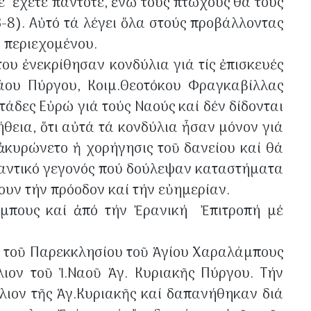
έ ἔχετε πάντοτε, ἐνῶ τούς πτωχούς θά τούς
-8). Αὐτό τά λέγει ὅλα στούς προβάλλοντας
ῦ περιεχομένου.
του ἐνεκρίθησαν κονδύλια γιά τίς ἐπισκευές
ου Πύργου, Κοιμ.Θεοτόκου Φραγκαβίλλας
ντάδες Εὐρώ γιά τούς Ναούς καί δέν δίδονται
ήθεια, ὅτι αὐτά τά κονδύλια ἦσαν μόνον γιά
ἀκυρώνετο ἡ χορήγησις τοῦ δανείου καί θά
ημαντικό γεγονός πού δούλεψαν καταστήματα
λουν τήν πρόοδον καί τήν εὐημερίαν.
άμπους καί ἀπό τήν Ἐρανική Ἐπιτροπή μέ
υ τοῦ Παρεκκλησίου τοῦ Ἁγίου Χαραλάμπους
ιον τοῦ Ἱ.Ναοῦ Ἁγ. Κυριακῆς Πύργου. Τήν
ύλιον τῆς Ἁγ.Κυριακῆς καί δαπανήθηκαν διά