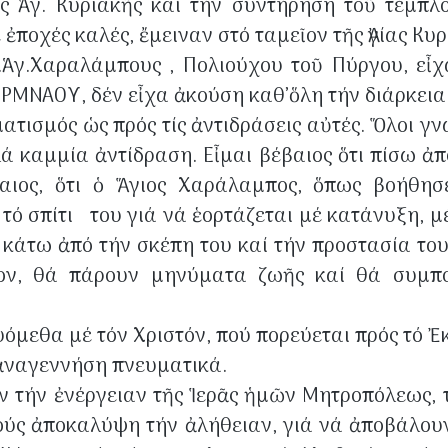
ς Ἁγ. Κυριακῆς καί τήν συντήρηση τοῦ τέμπλο
ποχές καλές, ἔμειναν στό ταμεῖον τῆς Ἀγίας Κυ
Ἁγ.Χαραλάμπους , Πολιούχου τοῦ Πύργου, εἶχα
ΜΝΑΟΥ, δέν εἶχα ἀκούση καθ’ὅλη τήν διάρκεια α
ισμός ὡς πρός τίς ἀντιδράσεις αὐτές. Ὅλοι γν
ά καμμία ἀντίδραση. Εἶμαι βέβαιος ὅτι πίσω ἀπό
βαιος, ὅτι ὁ Ἅγιος Χαράλαμπος, ὅπως βοήθησ
 τό σπίτι του γιά νά ἑορτάζεται μέ κατάνυξη, 
κάτω ἀπό τήν σκέπη του καί τήν προστασία του. 
ον, θά πάρουν μηνύματα ζωῆς καί θά συμπο
εθα μέ τόν Χριστόν, πού πορεύεται πρός τό Ἐκ
 ἀναγεννήση πνευματικά.
 τήν ἐνέργειαν τῆς Ἱερᾶς ἡμῶν Μητροπόλεως, 
ούς ἀποκαλύψη τήν ἀλήθειαν, γιά νά ἀποβάλου