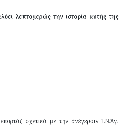
λύει λεπτομερώς την ιστορία αυτής της
επορτάζ σχετικά μέ τήν ἀνέγερσιν Ἱ.Ν.Ἁγ.