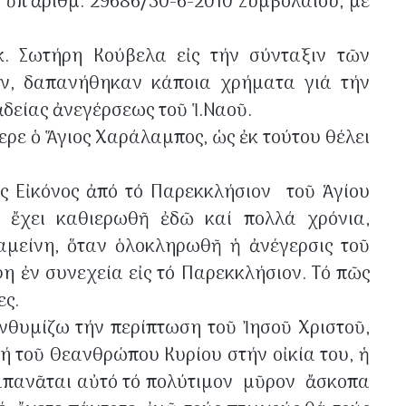
 ὑπ’ἀριθμ. 29686/30-6-2010 Συμβολαίου, μέ
κ. Σωτήρη Κούβελα εἰς τήν σύνταξιν τῶν
ων, δαπανήθηκαν κάποια χρήματα γιά τήν
δείας ἀνεγέρσεως τοῦ Ἱ.Ναοῦ.
ρε ὁ Ἅγιος Χαράλαμπος, ὡς ἐκ τούτου θέλει
ς Εἰκόνος ἀπό τό Παρεκκλήσιον τοῦ Ἁγίου
ς ἔχει καθιερωθῆ ἐδῶ καί πολλά χρόνια,
αμείνη, ὅταν ὁλοκληρωθῆ ἡ ἀνέγερσις τοῦ
φη ἐν συνεχεία εἰς τό Παρεκκλήσιον. Τό πῶς
κες.
ενθυμίζω τήν περίπτωση τοῦ Ἰησοῦ Χριστοῦ,
ή τοῦ Θεανθρώπου Κυρίου στήν οἰκία του, ἡ
 δαπανᾶται αὐτό τό πολύτιμον μῦρον ἄσκοπα