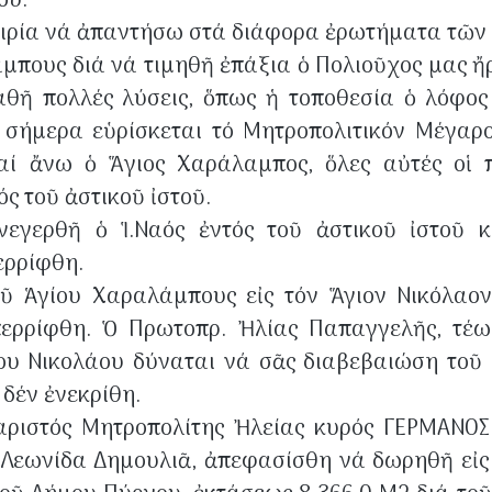
ου.
καιρία νά ἀπαντήσω στά διάφορα ἐρωτήματα τῶ
άμπους διά νά τιμηθῆ ἐπάξια ὁ Πολιοῦχος μας 
αθῆ πολλές λύσεις, ὅπως ἡ τοποθεσία ὁ λόφο
 σήμερα εὑρίσκεται τό Μητροπολιτικόν Μέγαρο
ί ἄνω ὁ Ἅγιος Χαράλαμπος, ὅλες αὐτές οἱ π
ς τοῦ ἀστικοῦ ἰστοῦ.
εγερθῆ ὁ Ἱ.Ναός ἐντός τοῦ ἀστικοῦ ἰστοῦ κ
ερρίφθη.
τοῦ Ἁγίου Χαραλάμπους εἰς τόν Ἅγιον Νικόλαο
ρρίφθη. Ὁ Πρωτοπρ. Ἠλίας Παπαγγελῆς, τέως Γ
υ Νικολάου δύναται νά σᾶς διαβεβαιώση τοῦ 
 δέν ἐνεκρίθη.
ιστός Μητροπολίτης Ἠλείας κυρός ΓΕΡΜΑΝΟΣ 
Λεωνίδα Δημουλιᾶ, ἀπεφασίσθη νά δωρηθῆ εἰς τ