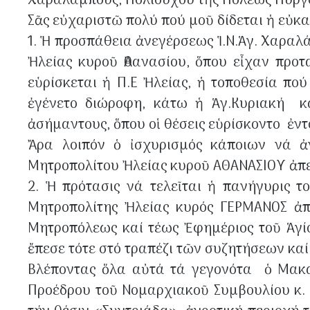
Χαραλάμπους, Πολιούχου τῆς Πόλεως Πύργ
Σᾶς εὐχαριστῶ πολύ πού μοῦ δίδεται ἡ εὐ
1. Ἡ προσπάθεια ἀνεγέρσεως Ἱ.Ν.Ἁγ. Χαραλ
Ἠλείας κυροῦ Ἀθανασίου, ὅπου εἶχαν προτ
εὑρίσκεται ἡ Π.Ε Ἠλείας, ἡ τοποθεσία πού
ἐγένετο διώροφη, κάτω ἡ Ἁγ.Κυριακή κα
ἀσήμαντους, ὅπου οἱ θέσεις εὑρίσκοντο ἐντό
Ἄρα λοιπόν ὁ ἰσχυρισμός κάποιων νά ἀν
Μητροπολίτου Ἠλείας κυροῦ ΑΘΑΝΑΣΙΟΥ ἀπ
2. Ἡ πρότασις νά τελεῖται ἡ πανήγυρις 
Μητροπολίτης Ἠλείας κυρός ΓΕΡΜΑΝΟΣ ἀπε
Μητροπόλεως καί τέως Ἐφημέριος τοῦ Ἁγίο
ἔπεσε τότε στό τραπέζι τῶν συζητήσεων καί
Βλέποντας ὅλα αὐτά τά γεγονότα ὁ Μακαρ
Προέδρου τοῦ Νομαρχιακοῦ Συμβουλίου κ. 