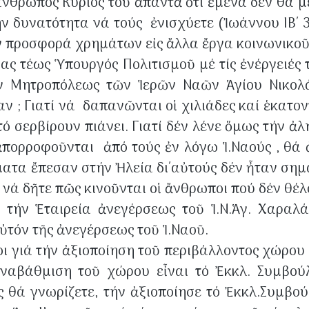
νθρωπος Κύριος τοῦ ἀπαντᾶ ὅτι ἐμένα δέν θά μ
ήν δυνατότητα νά τούς ἐνισχύετε (Ἰωάννου ΙΒ΄ 3
τήν προσφορά χρημάτων εἰς ἄλλα ἔργα κοινωνικο
μας τέως Ὑπουργός Πολιτισμοῦ μέ τίς ἐνέργειές 
ν Μητροπόλεως τῶν Ἱερῶν Ναῶν Ἁγίου Νικολά
αν ; Γιατί νά δαπανῶνται οἱ χιλιάδες καί ἑκατο
τό σερβίρουν πιάνει. Γιατί δέν λένε ὅμως τήν ἀλ
πορροφοῦνται ἀπό τούς ἐν λόγω Ἱ.Ναούς , θά 
ήματα ἔπεσαν στήν Ἠλεία δι΄αὐτούς δέν ἦταν σ
ά νά δῆτε πῶς κινοῦνται οἱ ἄνθρωποι πού δέν θέ
τήν Ἑταιρεία ἀνεγέρσεως τοῦ Ἱ.Ν.Ἁγ. Χαραλ
ὐτόν τῆς ἀνεγέρσεως τοῦ Ἱ.Ναοῦ.
 γιά τήν ἀξιοποίηση τοῦ περιβάλλοντος χώρο
αβάθμιση τοῦ χώρου εἶναι τό Ἐκκλ. Συμβούλ
 θά γνωρίζετε, τήν ἀξιοποίησε τό Ἐκκλ.Συμβο