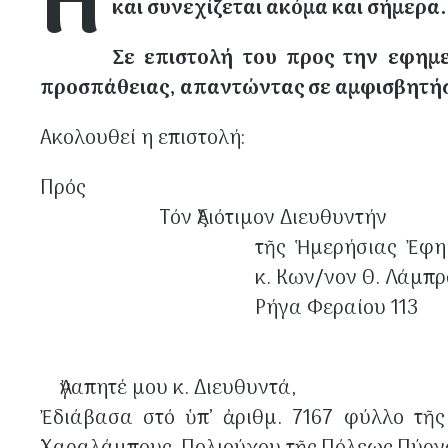
Η
και συνεχίζεται ακόμα και σήμερα
Σε επιστολή του προς την εφημ
προσπάθειας, απαντώντας σε αμφισβητήσε
Ακολουθεί η επιστολή:
Πρός
Τόν Ἀξιότιμον Διευθυντήν
τῆς Ἡμερήσιας Ἐφημερίδος
κ. Κων/νον Θ. Λάμπρο
Ρήγα Φεραίου 113
271 31 ΠΥ
Ἀγαπητέ μου κ. Διευθυντά,
Ἐδιάβασα στό ὑπ’ ἀριθμ. 7167 φύλλο τῆς 