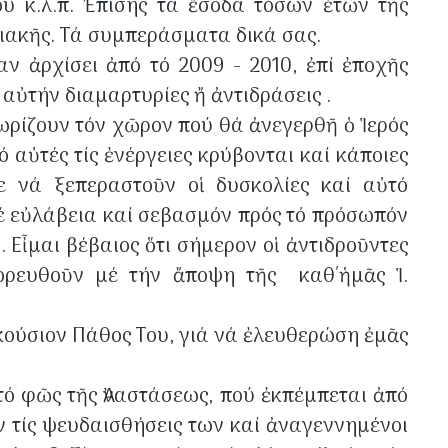
υ κ.λ.π. Ἐπίσης τά ἔσοδα τόσων ἐτῶν τῆς
ριακῆς. Τά συμπεράσματα δικά σας.
ν ἀρχίσει ἀπό τό 2009 - 2010, ἐπί ἐποχῆς
ὐτήν διαμαρτυρίες ἤ ἀντιδράσεις .
ωρίζουν τόν χῶρον πού θά ἀνεγερθῆ ὁ Ἱερός
 αὐτές τίς ἐνέργειες κρύβονται καί κάποιες
ε νά ξεπεραστοῦν οἱ δυσκολίες καί αὐτό
μέ εὐλάβεια καί σεβασμόν πρός τό πρόσωπόν
Εἶμαι βέβαιος ὅτι σήμερον οἱ ἀντιδροῦντες
ρευθοῦν μέ τήν ἄποψη τῆς καθ΄ἡμᾶς Ἱ.
ούσιον Πάθος Του, γιά νά ἐλευθερώση ἐμᾶς
τό φῶς τῆς Ἀναστάσεως, πού ἐκπέμπεται ἀπό
ν τίς ψευδαισθήσεις των καί ἀναγεννημένοι