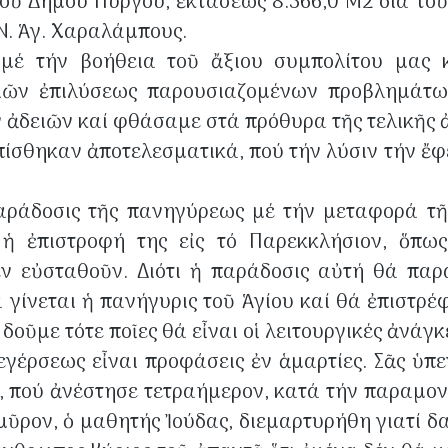
τοῦ Δήμου Πύργου, ἐκτάσεως 8.366,0 Μ2 διά τοῦ
 Ν. Ἁγ. Χαραλάμπους.
μέ τήν βοήθεια τοῦ ἄξιου συμπολίτου μας 
γειῶν ἐπιλύσεως παρουσιαζομένων προβλημάτ
 ἀδειῶν καί φθάσαμε στά πρόθυρα τῆς τελικῆς ἀ
σθηκαν ἀποτελεσματικά, πού τήν λύσιν τήν ἔφε
αράδοσις τῆς πανηγύρεως μέ τήν μεταφορά τῆ
ἡ ἐπιστροφή της εἰς τό Παρεκκλήσιον, ὅπω
έν εὐσταθοῦν. Διότι ἡ παράδοσις αὐτή θά παρ
θά γίνεται ἡ πανήγυρις τοῦ Ἁγίου καί θά ἐπιστρέ
δοῦμε τότε ποῖες θά εἶναι οἱ λειτουργικές ἀνάγ
εγέρσεως εἶναι προφάσεις ἐν ἁμαρτίες. Σᾶς ὑπ
υ, πού ἀνέστησε τετραήμερον, κατά τήν παραμον
μῦρον, ὁ μαθητής Ἰούδας, διεμαρτυρήθη γιατί