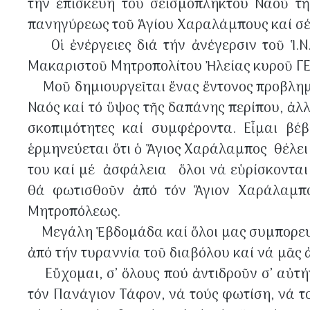
τήν ἐπισκευή τοῦ σεισμόπληκτου Ναοῦ τῆ
πανηγύρεως τοῦ Ἁγίου Χαραλάμπους καί σέ ἐ
Οἱ ἐνέργειες διά τήν ἀνέγερσιν τοῦ Ἱ.Ν.
Μακαριστοῦ Μητροπολίτου Ἠλείας κυροῦ ΓΕΡ
Μοῦ δημιουργεῖται ἕνας ἔντονος προβληματ
Ναός καί τό ὕψος τῆς δαπάνης περίπου, ἀλλ
σκοπιμότητες καί συμφέροντα. Εἶμαι βέ
ἑρμηνεύεται ὅτι ὁ Ἅγιος Χαράλαμπος θέλει
του καί μέ ἀσφάλεια ὅλοι νά εὑρίσκονται 
θά φωτισθοῦν ἀπό τόν Ἅγιον Χαράλαμπ
Μητροπόλεως.
Μεγάλη Ἑβδομάδα καί ὅλοι μας συμπορευόμ
ἀπό τήν τυραννία τοῦ διαβόλου καί νά μᾶς
Εὔχομαι, σ’ ὅλους πού ἀντιδροῦν σ’ αὐτήν
τόν Πανάγιον Τάφον, νά τούς φωτίση, νά τ