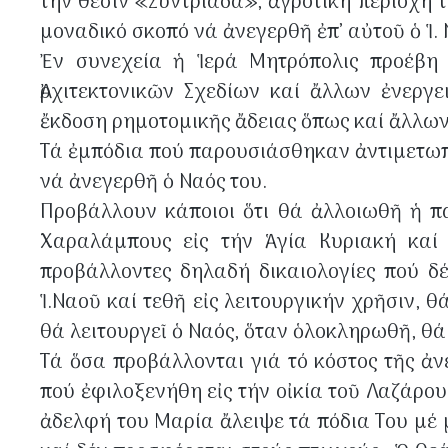
τήν θέσιν «Συντριάδα», ἀγροτική περιοχή 
μοναδικό σκοπό νά ἀνεγερθῆ ἐπ’ αὐτοῦ ὁ Ἱ.
Ἐν συνεχεία ἡ Ἱερά Μητρόπολις προέβη 
Ἀρχιτεκτονικῶν Σχεδίων καί ἄλλων ἐνερ
ἔκδοση ρημοτομικῆς ἄδειας ὅπως καί ἄλλων
Τά ἐμπόδια πού παρουσιάσθηκαν ἀντιμετωπί
νά ἀνεγερθῆ ὁ Ναός του.
Προβάλλουν κάποιοι ὅτι θά ἀλλοιωθῆ ἡ π
Χαραλάμπους εἰς τήν Ἁγία Κυριακή καί 
προβάλλοντες δηλαδή δικαιολογίες πού δ
Ἱ.Ναοῦ καί τεθῆ εἰς λειτουργικήν χρῆσιν, 
θά λειτουργεῖ ὁ Ναός, ὅταν ὁλοκληρωθῆ, θά 
Τά ὅσα προβάλλονται γιά τό κόστος τῆς ἀν
πού ἐφιλοξενήθη εἰς τήν οἰκία τοῦ Λαζάρο
ἀδελφή του Μαρία ἄλειψε τά πόδια Του μέ 