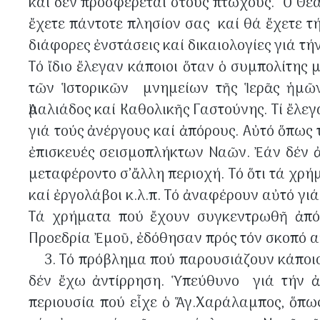
καί δέν προσφέρεται στούς πτωχούς. Ὁ Θεά
ἔχετε πάντοτε πλησίον σας καί θά ἔχετε τ
διάφορες ἐνστάσεις καί δικαιολογίες γιά 
Τό ἴδιο ἔλεγαν κάποιοι ὅταν ὁ συμπολίτης 
τῶν Ἱστορικῶν μνημείων τῆς Ἱερᾶς ἡμῶ
Ἀμαλιάδος καί Καθολικῆς Γαστούνης. Τί ἔλεγ
γιά τούς ἀνέργους καί ἀπόρους. Αὐτό ὅπως 
ἐπισκευές σεισμοπλήκτων Ναῶν. Ἐάν δέν ἀ
μεταφέροντο σ’ἄλλη περιοχή. Τό ὅτι τά χρ
καί ἐργολάβοι κ.λ.π. Τό ἀναφέρουν αὐτό γι
Τά χρήματα πού ἔχουν συγκεντρωθῆ ἀπό 
Προεδρία Ἐμοῦ, ἐδόθησαν πρός τόν σκοπό α
3. Τό πρόβλημα πού παρουσιάζουν κάποιοι
δέν ἔχω ἀντίρρηση. Ὑπεύθυνο γιά τήν ἀν
περιουσία πού εἶχε ὁ Ἅγ.Χαράλαμπος, ὅπως