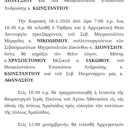
ΔΙΟΝΥΣΙΟΥ
καί τοῦ Θεοφιλεστάτου Ἐπισκόπου
Ἀνδρούσης κ.
ΚΩΝΣΤΑΝΤΙΟΥ
.
Τήν Κυριακή 18-1-2026 ἀπό ὥρα 7:00 π.μ. ἕως
10:30 π.μ. θά τελεσθῆ ὁ Ὅρθρος καί ἡ Ἀρχιερατική Θεία
Λειτουργία προεξάρχοντος τοῦ Σεβ. Μητροπολίτου
Μέμφιδος κ.
ΝΙΚΟΔΗΜΟΥ
, συλλειτουργούντων τῶν
Σεβασμιωτάτων Μητροπολιτῶν Ζακύνθου κ.
ΔΙΟΝΥΣΙΟΥ
,
ὅστις θά κηρύξει τόν θεῖον λόγον,
Μάνης
κ.
ΧΡΥΣΟΣΤΟΜΟΥ
Μεξικοῦ κ.
ΙΑΚΩΒΟΥ
, τοῦ
Θεοφιλεστάτου Ἐπισκόπου Ἀνδρούσης κ.
ΚΩΝΣΤΑΝΤΙΟΥ
καί τοῦ Σεβ. Ποιμενάρχου μας κ.
ΑΘΑΝΑΣΙΟΥ
.
Στίς 10:30 π.μ. θά πραγματοποιηθῆ ἡ λιτανεία τῆς
θαυματοργοῦ Ἱερᾶς Εἰκόνος τοῦ Ἁγίου Ἀθανασίου εἰς τάς
ὁδούς τῆς πόλεως Ἀμαλιάδος πρός εὐλογίαν τῶν κατοίκων
τῆς πόλεως Ἀμαλιάδος.
Στίς 12:00 μεσημβρινήν, θά τελεσθῆ Ἀρχιερατικόν