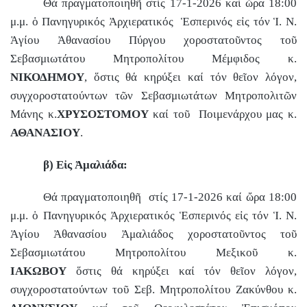
Θά πραγματοποιηθῆ στίς 17-1-2026 καί ὥρα 18:00
μ.μ. ὁ Πανηγυρικός Ἀρχιερατικός
Ἑσπερινός εἰς τόν Ἱ. Ν.
Ἁγίου Ἀθανασίου Πύργου χοροστατοῦντος τοῦ
ια Βάρδας
Σεβασμιωτάτου Μητροπολίτου Μέμφιδος κ.
ΝΙΚΟΔΗΜΟΥ
, ὅστις θά κηρύξει καί τόν θεῖον λόγον,
συγχοροστατούντων τῶν Σεβασμιωτάτων Μητροπολιτῶν
Μάνης κ.
ΧΡΥΣΟΣΤΟΜΟΥ
καί τοῦ
Ποιμενάρχου μας κ.
ΑΘΑΝΑΣΙΟΥ
.
ύνης - Βαρθολομιού
β) Εἰς Ἀμαλιάδα:
Θά πραγματοποιηθῆ
στίς 17-1-2026 καί ὤρα 18:00
μ.μ. ὁ Πανηγυρικός Ἀρχιερατικός Ἑσπερινός εἰς τόν Ἱ. Ν.
Αρχ. Ολυμπίας
Ἁγίου Ἀθανασίου Ἀμαλιάδος χοροστατοῦντος τοῦ
Σεβασμιωτάτου Μητροπολίτου Μεξικοῦ κ.
ΙΑΚΩΒΟΥ
ὅστις θά κηρύξει καί τόν θεῖον λόγον,
συγχοροστατούντων τοῦ Σεβ. Μητροπολίτου Ζακύνθου κ.