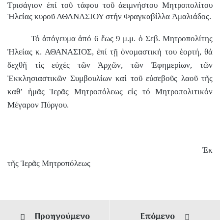
Τρισάγιον ἐπί τοῦ τάφου τοῦ ἀειμνήστου Μητροπολίτου
Ἠλείας κυροῦ ΑΘΑΝΑΣΙΟΥ στήν Φραγκαβίλλα Ἀμαλιάδος.
Τό ἀπόγευμα ἀπό 6 ἕως 9 μ.μ. ὁ Σεβ. Μητροπολίτης
Ἠλείας κ. ΑΘΑΝΑΣΙΟΣ, ἐπί τῇ ὀνομαστική του ἑορτή, θά
δεχθῆ τίς εὐχές τῶν Ἀρχῶν, τῶν Ἐφημερίων, τῶν
Ἐκκλησιαστικῶν Συμβουλίων καί τοῦ εὐσεβοῦς λαοῦ τῆς
καθ’ ἡμᾶς Ἱερᾶς Μητροπόλεως εἰς τό Μητροπολιτικόν
Μέγαρον Πύργου.
Ἐκ
τῆς Ἱερᾶς Μητροπόλεως
Προηγούμενο
Επόμενο