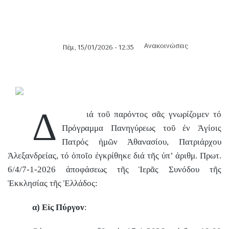
Ανακοινώσεις
Πέμ, 15/01/2026 - 12:35
είας - Λασιώνος -
Δ
ιά τοῦ παρόντος σᾶς γνωρίζομεν τό
Πρόγραμμα Πανηγύρεως τοῦ ἐν Ἁγίοις
Κυλήνης - Λεχαινών
Πατρός ἡμῶν Ἀθανασίου, Πατριάρχου
Ἀλεξανδρείας, τό ὁποῖο ἐγκρίθηκε διά τῆς ὐπ’ ἀριθμ. Πρωτ.
6/4/7-1-2026 ἀποφάσεως τῆς Ἱερᾶς Συνόδου τῆς
Ἐκκλησίας τῆς Ἑλλάδος:
ια Ωλένης
α) Εἰς Πύργον
: