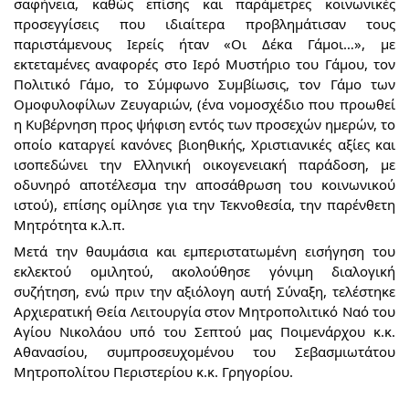
σαφήνεια, καθώς επίσης και παράμετρες κοινωνικές
προσεγγίσεις που ιδιαίτερα προβλημάτισαν τους
παριστάμενους Ιερείς ήταν «Οι Δέκα Γάμοι…», με
εκτεταμένες αναφορές στο Ιερό Μυστήριο του Γάμου, τον
Πολιτικό Γάμο, το Σύμφωνο Συμβίωσις, τον Γάμο των
Ομοφυλοφίλων Ζευγαριών, (ένα νομοσχέδιο που προωθεί
η Κυβέρνηση προς ψήφιση εντός των προσεχών ημερών, το
οποίο καταργεί κανόνες βιοηθικής, Χριστιανικές αξίες και
ισοπεδώνει την Ελληνική οικογενειακή παράδοση, με
οδυνηρό αποτέλεσμα την αποσάθρωση του κοινωνικού
ιστού), επίσης ομίλησε για την Τεκνοθεσία, την παρένθετη
Μητρότητα κ.λ.π.
Μετά την θαυμάσια και εμπεριστατωμένη εισήγηση του
εκλεκτού ομιλητού, ακολούθησε γόνιμη διαλογική
συζήτηση, ενώ πριν την αξιόλογη αυτή Σύναξη, τελέστηκε
Αρχιερατική Θεία Λειτουργία στον Μητροπολιτικό Ναό του
Αγίου Νικολάου υπό του Σεπτού μας Ποιμενάρχου κ.κ.
Αθανασίου, συμπροσευχομένου του Σεβασμιωτάτου
Μητροπολίτου Περιστερίου κ.κ. Γρηγορίου.