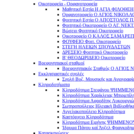
Οικοτροφεία - Ορφανοτροφεία
Μαθητική Εστία Η ΑΓΙΑ ΦΙΛΟΘΕΗ
Ορφανοτροφείο Ο ΑΓΙΟΣ ΝΙΚΟΛΑ
Φοιτητική Εστία Ο ΑΠΟΣΤΟΛΟΣ 
Φοιτητικό Οικοτροφείο Ο ΑΓ. ΝΕΚ
Βώσειο Φοιτητικό Οικοτροφείο
Οικοτροφείο Ο ΚΑΛΟΣ ΣΑΜΑΡΕΙ
ΦΟΥΦΕΙΟ Φοιτ. Οικοτροφείο
ΣΤΕΓΗ ΗΛΕΙΩΝ ΣΠΟΥΔΑΣΤΩΝ
ΔΡΕΣΕΙΟ Φοιτητικό Οικοτροφείο
Β' ΘΕΟΔΩΡΙΔΕΙΟ Οικοτροφείο
Βρεφονηπιακοί σταθμοί
Βρεφονηπιακός Σταθμός Ο ΑΓΙΟΣ
Εκκλησιαστικές σχολές
Σχολή Βυζ. Μουσικής και Αγιογραφί
Κληροδοτήματα
Κληροδότημα Στεφάνου ΨΗΜΜΕ
Κληροδότημα Χαρίκλειας Μπιρμπίλ
Κληροδότημα Αφροδίτης Λυκουργιώ
Σωτηροπούλειος Ηλειακή Βιβλιοθήκ
Αγγελακοπούλειο Κληροδότημα
Καστόρχειο Κληροδότημα
Κληροδότημα Ειρήνης ΨΗΜΜΕΝΟ
Ίδρυμα Πάνου καί Άνζελ Φραγκοδη
Κατασκηνώσεις