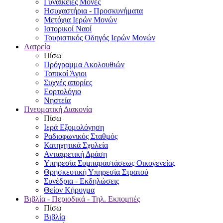
Γυναικείες Μονές
Ησυχαστήρια - Προσκυνήματα
Μετόχια Ιερών Μονών
Ιστορικοί Ναοί
Τουριστικός Οδηγός Ιερών Μονών
Λατρεία
Πίσω
Πρόγραμμα Ακολουθιών
Τοπικοί Άγιοι
Συχνές απορίες
Εορτολόγιο
Νηστεία
Πνευματική Διακονία
Πίσω
Ιερά Εξομολόγηση
Ραδιοφωνικός Σταθμός
Κατηχητικά Σχολεία
Αντιαιρετική Δράση
Υπηρεσία Συμπαραστάσεως Οικογενείας
Θρησκευτική Υπηρεσία Στρατού
Συνέδρια - Εκδηλώσεις
Θείον Κήρυγμα
Βιβλία - Περιοδικά - Τηλ. Εκπομπές
Πίσω
Βιβλία