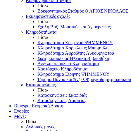
Βρεφονηπιακοί σταθμοί
Πίσω
Βρεφονηπιακός Σταθμός Ο ΑΓΙΟΣ ΝΙΚΟΛΑΟΣ
Εκκλησιαστικές σχολές
Πίσω
Σχολή Βυζ. Μουσικής και Αγιογραφίας
Κληροδοτήματα
Πίσω
Κληροδότημα Στεφάνου ΨΗΜΜΕΝΟΥ
Κληροδότημα Χαρίκλειας Μπιρμπίλη
Κληροδότημα Αφροδίτης Λυκουργιώτου
Σωτηροπούλειος Ηλειακή Βιβλιοθήκη
Αγγελακοπούλειο Κληροδότημα
Καστόρχειο Κληροδότημα
Κληροδότημα Ειρήνης ΨΗΜΜΕΝΟΥ
Ίδρυμα Πάνου καί Άνζελ Φραγκοδημητρόπουλου
Κατασκηνώσεις
Πίσω
Κατασκηνώσεις Σκαφιδιάς
Κατασκηνώσεις Λαμπείας
Blogspot Ενοριακή Δράση
Ενορίες
Μονές
Πίσω
Ανδρικές μονές