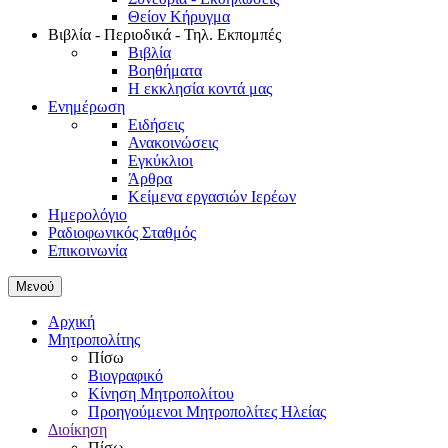
Θείον Κήρυγμα
Βιβλία - Περιοδικά - Τηλ. Εκπομπές
Βιβλία
Βοηθήματα
Η εκκλησία κοντά μας
Ενημέρωση
Ειδήσεις
Ανακοινώσεις
Εγκύκλιοι
Άρθρα
Κείμενα εργασιών Ιερέων
Ημερολόγιο
Ραδιοφωνικός Σταθμός
Επικοινωνία
Μενού
Αρχική
Μητροπολίτης
Πίσω
Βιογραφικό
Κίνηση Μητροπολίτου
Προηγούμενοι Μητροπολίτες Ηλείας
Διοίκηση
Πίσω