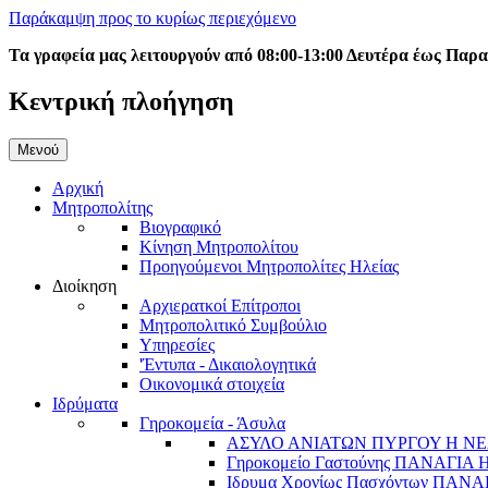
Παράκαμψη προς το κυρίως περιεχόμενο
Τα γραφεία μας λειτουργούν από 08:00-13:00 Δευτέρα έως Παρ
Κεντρική πλοήγηση
Μενού
Αρχική
Μητροπολίτης
Βιογραφικό
Κίνηση Μητροπολίτου
Προηγούμενοι Μητροπολίτες Ηλείας
Διοίκηση
Αρχιερατκοί Επίτροποι
Μητροπολιτικό Συμβούλιο
Υπηρεσίες
'Έντυπα - Δικαιολογητικά
Οικονομικά στοιχεία
Ιδρύματα
Γηροκομεία - Άσυλα
ΑΣΥΛΟ ΑΝΙΑΤΩΝ ΠΥΡΓΟΥ Η ΝΕ
Γηροκομείο Γαστούνης ΠΑΝΑΓΙΑ
Ιδρυμα Χρονίως Πασχόντων ΠΑ