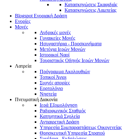
Κατασκηνώσεις Σκαφιδιάς
Κατασκηνώσεις Λαμπείας
Blogspot Ενοριακή Δράση
Ενορίες
Μονές
Ανδρικές μονές
Γυναικείες Μονές
Ησυχαστήρια - Προσκυνήματα
Μετόχια Ιερών Μονών
Ιστορικοί Ναοί
Τουριστικός Οδηγός Ιερών Μονών
Λατρεία
Πρόγραμμα Ακολουθιών
Τοπικοί Άγιοι
Συχνές απορίες
Εορτολόγιο
Νηστεία
Πνευματική Διακονία
Ιερά Εξομολόγηση
Ραδιοφωνικός Σταθμός
Κατηχητικά Σχολεία
Αντιαιρετική Δράση
Υπηρεσία Συμπαραστάσεως Οικογενείας
Θρησκευτική Υπηρεσία Στρατού
Συνέδρια - Εκδηλώσεις