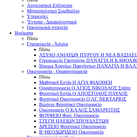
Αρχιερατκοί Επίτροποι
Μητροπολιτικό Συμβούλιο
Υπηρεσίες
'Έντυπα - Δικαιολογητικά
Οικονομικά στοιχεία
Ιδρύματα
Πίσω
Γηροκομεία - Άσυλα
Πίσω
ΑΣΥΛΟ ΑΝΙΑΤΩΝ ΠΥΡΓΟΥ Η ΝΕΑ ΒΑΣΙΛΕ
Γηροκομείο Γαστούνης ΠΑΝΑΓΙΑ Η ΚΑΘΟΛΙ
Ιδρυμα Χρονίως Πασχόντων ΠΑΝΑΓΙΑ Η Β
Οικοτροφεία - Ορφανοτροφεία
Πίσω
Μαθητική Εστία Η ΑΓΙΑ ΦΙΛΟΘΕΗ
Ορφανοτροφείο Ο ΑΓΙΟΣ ΝΙΚΟΛΑΟΣ Σπάτα
Φοιτητική Εστία Ο ΑΠΟΣΤΟΛΟΣ ΠΑΥΛΟΣ
Φοιτητικό Οικοτροφείο Ο ΑΓ. ΝΕΚΤΑΡΙΟΣ
Βώσειο Φοιτητικό Οικοτροφείο
Οικοτροφείο Ο ΚΑΛΟΣ ΣΑΜΑΡΕΙΤΗΣ
ΦΟΥΦΕΙΟ Φοιτ. Οικοτροφείο
ΣΤΕΓΗ ΗΛΕΙΩΝ ΣΠΟΥΔΑΣΤΩΝ
ΔΡΕΣΕΙΟ Φοιτητικό Οικοτροφείο
Β' ΘΕΟΔΩΡΙΔΕΙΟ Οικοτροφείο