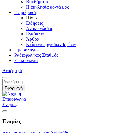
Βοηθήματα
Η εκκλησία κοντά μας
Ενημέρωση
Πίσω
Ειδήσεις
Ανακοινώσεις
Εγκύκλιοι
Άρθρα
Κείμενα εργασιών Ιερέων
Ημερολόγιο
Ραδιοφωνικός Σταθμός
Επικοινωνία
Αναζήτηση
Επικοινωνία
Ενορίες
Ενορίες
Αρχιερατική Περιφέρεια Αμαλιάδος