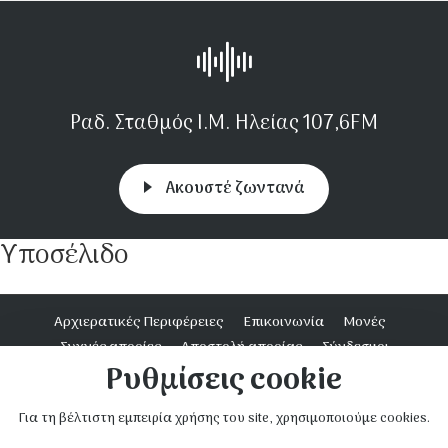
Ραδ. Σταθμός Ι.Μ. Ηλείας 107,6FM
Aκουστέ ζωντανά
Υποσέλιδο
Αρχιερατικές Περιφέρειες
Επικοινωνία
Μονές
Συχνές απορίες
Αποστολή απορίας
Σύνδεσμοι
Ρυθμίσεις cookie
Ενοριακή Δράση
Για τη βέλτιστη εμπειρία χρήσης του site, χρησιμοποιούμε cookies.