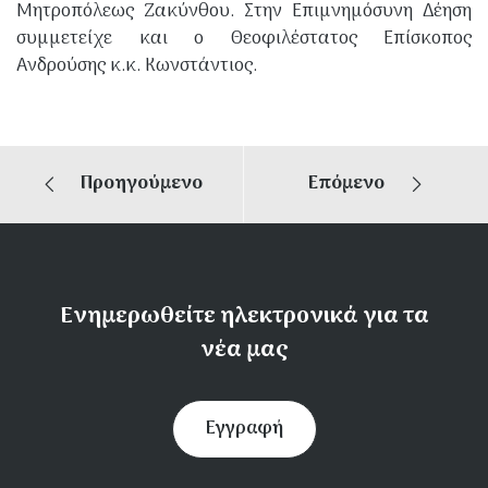
Μητροπόλεως Ζακύνθου. Στην Επιμνημόσυνη Δέηση
συμμετείχε και ο Θεοφιλέστατος Επίσκοπος
Ανδρούσης κ.κ. Κωνστάντιος.
Προηγούμενο
Επόμενο
Ενημερωθείτε ηλεκτρονικά για τα
νέα μας
Εγγραφή