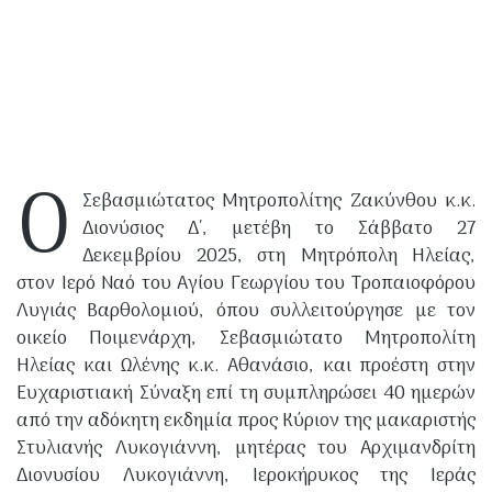
Ο
Σεβασμιώτατος Μητροπολίτης Ζακύνθου κ.κ.
Διονύσιος Δ΄, μετέβη το Σάββατο 27
Δεκεμβρίου 2025, στη Μητρόπολη Ηλείας,
στον Ιερό Ναό του Αγίου Γεωργίου του Τροπαιοφόρου
Λυγιάς Βαρθολομιού, όπου συλλειτούργησε με τον
οικείο Ποιμενάρχη, Σεβασμιώτατο Μητροπολίτη
Ηλείας και Ωλένης κ.κ. Αθανάσιο, και προέστη στην
Ευχαριστιακή Σύναξη επί τη συμπληρώσει 40 ημερών
από την αδόκητη εκδημία προς Κύριον της μακαριστής
Στυλιανής Λυκογιάννη, μητέρας του Αρχιμανδρίτη
Διονυσίου Λυκογιάννη, Ιεροκήρυκος της Ιεράς