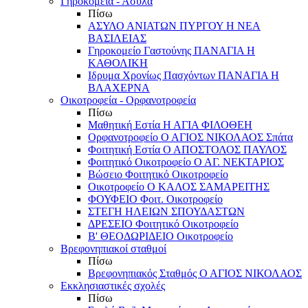
Γηροκομεία - Άσυλα
Πίσω
ΑΣΥΛΟ ΑΝΙΑΤΩΝ ΠΥΡΓΟΥ Η ΝΕΑ
ΒΑΣΙΛΕΙΑΣ
Γηροκομείο Γαστούνης ΠΑΝΑΓΙΑ Η
ΚΑΘΟΛΙΚΗ
Ιδρυμα Χρονίως Πασχόντων ΠΑΝΑΓΙΑ Η
ΒΛΑΧΕΡΝΑ
Οικοτροφεία - Ορφανοτροφεία
Πίσω
Μαθητική Εστία Η ΑΓΙΑ ΦΙΛΟΘΕΗ
Ορφανοτροφείο Ο ΑΓΙΟΣ ΝΙΚΟΛΑΟΣ Σπάτα
Φοιτητική Εστία Ο ΑΠΟΣΤΟΛΟΣ ΠΑΥΛΟΣ
Φοιτητικό Οικοτροφείο Ο ΑΓ. ΝΕΚΤΑΡΙΟΣ
Βώσειο Φοιτητικό Οικοτροφείο
Οικοτροφείο Ο ΚΑΛΟΣ ΣΑΜΑΡΕΙΤΗΣ
ΦΟΥΦΕΙΟ Φοιτ. Οικοτροφείο
ΣΤΕΓΗ ΗΛΕΙΩΝ ΣΠΟΥΔΑΣΤΩΝ
ΔΡΕΣΕΙΟ Φοιτητικό Οικοτροφείο
Β' ΘΕΟΔΩΡΙΔΕΙΟ Οικοτροφείο
Βρεφονηπιακοί σταθμοί
Πίσω
Βρεφονηπιακός Σταθμός Ο ΑΓΙΟΣ ΝΙΚΟΛΑΟΣ
Εκκλησιαστικές σχολές
Πίσω