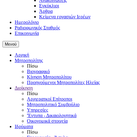
Ανακοινώσεις
Εγκύκλιοι
Άρθρα
Κείμενα εργασιών Ιερέων
Ημερολόγιο
Ραδιοφωνικός Σταθμός
Επικοινωνία
Μενού
Αρχική
Μητροπολίτης
Πίσω
Βιογραφικό
Κίνηση Μητροπολίτου
Προηγούμενοι Μητροπολίτες Ηλείας
Διοίκηση
Πίσω
Αρχιερατκοί Επίτροποι
Μητροπολιτικό Συμβούλιο
Υπηρεσίες
'Έντυπα - Δικαιολογητικά
Οικονομικά στοιχεία
Ιδρύματα
Πίσω