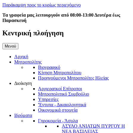
Παράκαμψη προς το κυρίως περιεχόμενο
Τα γραφεία μας λειτουργούν από 08:00-13:00 Δευτέρα έως
Παρασκευή
Κεντρική πλοήγηση
Μενού
Αρχική
Μητροπολίτης
Βιογραφικό
Κίνηση Μητροπολίτου
Προηγούμενοι Μητροπολίτες Ηλείας
Διοίκηση
Αρχιερατκοί Επίτροποι
Μητροπολιτικό Συμβούλιο
Υπηρεσίες
'Έντυπα - Δικαιολογητικά
Οικονομικά στοιχεία
Ιδρύματα
Γηροκομεία - Άσυλα
ΑΣΥΛΟ ΑΝΙΑΤΩΝ ΠΥΡΓΟΥ Η
ΝΕΑ ΒΑΣΙΛΕΙΑΣ