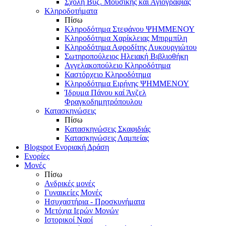
Σχολή Βυζ. Μουσικής και Αγιογραφίας
Κληροδοτήματα
Πίσω
Κληροδότημα Στεφάνου ΨΗΜΜΕΝΟΥ
Κληροδότημα Χαρίκλειας Μπιρμπίλη
Κληροδότημα Αφροδίτης Λυκουργιώτου
Σωτηροπούλειος Ηλειακή Βιβλιοθήκη
Αγγελακοπούλειο Κληροδότημα
Καστόρχειο Κληροδότημα
Κληροδότημα Ειρήνης ΨΗΜΜΕΝΟΥ
Ίδρυμα Πάνου καί Άνζελ
Φραγκοδημητρόπουλου
Κατασκηνώσεις
Πίσω
Κατασκηνώσεις Σκαφιδιάς
Κατασκηνώσεις Λαμπείας
Blogspot Ενοριακή Δράση
Ενορίες
Μονές
Πίσω
Ανδρικές μονές
Γυναικείες Μονές
Ησυχαστήρια - Προσκυνήματα
Μετόχια Ιερών Μονών
Ιστορικοί Ναοί