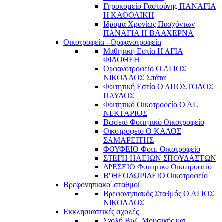
Γηροκομείο Γαστούνης ΠΑΝΑΓΙΑ
Η ΚΑΘΟΛΙΚΗ
Ιδρυμα Χρονίως Πασχόντων
ΠΑΝΑΓΙΑ Η ΒΛΑΧΕΡΝΑ
Οικοτροφεία - Ορφανοτροφεία
Μαθητική Εστία Η ΑΓΙΑ
ΦΙΛΟΘΕΗ
Ορφανοτροφείο Ο ΑΓΙΟΣ
ΝΙΚΟΛΑΟΣ Σπάτα
Φοιτητική Εστία Ο ΑΠΟΣΤΟΛΟΣ
ΠΑΥΛΟΣ
Φοιτητικό Οικοτροφείο Ο ΑΓ.
ΝΕΚΤΑΡΙΟΣ
Βώσειο Φοιτητικό Οικοτροφείο
Οικοτροφείο Ο ΚΑΛΟΣ
ΣΑΜΑΡΕΙΤΗΣ
ΦΟΥΦΕΙΟ Φοιτ. Οικοτροφείο
ΣΤΕΓΗ ΗΛΕΙΩΝ ΣΠΟΥΔΑΣΤΩΝ
ΔΡΕΣΕΙΟ Φοιτητικό Οικοτροφείο
Β' ΘΕΟΔΩΡΙΔΕΙΟ Οικοτροφείο
Βρεφονηπιακοί σταθμοί
Βρεφονηπιακός Σταθμός Ο ΑΓΙΟΣ
ΝΙΚΟΛΑΟΣ
Εκκλησιαστικές σχολές
Σχολή Βυζ. Μουσικής και