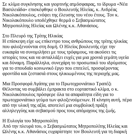
Σε κλίμα συγκίνησης και γιορτινής ατμόσφαιρας, το ίδρυμα «Νέα
Βασιλειάδα» επισκέφθηκε ο Βουλευτής Ηλείας, κ. Ανδρέας
Νικολακόπουλος, ενόψει της έλευσης του νέου έτους. Τον κ.
Νικολακόπουλο υποδέχθηκε θερμά ο Σεβασμιώτατος
Μητροπολίτης Ηλείας και Ωλένης κ.κ. Αθανάσιος.
​Στο Πλευρό της Τρίτης Ηλικίας
​Η επίσκεψη είχε ως επίκεντρο τους ανθρώπους της τρίτης ηλικίας
που φιλοξενούνται στη δομή. Ο Ηλείος βουλευτής είχε την
ευκαιρία να συνομιλήσει με τους τρόφιμους, να ακούσει τις
ιστορίες τους και να ανταλλάξει ευχές για μια χρονιά γεμάτη υγεία
και δύναμη. Παράλληλα, συνεχάρη το προσωπικό του ιδρύματος
για το σπουδαίο κοινωνικό έργο που επιτελεί, προσφέροντας
φροντίδα και ζεστασιά στους ηλικιωμένους της περιοχής μας.
​Μια Προσφορά Αγάπης για το Πρωτοχρονιάτικο Τραπέζι
​Θέλοντας να συμβάλει έμπρακτα στο εορταστικό κλίμα, ο κ.
Νικολακόπουλος πρόσφερε όλα τα απαραίτητα είδη για το
πρωτοχρονιάτικο γεύμα των φιλοξενούμενων. Η κίνηση αυτή, πέρα
από την υλική της αξία, αποτελεί μια συμβολική πράξη
αλληλεγγύης και σεβασμού προς τους απόμαχους της ζωής.
​Η Ευλογία του Μητροπολίτη
​Από την πλευρά του, ο Σεβασμιώτατος Μητροπολίτης Ηλείας και
Ωλένης κ.κ. Αθανάσιος ευχαρίστησε τον Βουλευτή για τη διαρκή