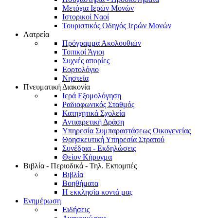
Μετόχια Ιερών Μονών
Ιστορικοί Ναοί
Τουριστικός Οδηγός Ιερών Μονών
Λατρεία
Πρόγραμμα Ακολουθιών
Τοπικοί Άγιοι
Συχνές απορίες
Εορτολόγιο
Νηστεία
Πνευματική Διακονία
Ιερά Εξομολόγηση
Ραδιοφωνικός Σταθμός
Κατηχητικά Σχολεία
Αντιαιρετική Δράση
Υπηρεσία Συμπαραστάσεως Οικογενείας
Θρησκευτική Υπηρεσία Στρατού
Συνέδρια - Εκδηλώσεις
Θείον Κήρυγμα
Βιβλία - Περιοδικά - Τηλ. Εκπομπές
Βιβλία
Βοηθήματα
Η εκκλησία κοντά μας
Ενημέρωση
Ειδήσεις