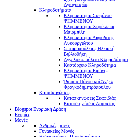
Αγιογραφίας
Κληροδοτήματα
Κληροδότημα Στεφάνου
ΨΗΜΜΕΝΟΥ
Κληροδότημα Χαρίκλειας
Μπιρμπίλη
Κληροδότημα Αφροδίτης
Λυκουργιώτου
Σωτηροπούλειος Ηλειακή
Βιβλιοθήκη
Αγγελακοπούλειο Κληροδότημα
Καστόρχειο Κληροδότημα
Κληροδότημα Ειρήνης
ΨΗΜΜΕΝΟΥ
Ίδρυμα Πάνου καί Άνζελ
Φραγκοδημητρόπουλου
Κατασκηνώσεις
Κατασκηνώσεις Σκαφιδιάς
Κατασκηνώσεις Λαμπείας
Blogspot Ενοριακή Δράση
Ενορίες
Μονές
Ανδρικές μονές
Γυναικείες Μονές
Ησυχαστήρια - Προσκυνήματα