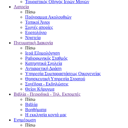
Τουριστικός Οδηγός Ιερών Μονών
Λατρεία
Πίσω
Πρόγραμμα Ακολουθιών
Τοπικοί Άγιοι
Συχνές απορίες
Εορτολόγιο
Νηστεία
Πνευματική Διακονία
Πίσω
Ιερά Εξομολόγηση
Ραδιοφωνικός Σταθμός
Κατηχητικά Σχολεία
Αντιαιρετική Δράση
Υπηρεσία Συμπαραστάσεως Οικογενείας
Θρησκευτική Υπηρεσία Στρατού
Συνέδρια - Εκδηλώσεις
Θείον Κήρυγμα
Βιβλία - Περιοδικά - Τηλ. Εκπομπές
Πίσω
Βιβλία
Βοηθήματα
Η εκκλησία κοντά μας
Ενημέρωση
Πίσω